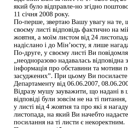
який було відправле-но згідно пошто
11 січня 2008 року.
По-перше, звертаю Вашу увагу на те, 
своєму листі відповідь фактично на мій
жовтня, а моїм листом від 24 листопад
надіслано і до Мін’юсту, я лише нагада
По-друге, у своєму листі Ви повідомля
„неодноразово надавалась відповідна 
інформація про обставини та мотиви 
засуджених”. При цьому Ви посилаєте
Департаменту від 06.06.2007, 08.06.200
Відразу мушу зауважити, що надані в 
відповіді були зовсім не на ті питання,
у листі від 4 жовтня та про які я нагад
листопада, на який Ви начебто надаєте
посилання на ті листи є некоректним.