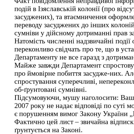
Факт повідомлення неправдивої інформ
подій в Ізяславській колонії (про відс
засуджених), та втаємничення оформл
переводу засуджених до інших колон
сумніви у дійсному дотриманні прав з
Натомість численні надзвичайні події
переконливо свідчать про те, що в уст
Департаменту не все гаразд з дотрима
Майже завжди Департамент спростову
про ймовірне побиття засудже-них. Ал
спростування суперечливі, неперекон
об-ґрунтовані сумнівні.
Підсумовуючи, мушу наголосити: Ваш 
2007 року не надає відповіді по суті мо
є порушенням вимог Закону України „
Фактично цей лист – звичайна відписка
ґрунтується на Законі.