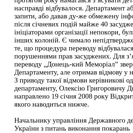
протягом року намагався з’ясувати дет
насправді відбувалося. Департамент аб
запити, або давав ду-же обмежену інф
після січневих подій майже 40 засудж
ініціаторами організації непокори, бу
інших колоній. Є чимало непідтвердж
те, що процедура переводу відбувалас
порушеннями прав засуджених. Для з’
переводу „Донець-кий Меморіал” звер
Департаменту, але отримав відмову у н
З приводу такої відмови керівникові о
департаменту, Олексію Григоровичу Д
направлено 19 січня 2008 року Відкрит
якого наводиться нижче.
Начальнику управління Державного д
України з питань виконання покарань