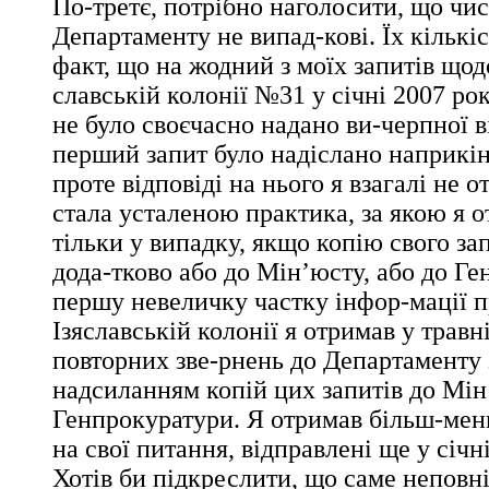
По-третє, потрібно наголосити, що чис
Департаменту не випад-кові. Їх кількі
факт, що на жодний з моїх запитів щодо
славській колонії №31 у січні 2007 р
не було своєчасно надано ви-черпної в
перший запит було надіслано наприкінц
проте відповіді на нього я взагалі не 
стала усталеною практика, за якою я 
тільки у випадку, якщо копію свого з
дода-тково або до Мін’юсту, або до Ге
першу невеличку частку інфор-мації пр
Ізяславській колонії я отримав у травн
повторних зве-рнень до Департаменту
надсиланням копій цих запитів до Мін
Генпрокуратури. Я отримав більш-мен
на свої питання, відправлені ще у січн
Хотів би підкреслити, що саме неповні