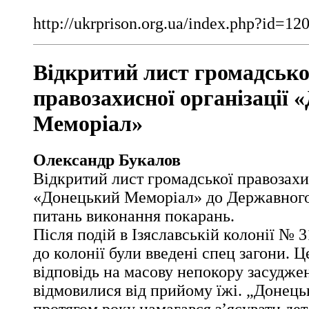
http://ukrprison.org.ua/index.php?id=1
Відкритий лист громадсько
правозахисної організації 
Меморіал»
Олександр Букалов
Відкритий лист громадської правозахис
«Донецький Меморіал» до Державного
питань виконання покарань.
Після подій в Ізяславській колонії № 3
до колонії були введені спец загони. Ц
відповідь на масову непокору засуджен
відмовилися від прийому їжі. „Донец