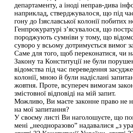
департаменту, а іноді неправ-дива інф
наприклад, стверджувалося, що під час
гону до Ізяславської колонії побитих н
Генпрокуратурі з’ясувалося, що постра
породжують сумніви у тому, що відомс
суворо у всьому дотримується вимог з
Саме для того, щоб переконатися, чи 
Закону та Конституції не були поруше
відомства під час переведення засудже
колонії, мною й були надіслані запита
жовтня. Проте, всупереч вимогам зако
змістовної відповіді на мій запит.
Можливо, Ви маєте законне право не н
на мої запитання?
У своєму листі Ви наголошуєте, що по
мені „неодноразово” надавалися „з ур