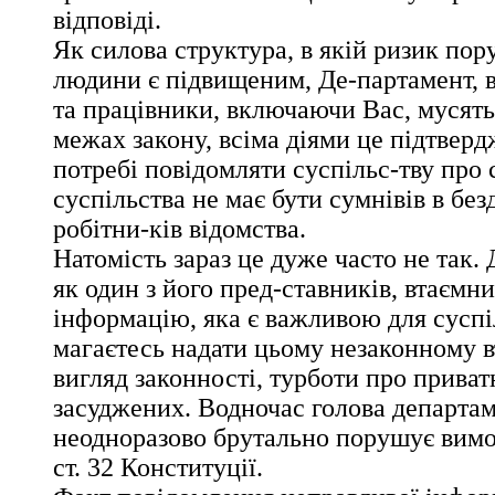
відповіді.
Як силова структура, в якій ризик по
людини є підвищеним, Де-партамент, в
та працівники, включаючи Вас, мусять
межах закону, всіма діями це підтверд
потребі повідомляти суспільс-тву про с
суспільства не має бути сумнівів в без
робітни-ків відомства.
Натомість зараз це дуже часто не так.
як один з його пред-ставників, втаємнич
інформацію, яка є важливою для суспіл
магаєтесь надати цьому незаконному
вигляд законності, турботи про приват
засуджених. Водночас голова департам
неодноразово брутально порушує вимо
ст. 32 Конституції.