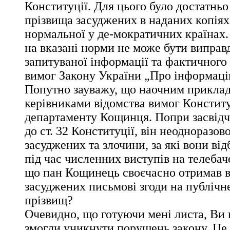
Конституції. Для цього було достатньо
прізвища засуджених в наданих копіях
нормальної у де-мократичних країнах
на вказані норми не може бути випра
запитуваної інформації та фактичног
вимог Закону України „Про інформаці
Попутно зауважу, що наочним прикла
керівниками відомства вимог Конституц
департаменту Кощинця. Попри засвідч
до ст. 32 Конституції, він неодноразов
засуджених та злочини, за які вони ві
під час численних виступів на телебач
що пан Кощинець своєчасно отримав в
засуджених письмові згоди на публічн
прізвищ?
Очевидно, що готуючи мені листа, Ви 
змогли уникнути порушень закону. Це 