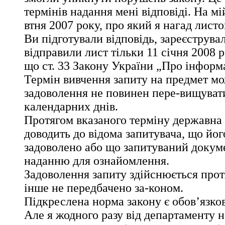
термінів надання мені відповіді. На мі
втня 2007 року, про який я нагад листо
Ви підготували відповідь, зареєстрували
відправили лист тільки 11 січня 2008 р
що ст. 33 Закону України „Про інформ
Термін вивчення запиту на предмет мо
задоволення не повинен пере-вищуват
календарних днів.
Протягом вказаного терміну державна
доводить до відома запитувача, що йог
задоволено або що запитуваний докуме
наданню для ознайомлення.
Задоволення запиту здійснюється прот
інше не передбачено за-коном.
Підкреслена норма закону є обов’язко
Але я жодного разу від департаменту 