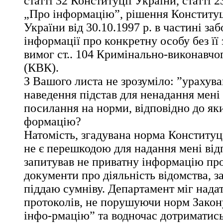
статті 32 Конституції України, статті 
„Про інформацію”, рішення Конституц
України від 30.10.1997 р. в частині з
інформації про конкретну особу без її 
вимог ст.. 104 Кримінально-виконавчо
(КВК).
З Вашого листа не зрозуміло: ”урахува
наведення підстав для ненадання мені 
посилання на норми, відповідно до як
формацію?
Натомість, згадувана норма Конституц
не є перешкодою для надання мені відп
запитував не приватну інформацію про 
документи про діяльність відомства, з
піддаю сумніву. Департамент міг надат
протоколів, не порушуючи норм Закон
інфо-рмацію” та водночас дотриматись