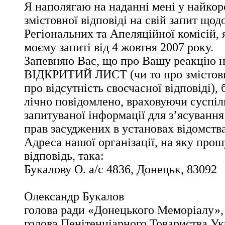
Я наполягаю на наданні мені у найко
змістовної відповіді на свій запит щод
Регіональних та Апеляційної комісій, 
моєму запиті від 4 жовтня 2007 року.
Запевняю Вас, що про Вашу реакцію н
ВІДКРИТИЙ ЛИСТ (чи то про змістовну
про відсутність своєчасної відповіді),
лічно повідомлено, враховуючи суспіл
запитуваної інформації для з’ясуванн
прав засуджених в установах відомства
Адреса нашої організації, на яку прош
відповідь, така:
Букалову О. а/с 4836, Донецьк, 83092
Олександр Букалов
голова ради «Донецького Меморіалу»,
голова Пенітенціарного Товариства Ук