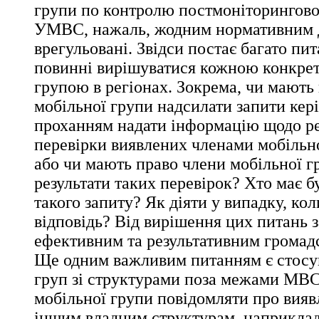
групи по контролю постмоніторингової
УМВС, нажаль, жодним нормативним 
врегульовані. Звідси постає багато пит
повинні вирішуватися кожною конкре
групою в регіонах. Зокрема, чи мають
мобільної групи надсилати запити ке
проханням надати інформацію щодо ре
перевірки виявлених членами мобільн
або чи мають право члени мобільної г
результати таких перевірок? Хто має б
такого запиту? Як діяти у випадку, кол
відповідь? Від вирішення цих питань з
ефективним та результативним громад
Ще одним важливим питанням є стосу
груп зі структурами поза межами МВС
мобільної групи повідомляти про вия
іншим владним структурам, наприклад