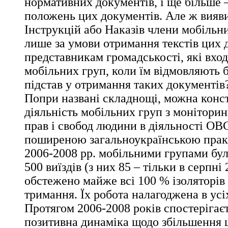
нормативних документів, і ще більше 
положень цих документів. Але ж вия
Інструкцій або Наказів члени мобільн
лише за умови отримання текстів цих 
представникам громадськості, які вход
мобільних груп, коли їм відмовляють б
підстав у отримання таких документів
Попри названі складнощі, можна конст
діяльність мобільних груп з монітори
прав і свобод людини в діяльності ОВ
поширеною загальноукраїнською прак
2006-2008 рр. мобільними групами бул
500 виїздів (з них 85 – тільки в серпні 
обстежено майже всі 100 % ізоляторів
тримання. Їх робота налагоджена в усі
Протягом 2006-2008 років спостерігаєт
позитивна динаміка щодо збільшення щ