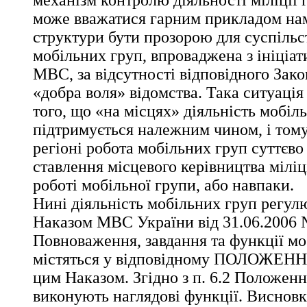
механізм контролю діяльності міліції
може вважатися гарним прикладом на
структури бути прозорою для суспільст
мобільних груп, впроваджена з ініціат
МВС, за відсутності відповідного Зако
«добра воля» відомства. Така ситуація
того, що «на місцях» діяльність мобіл
підтримується належним чином, і том
регіоні робота мобільних груп суттєво
ставлення місцевого керівництва міліці
роботі мобільної групи, або навпаки.
Нині діяльність мобільних груп регул
Наказом МВС України від 31.06.2006 №
Повноваження, завдання та функції мо
містяться у відповідному ПОЛОЖЕННІ
цим Наказом. Згідно з п. 6.2 Положенн
виконують наглядові функції. Висновк