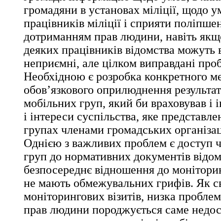
громадяни в установах міліції, щодо 
працівників міліції і сприяти поліпше
дотриманням прав людини, навіть якщ
деяких працівників відомства можуть
неприємні, але цілком виправдані про
Необхідною є розробка конкретного м
обов’язкового оприлюднення результат
мобільних груп, який би враховував і 
і інтереси суспільства, яке представл
групах членами громадських організац
Однією з важливих проблем є доступ 
груп до нормативних документів відом
безпосереднє відношення до моніторин
не мають обмежувальних грифів. Як св
моніторингових візитів, низка пробле
прав людини породжується саме недо