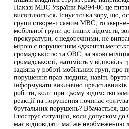
Наказі МВС України №894-06 це пита
висвітлюється. Існує точка зору, що, о
групи створені самим МВС, то звернен
мобільної групи до інших відомств, зо
прокуратури, є недоречними, не випр
мірою є порушенням «джентльменсько
громадськістю та ОВС, за якою міліція
громадськості, натомість у відповідь г
задіяна у роботі мобільних груп, про 
порушення прав людини, навіть брутал
інформувати виключно представників в
робити, коли при цьому відомство замі
реакції на порушення починає «рятува
брутальних порушень? Вбачається, що 
ілюструє ситуацію, коли допуском до
має відповідати майже необмеженою л