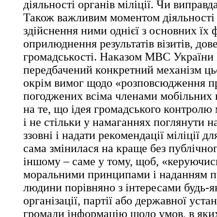
діяльності органів міліції. Чи виправд
Також важливим моментом діяльності 
здійснення ними однієї з основних їх 
оприлюднення результатів візитів, дов
громадськості. Наказом МВС України
передбачений конкретний механізм ц
окрім вимог щодо «розповсюдження пр
погоджених всіма членами мобільних 
на те, що ідея громадського контролю 
і не стільки у намаганнях поглянути 
ззовні і надати рекомендації міліції дл
сама змінилася на краще без публічног
іншому – саме у тому, щоб, «керуючи
моральними принципами і наданням п
людини порівняно з інтересами будь-я
організації, партії або державної уста
громади інформацію щодо умов, в яки