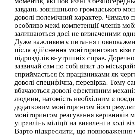
моментів, які пов’язані з безпосередн
завдань зовнішнього громадського мон
доволі полемічний характер. Чимало п
особливо межі компетенції членів моб
залишаються досі не визначеними одн
Дуже важливим є питання повноважен
після здійснення моніторингових візит
підрозділів внутрішніх справ. Доречно
зазвичай сам по собі візит до міськрай
сприймається їх працівниками як черго
доволі специфічна, перевірка. Тому са
вбачаються доволі ефективним механі
людини, натомість необхідним є поєдна
додатковим моніторингом його результа
моніторингом реагування керівників м
управлінь міліції на виявлені в ході в
Варто підкреслити, що повноваження 