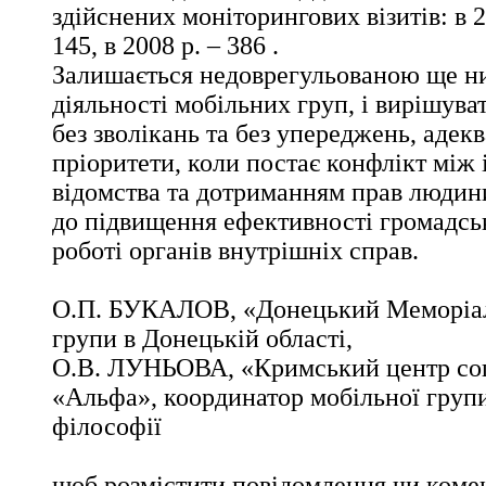
здійснених моніторингових візитів: в 20
145, в 2008 р. – 386 .
Залишається недоврегульованою ще н
діяльності мобільних груп, і вирішува
без зволікань та без упереджень, адек
пріоритети, коли постає конфлікт між
відомства та дотриманням прав людин
до підвищення ефективності громадсь
роботі органів внутрішніх справ.
О.П. БУКАЛОВ, «Донецький Меморіал”
групи в Донецькій області,
О.В. ЛУНЬОВА, «Кримський центр соц
«Альфа», координатор мобільної груп
філософії
щоб розмістити повідомлення чи комен