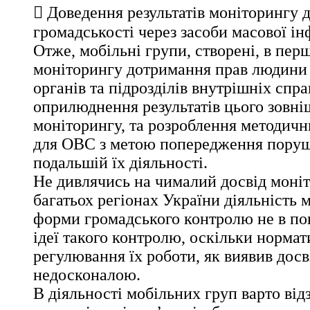
 Доведення результатів моніторингу 
громадськості через засоби масової ін
Отже, мобільні групи, створені, в пер
моніторингу дотримання прав людини 
органів та підрозділів внутрішніх спра
оприлюднення результатів цього зовні
моніторингу, та розроблення методич
для ОВС з метою попередження поруш
подальшій їх діяльності.
Не дивлячись на чималий досвід моніт
багатьох регіонах України діяльність 
форми громадського контролю не в пов
ідеї такого контролю, оскільки нормат
регулювання їх роботи, як виявив досві
недосконалою.
В діяльності мобільних груп варто від