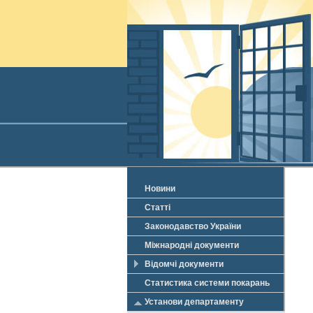
Новини
Статті
Законодавство України
Міжнародні документи
Відомчі документи
Статистика системи покарань
Установи департаменту