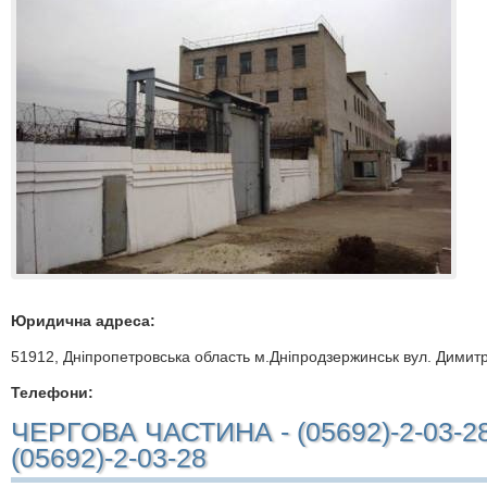
Юридична адреса:
51912, Дніпропетровська область м.Дніпродзержинськ вул. Димит
Телефони:
ЧЕРГОВА ЧАСТИНА - (05692)-2-03-2
(05692)-2-03-28