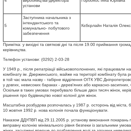
4
виробництва-директора
Горбонос Інна Юріївна
установи
Заступника начальника з
інтендантського та
5
Кєбєрлайн Наталія Олекс
комунально- побутового
забезпечення
Примітка: у вихідні та святкові дні та після 19.00 приймання гром
керівництва.
Телефон установи: (0292) 2-03-28
У 1949 р., після репатріації військовополонених, які працювали н
комбінату ім. Дзержинського, майже на території комбінату була 
в той час мала назву - табірне відділення ОІТК УВС Дніпропетров
у довгих, невисоких бараках - дерев'яних або каркасно-засипних,
Оскільки в таких умовах перебувало більше двох тисяч жінок, к
рішення про будівництво нової колонії для жінок.
Масштабна розбудова розпочалась у 1987 р. осторонь від міста, бі
10 жовтня 1992 р. нова колонія почала функціонувати.
Наказом ДДУПВП від 29.11.2005 р. установу виконання покарань
виправну колонію мінімального рівня безпеки із загальними умов
жінки, засуджені вперше до позбавлення волі за злочини невеликої 