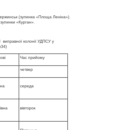
зержинськ (зупинка «Площа Леніна»).
 зупинки «Курган».
ої виправної колонії УДПСУ у
№34)
ові
Час прийому
четвер
вна
середа
івна
вівторок