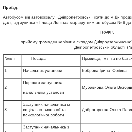
Проїзд
:
Автобусом від автовокзалу «Дніпропетровськ» їхати до м.Дніпрод
Далі, від зупинки «Площа Леніна» маршрутним автобусом № 8 до
ГРАФІК
прийому громадян керівним складом Дніпродзержинськ
Дніпропетровській області (
№п/п
Посада
Прізвище, ім’я та по батьк
1
Начальник установи
Боброва Ірина Юріївна
Першого заступника
2
Муравйова Ольга Вікторі
начальника установи
Заступник начальника із
3
соціально-виховної та
Доброгорська Ольга Павл
психологічної роботи
Заступник начальника з