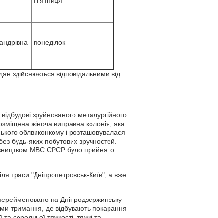
П’ятниця
андрівна
понеділок
адян здійснюється відповідальними від
а відбудові зруйнованого металургійного
розміщена жіноча виправна колонія, яка
ського облвиконкому і розташовувалася
 без будь-яких побутових зручностей.
ерівництвом МВС СРСР було прийнято
ля траси "Дніпропетровськ-Київ", а вже
 перейменовано на Дніпродзержинську
ами тримання, де відбувають покарання
та середньої тяжкості, тяжкі та