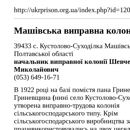
http://ukrprison.org.ua/index.php?id=1
Машівська виправна колон
39433 с. Кустолово-Суходілка Машівс
Полтавської області
начальник виправної колонії Шевч
Миколайович
(053) 649-16-71
В 1922 році на базі помістя пана Грине
Гриневщина
(
нині село Кустолово-Сух
утворена виправно-трудова колонія
сільськогосподарського типу. Крім
сільськогосподарського виробництва з
працевикористовувались на двох цегел