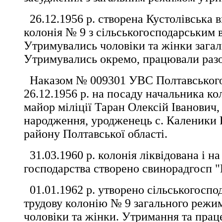
26.12.1956 р. створена Кустолівська 
колонія № 9 з сільськогосподарським
Утримувались чоловіки та жінки загал
Утримувались окремо, працювали раз
Наказом № 009301 УВС Полтавського
26.12.1956 р. на посаду начальника ко
майор міліції Таран Олексій Іванович,
народження, уродженець с. Каленики 
району Полтавської області.
31.03.1960 р. колонія ліквідована і на 
господарства створено свинорадгосп "
01.01.1962 р. утворено сільськогоспо
трудову колонію № 9 загального режи
чоловіки та жінки. Утримання та пра