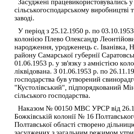
Засуджені працевикористовувались у
сільськогосподарському виробництві т
заводі.
У період з 25.12.1950 р. по 03.10.1953
колонією Плево Олександр Леонтійови
народження, уродженець с. Іванівка, 
району Самарської губернії Саратовськ
01.06.1953 р. у зв'язку з амністією кол
ліквідована. З 01.06.1953 р. по 26.11.19
господарства був утворений свинорад
"Кустолівський", підпорядкований Мін
сільського господарства.
Наказом № 00150 МВС УРСР від 26.11
Божківській колонії № 16 Полтавсько
Полтавської області створено дільниц
засуджених з загальним режимом утри