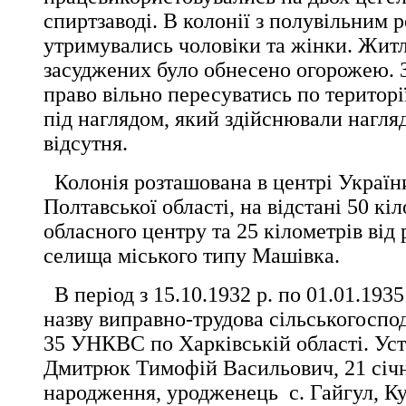
спиртзаводі. В колонії з полувільним
утримувались чоловіки та жінки. Житл
засуджених було обнесено огорожею. 
право вільно пересуватись по територі
під наглядом, який здійснювали нагляд
відсутня.
Колонія розташована в центрі України
Полтавської області, на відстані 50 кіл
обласного центру та 25 кілометрів від
селища міського типу Машівка.
В період з 15.10.1932 р. по 01.01.1935
назву виправно-трудова сільськогоспо
35 УНКВС по Харківській області. Ус
Дмитрюк Тимофій Васильович, 21 січн
народження, уродженець с. Гайгул, К