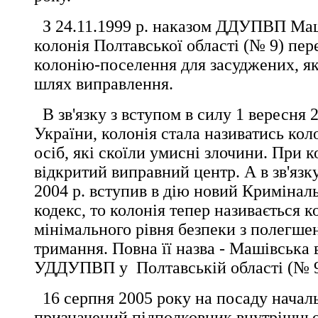
З 24.11.1999 р. наказом ДДУПВП Маш
колонія Полтавської області (№ 9) пе
колонію-поселення для засуджених, як
шлях виправлення.
В зв'язку з вступом в силу 1 вересня 
України, колонія стала називатись кол
осіб, які скоїли умисні злочини. При к
відкритий виправний центр. А в зв'язку
2004 р. вступив в дію новий Кримінал
кодекс, то колонія тепер називається к
мінімального рівня безпеки з полегш
тримання. Повна її назва - Машівська
УДДУПВП у Полтавській області (№ 9
16 серпня 2005 року на посаду началь
призначений підполковник внутрішнь