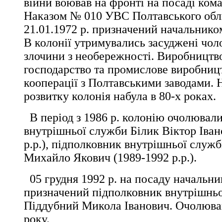
війни воював на фронті на посаді ком
Наказом № 010 УВС Полтавського обл
21.01.1972 р. призначений начальник
В колонії утримувались засуджені чоло
злочини з необережності. Виробництво
господарство та промислове виробниц
кооперації з Полтавськими заводами.
розвитку колонія набула в 80-х роках.
В період з 1986 р. колонію очолювали
внутрішньої служби Білик Віктор Іван
р.р.), підполковник внутрішньої служ
Михайло Якович (1989-1992 р.р.).
05 грудня 1992 р. на посаду начальни
призначений підполковник внутрішнь
Піддубний Микола Іванович. Очолюва
року.