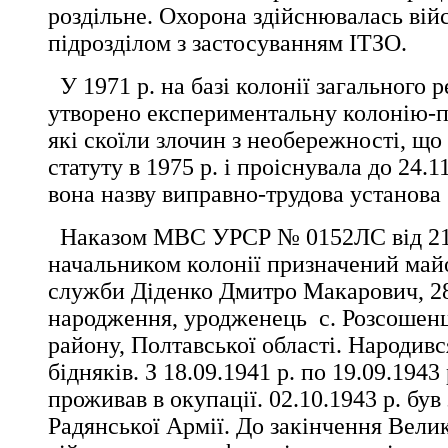
роздільне. Охорона здійснювалась вій
підрозділом з застосуванням ІТЗО.
У 1971 р. на базі колонії загального
утворено експериментальну колонію-п
які скоїли злочин з необережності, що
статуту в 1975 р. і проіснувала до 24.1
вона назву виправно-трудова установа 
Наказом МВС УРСР № 0152ЛС від 21.
начальником колонії призначений май
служби Діденко Дмитро Макарович, 28
народження, уродженець с. Розсошенц
району, Полтавської області. Народився
бідняків. З 18.09.1941 р. по 19.09.1943
проживав в окупації. 02.10.1943 р. був
Радянської Армії. До закінчення Велик