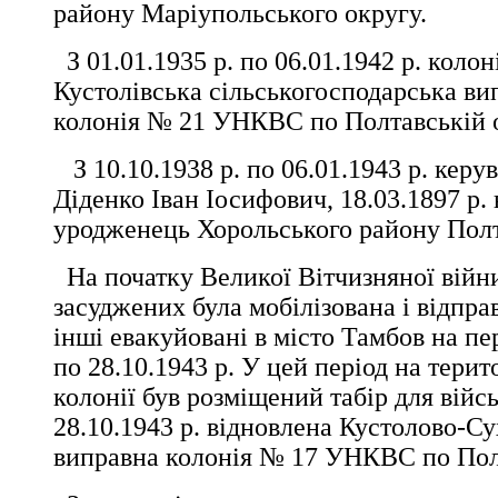
району Маріупольського округу.
З 01.01.1935 р. по 06.01.1942 р. колон
Кустолівська сільськогосподарська ви
колонія № 21 УНКВС по Полтавській о
З 10.10.1938 р. по 06.01.1943 р. керу
Діденко Іван Іосифович, 18.03.1897 р.
уродженець Хорольського району Полта
На початку Великої Вітчизняної війни
засуджених була мобілізована і відпра
інші евакуйовані в місто Тамбов на пер
по 28.10.1943 р. У цей період на терит
колонії був розміщений табір для війс
28.10.1943 р. відновлена Кустолово-Су
виправна колонія № 17 УНКВС по Полт