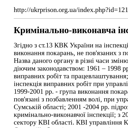
http://ukrprison.org.ua/index.php?id=1
Кримінально-виконавча ін
Згідно з ст.13 КВК України на інспек
виконання покарань, не пов'язаних з п
Назва даного органу в різні часи зміню
діючим законодавством: 1961 – 1998 рр
виправних робіт та працевлаштування; 
інспекція виправних робіт при управл
1999-2001 рр. - група виконання покар
пов'язані з позбавленням волі, при у
Сумській області; 2001 -2004 рр. підро
кримінально-виконавчої інспекції; з 20
сектору КВІ області. КВІ управління 