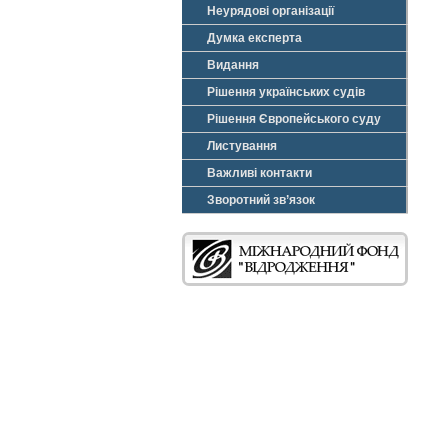
Неурядові організації
Думка експерта
Видання
Рішення українських судів
Рішення Європейського суду
Листування
Важливі контакти
Зворотний зв’язок