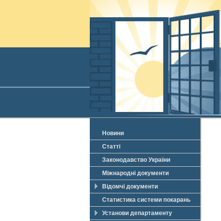
Новини
Статті
Законодавство України
Міжнародні документи
Відомчі документи
Статистика системи покарань
Установи департаменту