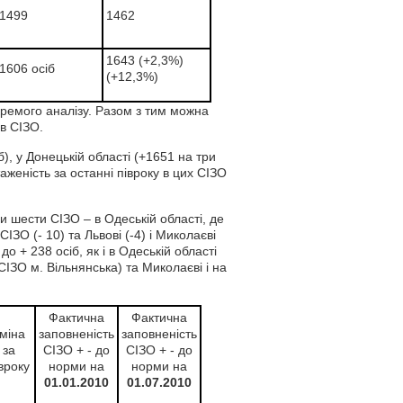
1499
1462
1643 (+2,3%)
1606 осіб
(+12,3%)
ремого аналізу. Разом з тим можна
ів СІЗО.
), у Донецькій області (+1651 на три
женість за останні півроку в цих СІЗО
чи шести СІЗО – в Одеській області, де
СІЗО (- 10) та Львові (-4) і Миколаєві
 + 238 осіб, як і в Одеській області
СІЗО м. Вільнянська) та Миколаєві і на
Фактична
Фактична
міна
заповненість
заповненість
за
СІЗО + - до
СІЗО + - до
вроку
норми на
норми на
01.01.2010
01.07.2010