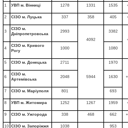
1
УВП м. Вінниці
1278
1331
1535
2
СІЗО м. Луцька
337
358
405
СІЗО м.
3
2993
3382
Дніпропетровська
4092
СІЗО м. Кривого
4
1000
1080
Рогу
5
СІЗО м. Донецька
2711
1970
СІЗО м.
6
2048
5944
1630
+
Артемівська
7
СІЗО м. Маріуполя
801
693
8
УВП м. Житомира
1252
1267
1959
9
СІЗО м. Ужгорода
338
468
662
+
10
СІЗО м. Запоріжжя
1038
953