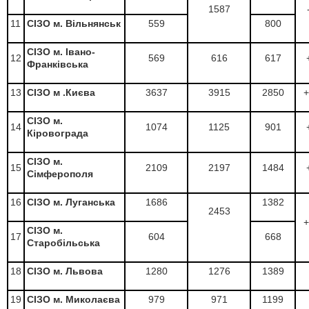
1587
11
СІЗО м. Вільнянськ
559
800
СІЗО м. Івано-
12
569
616
617
Франківська
13
СІЗО м .Києва
3637
3915
2850
+
СІЗО м.
14
1074
1125
901
Кіровограда
СІЗО м.
15
2109
2197
1484
Сімферополя
16
СІЗО м. Луганська
1686
1382
2453
+
СІЗО м.
17
604
668
Старобільська
18
СІЗО м. Львова
1280
1276
1389
19
СІЗО м. Миколаєва
979
971
1199