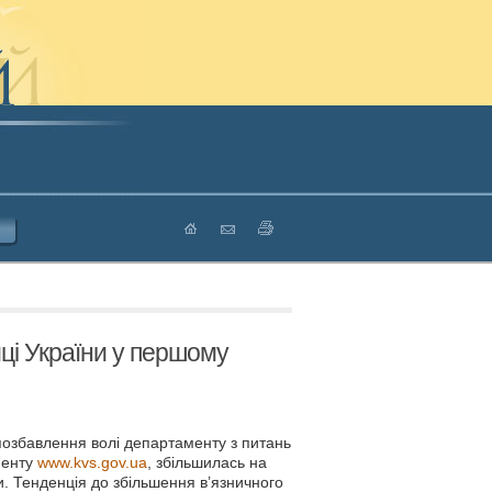
иці України у першому
 позбавлення волі департаменту з питань
менту
www.kvs.gov.ua
, збільшилась на
и. Тенденція до збільшення в’язничного