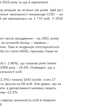
і 2010 року та ще й укріпилася.
ці вперше за останні сім років. Цей ріст
стання чисельності мешканців СІЗО – на
9 рік зменшилась на 1 774 осіб. У 2010
ріст числа засуджених – на 1051 особу
 за останній місяць – червень –
іччя. Така ж тенденція спостерігається
би (їх стало 6405), причому тільки за
іб (- 2,46%), що означає річні темпи
у 2008 році – 15,6%. Очевидно, що у
ельності осіб.
+2,3%) і склала 1643 особи, з них 17
сть зросла на 68 осіб. Але дивно, що за
ати, в департаменті напевно знають.
клав +12,3%.
півроку чисельність осіб в лікарнях
б.