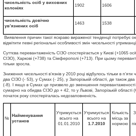
чисельність осіб у виховних
1902
1606
колоніях
чисельність довічно
1463
1538
ув’язнених осіб
Виявлення причин такої яскраво вираженої тенденції потребує ок
відмітити певні регіональні особливості змін чисельності утриманц
Суттєва перевантаженість СІЗО спостерігається у Києві (+1065 осіб
СІЗО), Харкові (+738) та Сімферополі (+713). При цьому переванта
тільки зросла.
Зниження чисельності в’язнів у 2010 році відбулось тільки в п’яти 
два СІЗО (- 53), у Сумах (- 25), у Запорізькій області, де також два 
(-8). І якщо в Сумах це призвело до зменшення перевантаженості до
сумарно на обидва СІЗО до + 42, то у Львові, Запорізькій області (
початок року спостерігалась недозаповненість.
Утримується
Утримується
Кількість
З
Найменування
№
всього на
всього на
місць за
установ
01.01.2010
1.7.2010
нормою
пі