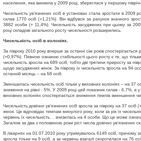
населення, яка виникла у 2009 році, збереглася у першому піврічч
Чисельність ув’язнених осіб в установах стала зростати в 2009 ро
склав 1770 осіб (+1,21%). Він відбувся за рахунок значного зро
3882 особи (+ 11,4%). Чисельність засуджених при цьому за 200
році складові загального росту чисельності розширились.
Чисельність осіб в колоніях.
За півроку 2010 року вперше за останні сім років спостерігається 
(+0,97%). Певною ознакою стабільності цього росту є те, що тільки
чисельність зросла на 689 осіб, тобто дві третини приросту за півр
щодо засуджених жінок. За півроку їх чисельність зросла на 94 осо
останній місяць – на 58 осіб.
Зменшилась чисельність осіб тільки у виховних колоніях – на 37 ос
зниження на рівні - 5%. У 2009 році цей показник склав - 6,7%, а 
виховних колоніях спостерігається зниження темпів зменшення чис
Чисельність довічно ув’язнених осіб зросла за півроку на 37 осіб (
жінок. Це відповідає темпам минулого року, коли за рік їх чисельні
червень їх чисельність… знизилась на 4 особи. Що це може означ
Загалом за два з половиною роки ріст числа довічно ув’язнених с
В лікарнях на 01.07.2010 року утримувалось 6149 осіб, причому за 
зросла тільки на 9 осіб, а за червень взагалі скоротилася на 76 осі