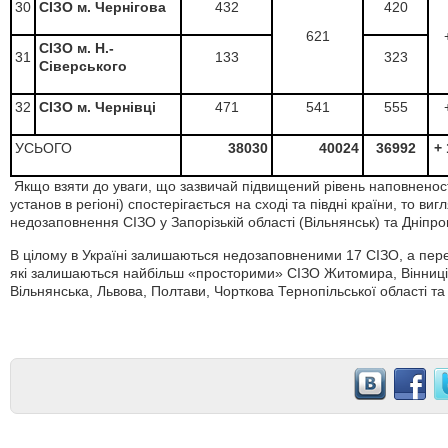
30
СІЗО м. Чернігова
432
420
621
СІЗО м. Н.-
31
133
323
Сіверського
32
СІЗО м. Чернівці
471
541
555
УСЬОГО
38030
40024
36992
+ 
Якщо взяти до уваги, що зазвичай підвищений рівень наповненості у
установ в регіоні) спостерігається на сході та півдні країни, то в
недозаповнення СІЗО у Запорізькій області (Вільнянськ) та Дніпро
В цілому в Україні залишаються недозаповненими 17 СІЗО, а пере
які залишаються найбільш «просторими» СІЗО Житомира, Вінниці
Вільнянська, Львова, Полтави, Чорткова Тернопільської області та