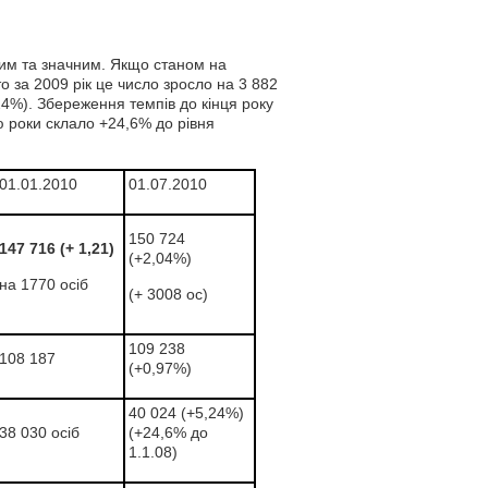
ким та значним. Якщо станом на
то за 2009 рік це число зросло на 3 882
,24%). Збереження темпів до кінця року
ю роки склало +24,6% до рівня
01.01.2010
01.07.2010
150 724
147 716 (+ 1,21)
(+2,04%)
на 1770 осіб
(+ 3008 ос)
109 238
108 187
(+0,97%)
40 024 (+5,24%)
38 030 осіб
(+24,6% до
1.1.08)