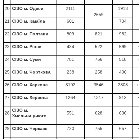
20
СІЗО м. Одеси
2111
1913
2659
21
СІЗО м. Ізмаїла
601
704
22
СІЗО м. Полтави
809
821
982
23
СІЗО м. Рівне
434
522
599
24
СІЗО м. Суми
781
756
518
25
СІЗО м. Чорткова
238
258
406
26
СІЗО м. Харкова
3192
3546
2808
+
27
СІЗО м. Херсона
1264
1317
912
СІЗО м.
28
551
628
636
Хмельницького
29
СІЗО м. Черкасс
720
755
657