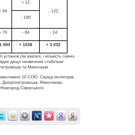
+ 12
+ 56
- 122
- 190
+ 70
- 84
- 14
1 994
+ 1038
+ 3 032
станов (як взагалі, і кількість самих
иглядає дещо незвичним стабільне
петровську та Миколаєві.
вантажені 15 СІЗО. Серед ізоляторів,
, Дніпропетровська, Миколаєва,
 Новгород-Сіверського.