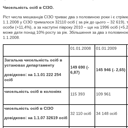
Чисельність осіб в СІЗО.
Ріст числа мешканців СІЗО триває два з половиною роки і є стрім
1.1.2008 у СІЗО трималося 32110 осіб ( за рік до цього – 32 619), 
особи (+11,4%), а за наступні півроку 2010 – ще на 1996 осіб (+5
може дати понад 10% росту за рік. Збільшення за два з половино
1.1.2008.
01.01.2008
01.01.2009
Загальна чисельність осіб в
установах департаменту
149 690 (-
145 946 (- 2,65)
6,87)
довідково: на 1.1.01 222 254
осіб
чисельність осіб в колоніях
115 393
109 961
чисельність осіб в СІЗО
32 110 осіб
34 148 осіб
довідково: на 1.1.07 32619 осіб