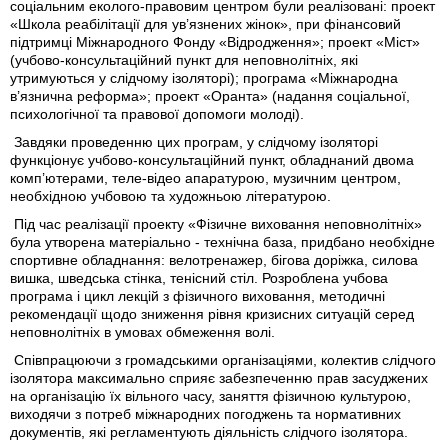
соціальним еколого-правовим центром були реалізовані: проект
«Школа реабілітації для ув’язнених жінок», при фінансовий
підтримці Міжнародного Фонду «Відродження»; проект «Міст»
(учбово-консультаційний пункт для неповнолітніх, які
утримуються у слідчому ізоляторі); програма «Міжнародна
в’язнична реформа»; проект «Оранта» (надання соціальної,
психологічної та правової допомоги молоді).
Завдяки проведенню цих програм, у слідчому ізоляторі
функціонує учбово-консультаційний пункт, обладнаний двома
комп’ютерами, теле-відео апаратурою, музичним центром,
необхідною учбовою та художньою літературою.
Під час реалізації проекту «Фізичне виховання неповнолітніх»
була утворена матеріально - технічна база, придбано необхідне
спортивне обладнання: велотренажер, бігова доріжка, силова
вишка, шведська стінка, тенісний стіл. Розроблена учбова
програма і цикл лекцій з фізичного виховання, методичні
рекомендації щодо зниження рівня кризисних ситуацій серед
неповнолітніх в умовах обмеження волі.
Співпрацюючи з громадськими організаціями, колектив слідчого
ізолятора максимально сприяє забезпеченню прав засуджених
на організацію їх вільного часу, заняття фізичною культурою,
виходячи з потреб міжнародних погоджень та нормативних
документів, які регламентують діяльність слідчого ізолятора.