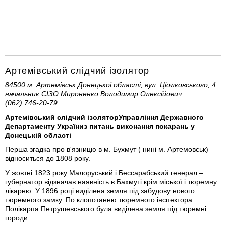
Артемівський слідчий ізолятор
84500 м. Артемівськ Донецької області, вул. Ціолковського, 4
начальник СІЗО Мироненко Володимир Олексійович
(062) 746-20-79
Артемівський слідчий ізолятор
Управління Державного
Департаменту України
з питань виконання покарань у
Донецькій
області
Перша згадка про в'язницю в м. Бухмут ( нині м. Артемовськ)
відноситься до 1808 року.
У жовтні 1823 року Малоруський і Бессарабський генерал –
губернатор відзначав наявність в Бахмуті крім міської і тюремну
лікарню. У 1896 році виділена земля під забудову нового
тюремного замку. По клопотанню тюремного інспектора
Полікарпа Петрушевського була виділена земля під тюремні
городи.