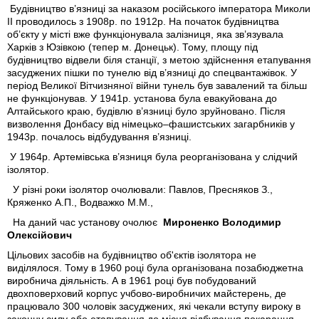
Будівництво в’язниці за наказом російського імператора Миколи
ІІ проводилось з 1908р. по 1912р. На початок будівництва
об’єкту у місті вже функціонувала залізниця, яка зв’язувала
Харків з Юзівкою (тепер м. Донецьк). Тому, площу під
будівництво відвели біля станції, з метою здійснення етапування
засуджених пішки по тунелю від в’язниці до спецвантажівок. У
період Великої Вітчизняної війни тунель був завалений та більш
не функціонував. У 1941р. установа була евакуйована до
Алтайського краю, будівлю в’язниці було зруйновано. Після
визволення Донбасу від німецько–фашистських загарбників у
1943р. почалось відбудування в’язниці.
У 1964р. Артемівська в’язниця була реорганізована у слідчий
ізолятор.
У різні роки ізолятор очолювали: Павлов, Пресняков З.,
Кряженко А.П., Водважко М.М.,
На даний час установу очолює
Мироненко Володимир
Олексійович
Цільових засобів на будівництво об'єктів ізолятора не
виділялося. Тому в 1960 році була організована позабюджетна
виробнича діяльність. А в 1961 році був побудований
двохповерховий корпус учбово-виробничих майстерень, де
працювало 300 чоловік засуджених, які чекали вступу вироку в