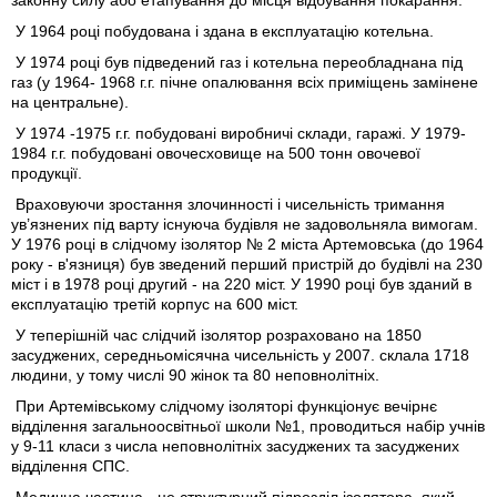
законну силу або етапування до місця відбування покарання.
У 1964 році побудована і здана в експлуатацію котельна.
У 1974 році був підведений газ і котельна переобладнана під
газ (у 1964- 1968 г.г. пічне опалювання всіх приміщень замінене
на центральне).
У 1974 -1975 г.г. побудовані виробничі склади, гаражі. У 1979-
1984 г.г. побудовані овочесховище на 500 тонн овочевої
продукції.
Враховуючи зростання злочинності і чисельність тримання
ув’язнених під варту існуюча будівля не задовольняла вимогам.
У 1976 році в слідчому ізолятор № 2 міста Артемовська (до 1964
року - в'язниця) був зведений перший пристрій до будівлі на 230
міст і в 1978 році другий - на 220 міст. У 1990 році був зданий в
експлуатацію третій корпус на 600 міст.
У теперішній час слідчий ізолятор розраховано на 1850
засуджених, середньомісячна чисельність у 2007. склала 1718
людини, у тому числі 90 жінок та 80 неповнолітніх.
При Артемівському слідчому ізоляторі функціонує вечірнє
відділення загальноосвітньої школи №1, проводиться набір учнів
у 9-11 класи з числа неповнолітніх засуджених та засуджених
відділення СПС.