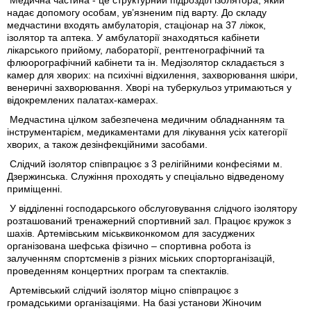
Медична частина - це структурний підрозділ ізолятора, який
надає допомогу особам, ув’язненим під варту. До складу
медчастини входять амбулаторія, стаціонар на 37 ліжок,
ізолятор та аптека. У амбулаторії знаходяться кабінети
лікарського прийому, лабораторії, рентгенографічний та
флюорографічний кабінети та ін. Медізолятор складається з
камер для хворих: на психічні відхилення, захворювання шкіри,
венеричні захворювання. Хворі на туберкульоз утримаються у
відокремлених палатах-камерах.
Медчастина цілком забезпечена медичним обладнанням та
інструментарієм, медикаментами для лікування усіх категорії
хворих, а також дезінфекційними засобами.
Слідчий ізолятор співпрацює з 3 релігійними конфесіями м.
Дзержинська. Служіння проходять у спеціально відведеному
приміщенні.
У відділенні господарського обслуговування слідчого ізолятору
розташований тренажерний спортивний зал. Працює кружок з
шахів. Артемівським міськвиконкомом для засуджених
організована шефська фізично – спортивна робота із
залученням спортсменів з різних міських спорторганізацій,
проведенням концертних програм та спектаклів.
Артемівський слідчий ізолятор міцно співпрацює з
громадськими організаціями. На базі установи Жіночим