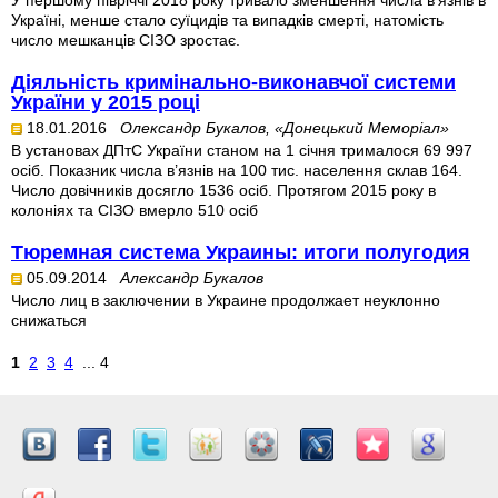
У першому півріччі 2018 року тривало зменшення числа в’язнів в
Україні, менше стало суїцидів та випадків смерті, натомість
число мешканців СІЗО зростає.
Діяльність кримінально-виконавчої системи
України у 2015 році
18.01.2016
Олександр Букалов, «Донецький Меморіал»
В установах ДПтС України станом на 1 січня трималося 69 997
осіб. Показник числа в’язнів на 100 тис. населення склав 164.
Число довічників досягло 1536 осіб. Протягом 2015 року в
колоніях та СІЗО вмерло 510 осіб
Тюремная система Украины: итоги полугодия
05.09.2014
Александр Букалов
Число лиц в заключении в Украине продолжает неуклонно
снижаться
1
2
3
4
... 4