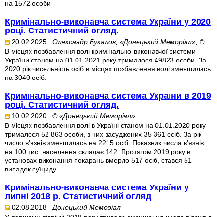
на 1572 особи
Кримінально-виконавча система України у 2020
році. Статистичний огляд.
20.02.2025
Олександр Букалов, «Донецький Меморіал», ©
В місцях позбавлення волі кримінально-виконавчої системи
України станом на 01.01.2021 року трималося 49823 особи. За
2020 рік чисельність осіб в місцях позбавлення волі зменшилась
на 3040 осіб.
Кримінально-виконавча система України в 2019
році. Статистичний огляд.
10.02.2020
© «Донецький Меморіал»
В місцях позбавлення волі в Україні станом на 01.01.2020 року
трималося 52 863 особи, з них засуджених 35 361 осіб. За рік
число в’язнів зменшилась на 2215 осіб. Показник числа в’язнів
на 100 тис. населення складає 142. Протягом 2019 року в
установах виконання покарань вмерло 517 осіб, стався 51
випадок суїциду
Кримінально-виконавча система України у
липні 2018 р. Статистичний огляд
02.08.2018
Донецький Меморіал