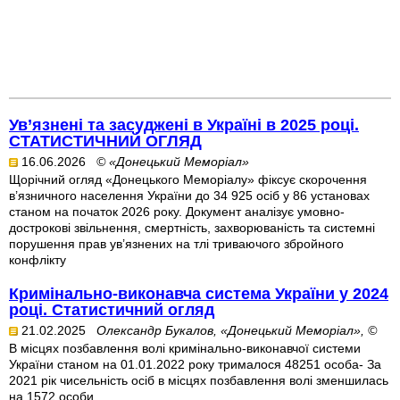
Ув’язнені та засуджені в Україні в 2025 році.
СТАТИСТИЧНИЙ ОГЛЯД
16.06.2026
© «Донецький Меморіал»
Щорічний огляд «Донецького Меморіалу» фіксує скорочення
в’язничного населення України до 34 925 осіб у 86 установах
станом на початок 2026 року. Документ аналізує умовно-
дострокові звільнення, смертність, захворюваність та системні
порушення прав ув’язнених на тлі триваючого збройного
конфлікту
Кримінально-виконавча система України у 2024
році. Статистичний огляд
21.02.2025
Олександр Букалов, «Донецький Меморіал», ©
В місцях позбавлення волі кримінально-виконавчої системи
України станом на 01.01.2022 року трималося 48251 особа- За
2021 рік чисельність осіб в місцях позбавлення волі зменшилась
на 1572 особи