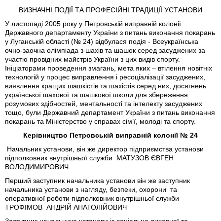
ВИЗНАЧНІ ПОДІЇ ТА ПРОФЕСІЙНІ ТРАДИЦІЇ УСТАНОВИ
У листопаді 2005 року у Петровській виправній колонії
Державного департаменту України з питань виконання покарань
у Луганській області (№ 24) відбулася подія - Всеукраїнська
очно-заочна олімпіада з шахів та шашок серед засуджених за
участю провідних майстрів України з цих видів спорту.
Ініціаторами проведення змагань, мета яких – втілення новітніх
технологій у процес виправлення і ресоціалізації засуджених,
виявлення кращих шашкістів та шахістів серед них, досягнень
української шахової та шашкової школи для збереження
розумових здібностей, ментальності та інтелекту засуджених
тощо, були Державний департамент України з питань виконання
покарань та Міністерство у справах сім’ї, молоді та спорту.
Керівництво Петровській виправній колонії № 24
Начальник установи, він же директор підприємства установи
підполковник внутрішньої служби МАТУЗОВ ЄВГЕН
ВОЛОДИМИРОВИЧ
Перший заступник начальника установи він же заступник
начальника установи з нагляду, безпеки, охорони та
оперативної роботи підполковник внутрішньої служби
ТРОФІМОВ АНДРІЙ АНАТОЛІЙОВИЧ