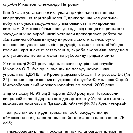
служби Міхальов Олександр Петрович.
В цей час в установі велика увага приділялася питанням
впорядкування території колонії, приведенню комунально-
побутових умов засуджених у відповідність міжнародним
вимогам. З метою збільшення доходів від працевикористання
засуджених на виробництві установи проводилася робота по
збільшенню об'ємів випуску виробів з склопластики, було
освоєно випуск нових видів продукції, таких як сітка «Рабіца»,
колючий дріт, шахтне затягування, вироби з кераміки, введено в
дію установку по виготовленню руберойду і рідкого мила.
У листопаді 2001 року підполковник внутрішньої служби
Міхальов О.П. був призначений на посаду начальника
управління ДДУПВП в Кіровоградській області, Петровську ВК (№
24) очолив підполковник внутрішньої служби Єрмоленко Сергій
Миколайович який керував колонією по лютий 2005 року.
Згідно наказу № 93 від 1 червня 2003 року при Петровській
виправній колонії Державного департаменту України з питань
виконання покарань у Луганській області (№ 24) були створені:
- виправний центр для тримання осіб, засуджених до
обмеження волі, та встановлене його планове наповнення 75
осіб;
- тимчасово дільниця-поселення при установі для тримання