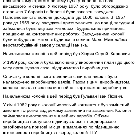
облвиконкому строгого режиму була утворена на базі
військового містечка. У лютому 1957 року було обгороджено
огорожею 7 бараків і в березні були завезені засуджені.
Наповнюваність колонії доходила до 1000 чоловік. З 1957
року до 1959 року засуджені притягувалися до праці, засуджені
займалися будівництвом житлових і будівельних приміщень,
працюючи на контрагент них роботах. Засудженими колонії
були побудовані житлові будинки в селищі Мало-Миколаївка і
верстатобудівний завод у селищі Іванівка.
Начальником колонії в цей період був Хіврич Сергій Карпович.
У 1959 році колонія була включена у виробничий план і до цього
часу організувала своє підприємство і виробництво.
Спочатку в колонії виготовлялися сітки для ліжок і було
налагоджено виробництво цвяхів. Разом з цим виробництвом,
колонія почала освоювати швейне і картонажне виробництво.
Начальником колонії в цей період був Гульван Іван Якович.
У січні 1962 року в колонії чоловічий контингент був замінений
жіночим і строгий вид режиму замінений на загальний. Колонія
займалася виготовленням швейних виробів. Об'єми
виробництва поступово підвищувалися і неодноразово
завойовувала призові місця в змаганнях по підвищенню
інтенсивності виробництва серед колоній ІТУ.