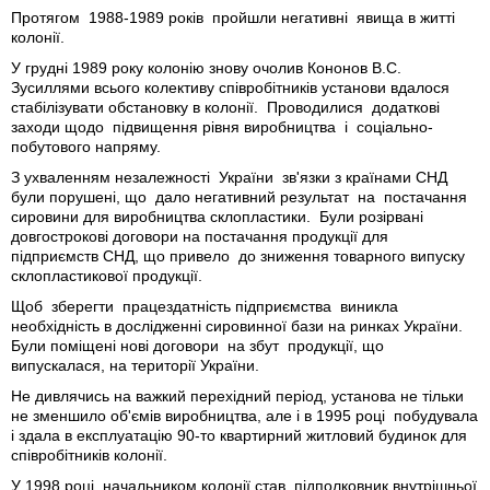
Протягом 1988-1989 років пройшли негативні явища в житті
колонії.
У грудні 1989 року колонію знову очолив Кононов В.С.
Зусиллями всього колективу співробітників установи вдалося
стабілізувати обстановку в колонії. Проводилися додаткові
заходи щодо підвищення рівня виробництва і соціально-
побутового напряму.
З ухваленням незалежності України зв'язки з країнами СНД
були порушені, що дало негативний результат на постачання
сировини для виробництва склопластики. Були розірвані
довгострокові договори на постачання продукції для
підприємств СНД, що привело до зниження товарного випуску
склопластикової продукції.
Щоб зберегти працездатність підприємства виникла
необхідність в дослідженні сировинної бази на ринках України.
Були поміщені нові договори на збут продукції, що
випускалася, на території України.
Не дивлячись на важкий перехідний період, установа не тільки
не зменшило об'ємів виробництва, але і в 1995 році побудувала
і здала в експлуатацію 90-то квартирний житловий будинок для
співробітників колонії.
У 1998 році начальником колонії став підполковник внутрішньої