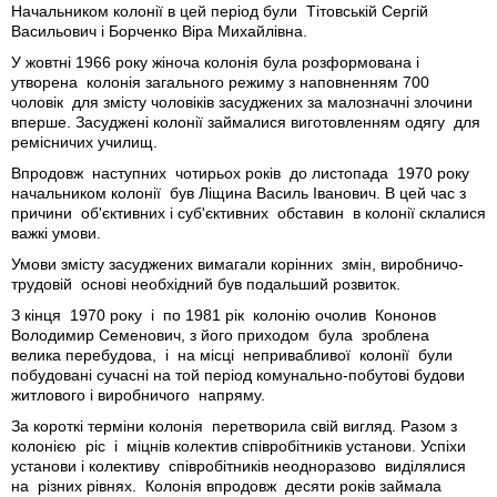
Начальником колонії в цей період були Тітовській Сергій
Васильович і Борченко Віра Михайлівна.
У жовтні 1966 року жіноча колонія була розформована і
утворена колонія загального режиму з наповненням 700
чоловік для змісту чоловіків засуджених за малозначні злочини
вперше. Засуджені колонії займалися виготовленням одягу для
ремісничих училищ.
Впродовж наступних чотирьох років до листопада 1970 року
начальником колонії був Ліщина Василь Іванович. В цей час з
причини об'єктивних і суб'єктивних обставин в колонії склалися
важкі умови.
Умови змісту засуджених вимагали корінних змін, виробничо-
трудовій основі необхідний був подальший розвиток.
З кінця 1970 року і по 1981 рік колонію очолив Кононов
Володимир Семенович, з його приходом була зроблена
велика перебудова, і на місці непривабливої колонії були
побудовані сучасні на той період комунально-побутові будови
житлового і виробничого напряму.
За короткі терміни колонія перетворила свій вигляд. Разом з
колонією ріс і міцнів колектив співробітників установи. Успіхи
установи і колективу співробітників неодноразово виділялися
на різних рівнях. Колонія впродовж десяти років займала