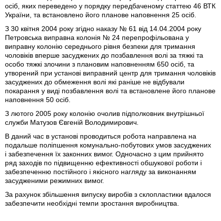
осіб, яких переведено у порядку передбаченому статтею 46 ВТК
України, та встановлено його планове наповнення 25 осіб.
З 30 квітня 2004 року згідно наказу № 61 від 14.04.2004 року
Петровська виправна колонія № 24 перепрофільована у
виправну колонію середнього рівня безпеки для тримання
чоловіків вперше засуджених до позбавлення волі за тяжкі та
особо тяжкі злочини з плановим наповненням 650 осіб, та
утворений при установі виправний центр для тримання чоловіків
засуджених до обмеження волі які раніше не відбували
покарання у виді позбавлення волі та встановлене його планове
наповнення 50 осіб.
З лютого 2005 року колонію очолив підполковник внутрішньої
служби Матузов Євгеній Володимирович.
В даний час в установі проводиться робота направлена на
подальше поліпшення комунально-побутових умов засуджених
і забезпечення їх законних вимог. Одночасно з цим прийнято
ряд заходів по підвищенню ефективності обшукової роботи і
забезпеченню постійного і якісного нагляду за виконанням
засудженими режимних вимог.
За рахунок збільшення випуску виробів з склопластики вдалося
забезпечити необхідні темпи зростання виробництва.