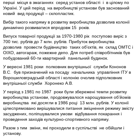
перші місця в змаганнях серед установ області і в цілому по
Україні. У цей період на виробництві установи був заснований
новий вид продукції – склопластик.
Вибір такого напряму в розвитку виробництва дозволив колонії
динамічно розвиватися впродовж 15 років.
Випуск товарної продукції за 1970-1980 рік поступово виріс з
700 тис. рублів до 7 млн. рублів. Прибуток виробництва
дозволив провести будівництво таких об'єктів, як склад ОМТС і
ОІХО, автогараж, пожежне депо. Для потреб співробітників був
побудований 60-ти квартирний панельний будинок.
У вересні 1981 роки полковник внутрішньої служби Кононов
В.С. був призначений на посаду начальника управління ІТУ в
Ворошиловградській області і колонію очолив підполковник
внутрішньої служби Хоронеко А.В.
У період з 1981 по 1987 роки були збережені темпи розвитку
виробництва установи, продовжувалося нарощування об’йомів
виробництва які досягли в 1986 році 13 млн. рублів. У колонії
цілеспрямовано вирішувалися питання зміцнення режиму змісту
засуджених, поліпшувалися умови відбування покарання і
проведення заходів культурно-спортивного напряму.
Разом з тим зміни, які проходили в суспільстві не обійшли і
установу.