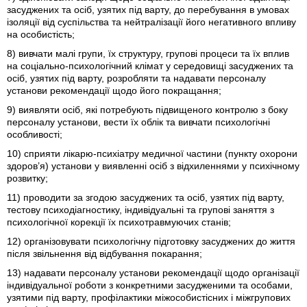
засуджених та осіб, узятих під варту, до перебування в умовах
ізоляції від суспільства та нейтралізації його негативного впливу
на особистість;
8) вивчати малі групи, їх структуру, групові процеси та їх вплив
на соціально-психологічний клімат у середовищі засуджених та
осіб, узятих під варту, розробляти та надавати персоналу
установи рекомендації щодо його покращання;
9) виявляти осіб, які потребують підвищеного контролю з боку
персоналу установи, вести їх облік та вивчати психологічні
особливості;
10) сприяти лікарю-психіатру медичної частини (пункту охорони
здоров’я) установи у виявленні осіб з відхиленнями у психічному
розвитку;
11) проводити за згодою засуджених та осіб, узятих під варту,
тестову психодіагностику, індивідуальні та групові заняття з
психологічної корекції їх психотравмуючих станів;
12) організовувати психологічну підготовку засуджених до життя
після звільнення від відбування покарання;
13) надавати персоналу установи рекомендації щодо організації
індивідуальної роботи з конкретними засудженими та особами,
узятими під варту, профілактики міжособистісних і міжгрупових