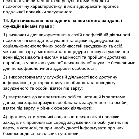
психологічне вивчення та за результатами складати
психологічну характеристику, в якій відображати прогноз
подальшої поведінки засудженого.
14
.
Для виконання покладених на психолога завдань і
функцій він має право:
1) визначати для використання у своїй професійній діяльності
психологічні методи тестування та оцінки індивідуальних і
соціально-психологічних особливостей засуджених та осіб,
узятих під варту, методики та процедури впливу за умови, що
вони відповідають вимогам надійності та пройшли достатню
апробацію у рамках сучасної психологічної науки і є безпечними
для психофізіологічного здоров’я особистості;
2) використовувати у службовій діяльності всю доступну
інформацію, що характеризує особистість та поведінку
засудженого та особи, взятої під варту;
3) звертатися до компетентних осіб та інстанцій із запитами
даних, які характеризують особистість засудженого та особи,
взятої під варту, у різних сферах діяльності;
4) прогнозувати можливі соціально-психологічні наслідки
заходів, які проводяться серед засуджених та осіб, узятих під
варту, в установі, та при необхідності інформувати про них
безпосередньо начальника установи;