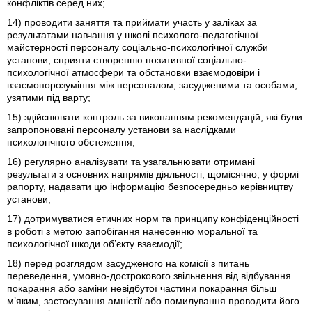
конфліктів серед них;
14) проводити заняття та приймати участь у заліках за
результатами навчання у школі психолого-педагогічної
майстерності персоналу соціально-психологічної служби
установи, сприяти створенню позитивної соціально-
психологічної атмосфери та обстановки взаємодовіри і
взаємопорозуміння між персоналом, засудженими та особами,
узятими під варту;
15) здійснювати контроль за виконанням рекомендацій, які були
запропоновані персоналу установи за наслідками
психологічного обстеження;
16) регулярно аналізувати та узагальнювати отримані
результати з основних напрямів діяльності, щомісячно, у формі
рапорту, надавати цю інформацію безпосередньо керівництву
установи;
17) дотримуватися етичних норм та принципу конфіденційності
в роботі з метою запобігання нанесенню моральної та
психологічної шкоди об’єкту взаємодії;
18) перед розглядом засудженого на комісії з питань
переведення, умовно-дострокового звільнення від відбування
покарання або заміни невідбутої частини покарання більш
м’яким, застосування амністії або помилування проводити його