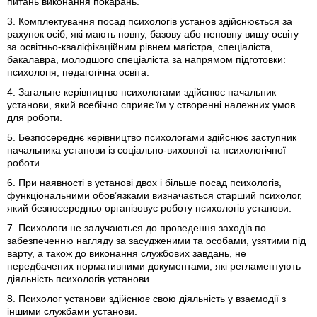
питань виконання покарань.
3. Комплектування посад психологів установ здійснюється за
рахунок осіб, які мають повну, базову або неповну вищу освіту
за освітньо-кваліфікаційним рівнем магістра, спеціаліста,
бакалавра, молодшого спеціаліста за напрямом підготовки:
психологія, педагогічна освіта.
4. Загальне керівництво психологами здійснює начальник
установи, який всебічно сприяє їм у створенні належних умов
для роботи.
5. Безпосереднє керівництво психологами здійснює заступник
начальника установи із соціально-виховної та психологічної
роботи.
6. При наявності в установі двох і більше посад психологів,
функціональними обов’язками визначається старший психолог,
який безпосередньо організовує роботу психологів установи.
7. Психологи не залучаються до проведення заходів по
забезпеченню нагляду за засудженими та особами, узятими під
варту, а також до виконання службових завдань, не
передбачених нормативними документами, які регламентують
діяльність психологів установи.
8. Психолог установи здійснює свою діяльність у взаємодії з
іншими службами установи.