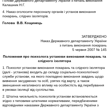
Голови Державного департаменту України з питань виконання
Калашник Н.Г.
4. Наказ оголосити персоналу органів і установ виконання
покарань, слідчих ізоляторів.
Голова В.В. Кощинець
ЗАТВЕРДЖЕНО
Наказ Державного департаменту України
з питань виконання покарань
5 червня 2007 № 145
Положення про психолога установи виконання покарань та
слідчого ізолятора
1. Психолог установи виконання покарань та слідчого ізолятора
(далі - установа) входить до складу соціально-психологічної
служби установи, на якого покладено виконання завдань щодо
вивчення засуджених та осіб, узятих під варту, а також
зменшення негативного впливу на особистість від перебування
в умовах ізоляції від суспільства.
2. Штатна чисельність психологів установи встановлюється
згідно з типовими штатними нормативами, передбаченими
відповідними наказами Державного департаменту України з