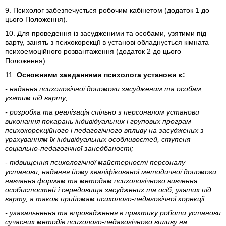
9. Психолог забезпечується робочим кабінетом (додаток 1 до
цього Положення).
10. Для проведення із засудженими та особами, узятими під
варту, занять з психокорекції в установі обладнується кімната
психоемоційного розвантаження (додаток 2 до цього
Положення).
11.
Основними завданнями психолога установи є:
- надання психологічної допомоги засудженим та особам,
узятим під варту;
- розробка та реалізація спільно з персоналом установи
виконання покарань індивідуальних і групових програм
психокорекційного і педагогічного впливу на засуджених з
урахуванням їх індивідуальних особливостей, ступеня
соціально-педагогічної занедбаності;
- підвищення психологічної майстерності персоналу
установи, надання йому кваліфікованої методичної допомоги,
навчання формам та методам психологічного вивчення
особистостей і середовища засуджених та осіб, узятих під
варту, а також прийомам психолого-педагогічної корекції;
- узагальнення та впровадження в практику роботи установи
сучасних методів психолого-педагогічного впливу на