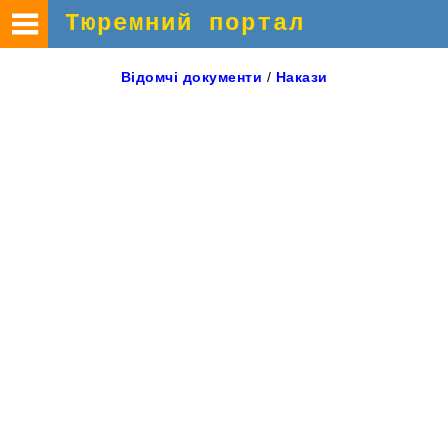
Тюремний портал
Відомчі
документи
/
Накази