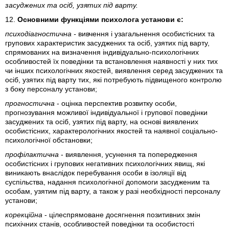
засуджених та осіб, узятих під варту.
12.
Основними функціями психолога установи є:
психодіагностична
-
вивчення і узагальнення особистісних та
групових характеристик засуджених та осіб, узятих під варту,
спрямованих на визначення індивідуально-психологічних
особливостей їх поведінки та встановлення наявності у них тих
чи інших психологічних якостей, виявлення серед засуджених та
осіб, узятих під варту тих, які потребують підвищеного контролю
з боку персоналу установи;
прогностична
- оцінка перспектив розвитку особи,
прогнозування можливої індивідуальної і групової поведінки
засуджених та осіб, узятих під варту, на основі виявлених
особистісних, характерологічних якостей та наявної соціально-
психологічної обстановки;
профілактична
- виявлення, усунення та попередження
особистісних і групових негативних психологічних явищ, які
виникають внаслідок перебування особи в ізоляції від
суспільства, надання психологічної допомоги засудженим та
особам, узятим під варту, а також у разі необхідності персоналу
установи;
корекційна
- цілеспрямоване досягнення позитивних змін
психічних станів, особливостей поведінки та особистості