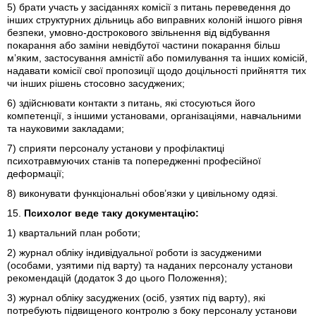
5) брати участь у засіданнях комісії з питань переведення до
інших структурних дільниць або виправних колоній іншого рівня
безпеки, умовно-дострокового звільнення від відбування
покарання або заміни невідбутої частини покарання більш
м’яким, застосування амністії або помилування та інших комісій,
надавати комісії свої пропозиції щодо доцільності прийняття тих
чи інших рішень стосовно засуджених;
6) здійснювати контакти з питань, які стосуються його
компетенції, з іншими установами, організаціями, навчальними
та науковими закладами;
7) сприяти персоналу установи у профілактиці
психотравмуючих станів та попередженні професійної
деформації;
8) виконувати функціональні обов’язки у цивільному одязі.
15.
Психолог веде таку документацію:
1) квартальний план роботи;
2) журнал обліку індивідуальної роботи із засудженими
(особами, узятими під варту) та наданих персоналу установи
рекомендацій (додаток 3 до цього Положення);
3) журнал обліку засуджених (осіб, узятих під варту), які
потребують підвищеного контролю з боку персоналу установи