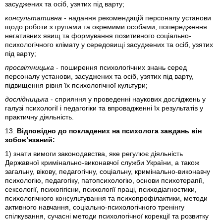
засуджених та осіб, узятих під варту;
консультативна
- надання рекомендацій персоналу установи
щодо роботи з групами та окремими особами, попередження
негативних явищ та формування позитивного соціально-
психологічного клімату у середовищі засуджених та осіб, узятих
під варту;
просвітницька
- поширення психологічних знань серед
персоналу установи, засуджених та осіб, узятих під варту,
підвищення рівня їх психологічної культури;
дослідницька
- сприяння у проведенні наукових досліджень у
галузі психології і педагогіки та впровадженні їх результатів у
практичну діяльність.
13.
Відповідно до покладених на психолога завдань він
зобов’язаний:
1) знати вимоги законодавства, яке регулює діяльність
Державної кримінально-виконавчої служби України, а також
загальну, вікову, педагогічну, соціальну, кримінально-виконавчу
психологію, педагогіку, патопсихологію, основи психотерапії,
сексології, психогігієни, психології праці, психодіагностики,
психологічного консультування та психопрофілактики, методи
активного навчання, соціально-психологічного тренінгу
спілкування, сучасні методи психологічної корекції та розвитку