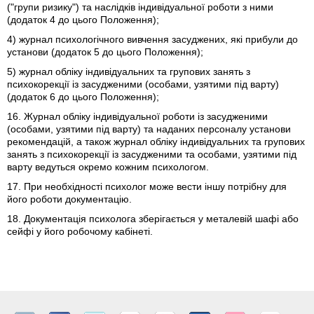
("групи ризику") та наслідків індивідуальної роботи з ними
(додаток 4 до цього Положення);
4) журнал психологічного вивчення засуджених, які прибули до
установи (додаток 5 до цього Положення);
5) журнал обліку індивідуальних та групових занять з
психокорекції із засудженими (особами, узятими під варту)
(додаток 6 до цього Положення);
16. Журнал обліку індивідуальної роботи із засудженими
(особами, узятими під варту) та наданих персоналу установи
рекомендацій, а також журнал обліку індивідуальних та групових
занять з психокорекції із засудженими та особами, узятими під
варту ведуться окремо кожним психологом.
17. При необхідності психолог може вести іншу потрібну для
його роботи документацію.
18. Документація психолога зберігається у металевій шафі або
сейфі у його робочому кабінеті.