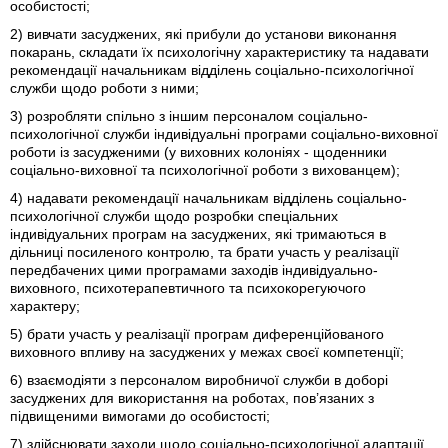
особистості;
2) вивчати засуджених, які прибули до установи виконання
покарань, складати їх психологічну характеристику та надавати
рекомендації начальникам відділень соціально-психологічної
служби щодо роботи з ними;
3) розробляти спільно з іншим персоналом соціально-
психологічної служби індивідуальні програми соціально-виховної
роботи із засудженими (у виховних колоніях - щоденники
соціально-виховної та психологічної роботи з вихованцем);
4) надавати рекомендації начальникам відділень соціально-
психологічної служби щодо розробки спеціальних
індивідуальних програм на засуджених, які тримаються в
дільниці посиленого контролю, та брати участь у реалізації
передбачених цими програмами заходів індивідуально-
виховного, психотерапевтичного та психокорегуючого
характеру;
5) брати участь у реалізації програм диференційованого
виховного впливу на засуджених у межах своєї компетенції;
6) взаємодіяти з персоналом виробничої служби в доборі
засуджених для використання на роботах, пов’язаних з
підвищеними вимогами до особистості;
7) здійснювати заходи щодо соціально-психологічної адаптації