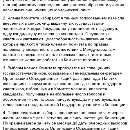
географическому распределению и целесообразности участия
нескольких лиц, имеющих юридический опыт.
2. Члены Комитета избираются тайным голосованием из числа
внесенных в список лиц, выдвинутых государствами-
частниками. Каждое Государство-участник может выдвинуть
одну кандидатуру из числа своих граждан. Государства-
участники учитывают целесообразность выдвижения лиц,
которые являются также членами Комитета по правам
человека, учрежденного в соответствии с Международным
пактом о гражданских и политических правах, и которые
изъявляют желание работать в Комитете против пыток.
3. Выборы членов Комитета проводятся на совещаниях
государств-участников, созываемых Генеральным секретарем
Организации Объединенных Наций раз в два года. На этих
совещаниях, кворум которых составляет две трети государств-
участников, избранными в Комитет членами являются
кандидаты, получившие наибольшее число голосов и
абсолютное число голосов присутствующих и участвующих в
голосовании представителей Государств-участников Конвенции.
4. Первоначальные выборы проводятся не позднее чем через
шесть месяцев с даты вступления в силу настоящей Конвенции.
По крайней мере за четыре месяца до даты очередных выборов
Генеральный секретарь Организации Объединенных Наций