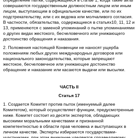
определение пытки, содержащееся в статье 1, когда такие акты
совершаются государственным должностным лицом или иным
лицом, выступающим в официальном качестве, или по их
подстрекательству, или с их ведома или молчаливого согласия.
В частности, обязательства, содержащиеся в статьях10, 11, 12 и
13, применяются с заменой упоминаний о пытке упоминаниями
о других видах жестокого, бесчеловечного или унижающего
достоинство обращения и наказания.
2. Положения настоящей Конвенции не наносят ущерба
положениям любых других международных договоров или
национального законодательства, которые запрещают
жестокое, бесчеловечное или унижающее достоинство
обращение и наказание или касаются выдачи или высылки.
ЧАСТЬ II
Статья 17
1. Создается Комитет против пыток (именуемый далее
Комитетом), который осуществляет функции, предусмотренные
ниже. Комитет состоит из десяти экспертов, обладающих
высокими моральными качествами и признанной
компетентностью в области прав человека и выступающих в
личном качестве. Эксперты избираются государствами-
участниками, при этом внимание уделяется справедливому