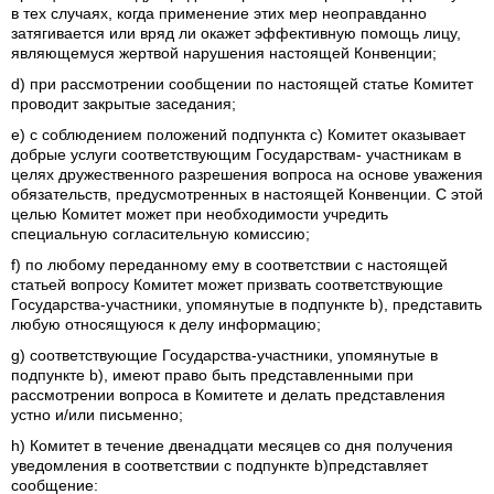
в тех случаях, когда применение этих мер неоправданно
затягивается или вряд ли окажет эффективную помощь лицу,
являющемуся жертвой нарушения настоящей Конвенции;
d) при рассмотрении сообщении по настоящей статье Комитет
проводит закрытые заседания;
е) с соблюдением положений подпункта с) Комитет оказывает
добрые услуги соответствующим Государствам- участникам в
целях дружественного разрешения вопроса на основе уважения
обязательств, предусмотренных в настоящей Конвенции. С этой
целью Комитет может при необходимости учредить
специальную согласительную комиссию;
f) по любому переданному ему в соответствии с настоящей
статьей вопросу Комитет может призвать соответствующие
Государства-участники, упомянутые в подпункте b), представить
любую относящуюся к делу информацию;
g) соответствующие Государства-участники, упомянутые в
подпункте b), имеют право быть представленными при
рассмотрении вопроса в Комитете и делать представления
устно и/или письменно;
h) Комитет в течение двенадцати месяцев со дня получения
уведомления в соответствии с подпункте b)представляет
сообщение: