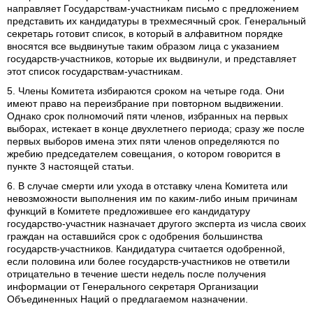
направляет Государствам-участникам письмо с предложением
представить их кандидатуры в трехмесячный срок. Генеральный
секретарь готовит список, в который в алфавитном порядке
вносятся все выдвинутые таким образом лица с указанием
государств-участников, которые их выдвинули, и представляет
этот список государствам-участникам.
5. Члены Комитета избираются сроком на четыре года. Они
имеют право на переизбрание при повторном выдвижении.
Однако срок полномочий пяти членов, избранных на первых
выборах, истекает в конце двухлетнего периода; сразу же после
первых выборов имена этих пяти членов определяются по
жребию председателем совещания, о котором говорится в
пункте 3 настоящей статьи.
6. В случае смерти или ухода в отставку члена Комитета или
невозможности выполнения им по каким-либо иным причинам
функций в Комитете предложившее его кандидатуру
государство-участник назначает другого эксперта из числа своих
граждан на оставшийся срок с одобрения большинства
государств-участников. Кандидатура считается одобренной,
если половина или более государств-участников не ответили
отрицательно в течение шести недель после получения
информации от Генерального секретаря Организации
Объединенных Наций о предлагаемом назначении.