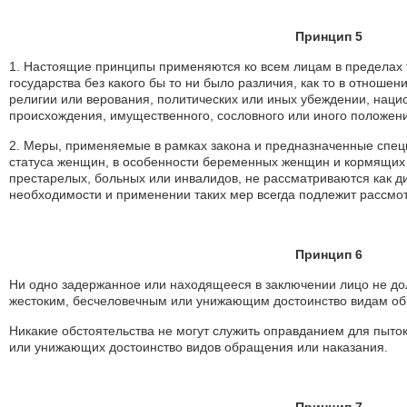
Принцип 5
1. Настоящие принципы применяются ко всем лицам в пределах 
государства без какого бы то ни было различия, как то в отношени
религии или верования, политических или иных убеждении, нацио
происхождения, имущественного, сословного или иного положен
2. Меры, применяемые в рамках закона и предназначенные спец
статуса женщин, в особенности беременных женщин и кормящих м
престарелых, больных или инвалидов, не рассматриваются как 
необходимости и применении таких мер всегда подлежит рассмо
Принцип 6
Ни одно задержанное или находящееся в заключении лицо не до
жестоким, бесчеловечным или унижающим достоинство видам об
Никакие обстоятельства не могут служить оправданием для пыток
или унижающих достоинство видов обращения или наказания.