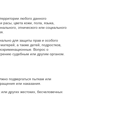
территории любого данного
и расы, цвета кожи, пола, языка,
нального, этнического или социального
ия.
иально для защиты прав и особого
атерей, а также детей, подростков,
дискриминационные. Вопрос о
трению судебным или другим органом.
лжно подвергаться пыткам или
ращения или наказания.
 или других жестоких, бесчеловечных