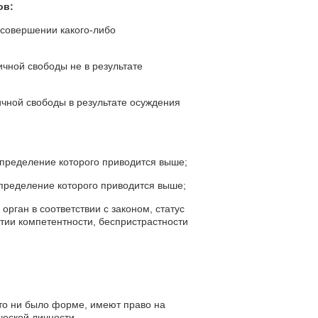
ов:
 совершении какого-либо
чной свободы не в результате
чной свободы в результате осуждения
определение которого приводится выше;
определение которого приводится выше;
орган в соответствии с законом, статус
тии компетентности, беспристрастности
то ни было форме, имеют право на
еской личности.