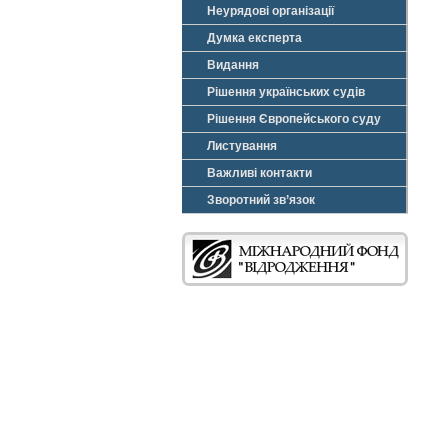
Неурядові організації
Думка експерта
Видання
Рішення українських судів
Рішення Європейського суду
Листування
Важливі контакти
Зворотний зв’язок