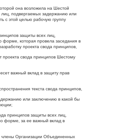
которой она возложила на Шестой
х лиц, подвергаемых задержанию или
ть с этой целью рабочую группу
ринципов защиты всех лиц,
о форме, которая провела заседания в
разработку проекта свода принципов,
ст проекта свода принципов Шестому
несет важный вклад в защиту прав
пространения текста свода принципов,
адержанию или заключению в какой бы
люции;
ода принципов защиты всех лиц,
о форме, за ее важный вклад в
 — члены Организации Объединенных