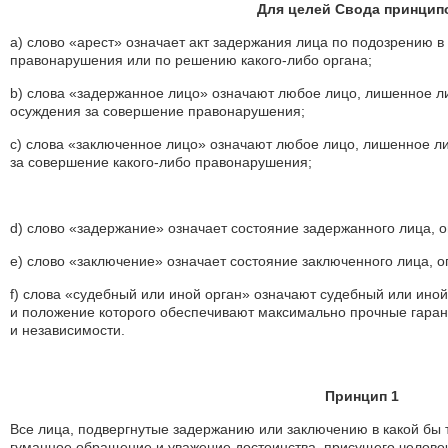
Для целей Свода принцип
а) слово «арест» означает акт задержания лица по подозрению в
правонарушения или по решению какого-либо органа;
b) слова «задержанное лицо» означают любое лицо, лишенное ли
осуждения за совершение правонарушения;
с) слова «заключенное лицо» означают любое лицо, лишенное ли
за совершение какого-либо правонарушения;
d) слово «задержание» означает состояние задержанного лица, 
е) слово «заключение» означает состояние заключенного лица, 
f) слова «судебный или иной орган» означают судебный или иной 
и положение которого обеспечивают максимально прочные гаран
и независимости.
Принцип 1
Все лица, подвергнутые задержанию или заключению в какой бы 
гуманное обращение и уважение достоинства, присущего человеч