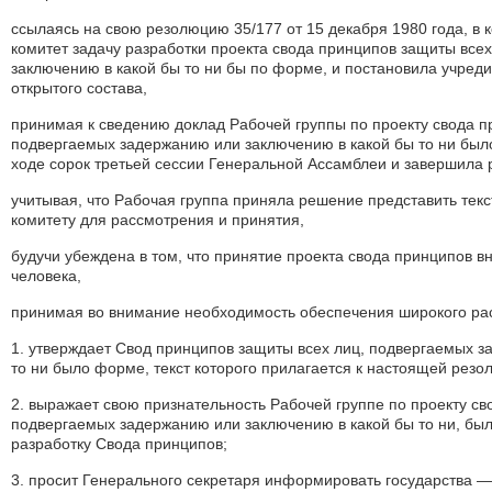
ссылаясь на свою резолюцию 35/177 от 15 декабря 1980 года, в 
комитет задачу разработки проекта свода принципов защиты все
заключению в какой бы то ни бы по форме, и постановила учреди
открытого состава,
принимая к сведению доклад Рабочей группы по проекту свода п
подвергаемых задержанию или заключению в какой бы то ни был
ходе сорок третьей сессии Генеральной Ассамблеи и завершила 
учитывая, что Рабочая группа приняла решение представить тек
комитету для рассмотрения и принятия,
будучи убеждена в том, что принятие проекта свода принципов в
человека,
принимая во внимание необходимость обеспечения широкого рас
1. утверждает Свод принципов защиты всех лиц, подвергаемых з
то ни было форме, текст которого прилагается к настоящей резо
2. выражает свою признательность Рабочей группе по проекту св
подвергаемых задержанию или заключению в какой бы то ни, был
разработку Свода принципов;
3. просит Генерального секретаря информировать государства