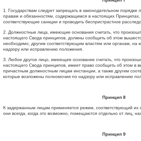
Принцип 7
1. Государствам следует запрещать в законодательном порядке
правам и обязанностям, содержащимся в настоящих Принципах, н
соответствующие санкции и проводить беспристрастное расслед
2. Должностные лица, имеющие основания считать, что произош
настоящего Свода принципов, должны сообщить об этом вышесто
необходимо, другим соответствующим властям или органам, на 
надзору или исправлению положения.
3. Любое другое лицо, имеющее основание считать, что произо
настоящего Свода принципов, имеет право сообщить об этом в 
причастным должностным лицам инстанции, а также другим соот
которые возложены полномочия по надзору или исправлению по
Принцип 8
К задержанным лицам применяется режим, соответствующий их ст
они всегда, когда это возможно, помещаются отдельно от лиц, н
Принцип 9