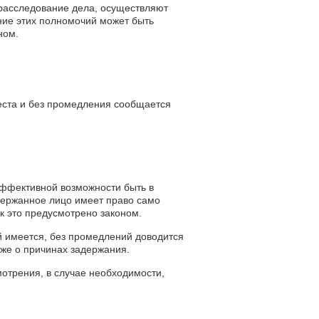
 расследование дела, осуществляют
ние этих полномочий может быть
ном.
еста и без промедления сообщается
эффективной возможности быть в
ержанное лицо имеет право само
к это предусмотрено законом.
ой имеется, без промедлений доводится
же о причинах задержания.
отрения, в случае необходимости,