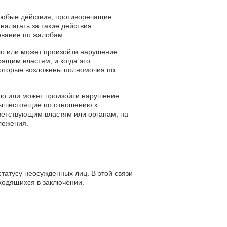
 любые действия, противоречащие
алагать за такие действия
ование по жалобам.
ло или может произойти нарушение
ящим властям, и когда это
которые возложены полномочия по
шло или может произойти нарушение
вышестоящие по отношению к
ветствующим властям или органам, на
ложения.
атусу неосужденных лиц. В этой связи
аходящихся в заключении.