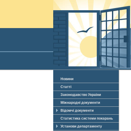
Новини
Статті
Законодавство України
Міжнародні документи
Відомчі документи
Статистика системи покарань
Установи департаменту