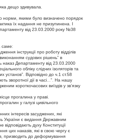
 яка дещо здивувала.
но норми, якими було визначено порядок
ктика їх надання не призупинена. І
епартаменту від 23.03.2000 року №38
а саме:
ження інструкції про роботу відділів
 виконанням судових рішень” в
ь наказ Департаменту від 23.03.2000
ціального обліку слідчих ізоляторів та
их установ”. Відповідно до ч.1 ст.58
ть зворотної дії в часі...”. На нашу
еним короткочасових виїздів у зв’язку
ісце прогалина у праві.
прогалин у галузі цивільного
них інтересів засуджених, які
нь України є видання Державним
е відповідають духу Конституції
я цих наказів, які в свою чергу є
ів, призводить до деформування