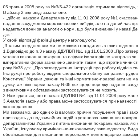
05 травня 2008 року за №3/5-422 організація отримала відповідь,
В абзаці 2 відповіді зазаначено:
- „дійсно, наказом Департаменту від 11.01.2008 року №1 скасова
надання засудженим короткочасових виїздів, але на даний час пра
надаються вони за аналогією норм, що були визначені у наказі Д
дск.”
У своїй відповіді фахівці центру наголошують:
„З таким твердженням ми не можемо погодитись з таких підстав, 
1.Відповідно до п.3 наказу ДДУПВП №1 від 11.01.2008 „Про затверд
установ виконання покарань та слідчих ізоляторів по контролю за
імперативній формі зазначено „визнати таким, що втратив чинніст
року №38 дск „„Про затвердження інструкції про роботу відділів спе
Інструкції про роботу відділів спеціального обліку виправно-трудов
Конституції України „закони та інші нормативно-правові акти не маю
думку, аж ніяк норми наказу №38 дск щодо порядку надання засудж
з винятковими обставинами застосовуватися не можуть.
2.Нам здається, що в наказі ДДУПВП №1 від 11.01.2008 року має м
3.Аналогія закону або права може застосовуватися при наявності 
законодавства.
Ми вважаємо, що однією із вагомих причин порушення прав і закон
призводять до надзвичайних подій в установах виконання покара
департаментом України з питань виконання покарань наказів, які н
України, існуючому кримінально-виконавчому законодавству. Виданн
обов’язковими для виконання персоналом пенітенціарних заклад