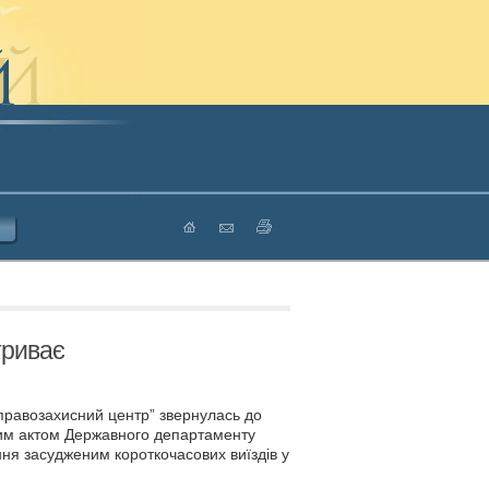
триває
й правозахисний центр” звернулась до
им актом Державного департаменту
ня засудженим короткочасових виїздів у