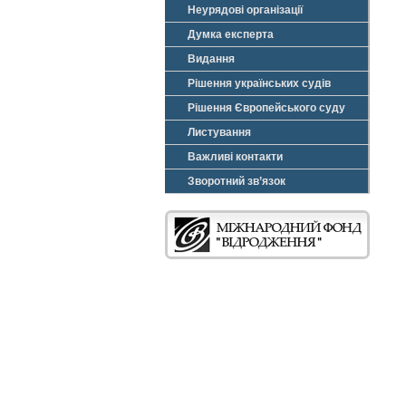
Неурядові організації
Думка експерта
Видання
Рішення українських судів
Рішення Європейського суду
Листування
Важливі контакти
Зворотний зв’язок