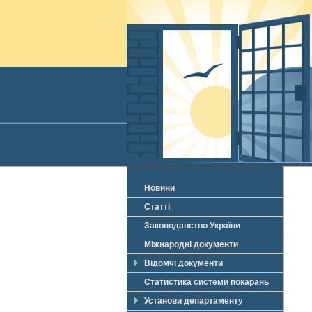
Новини
Статті
Законодавство України
Міжнародні документи
Відомчі документи
Статистика системи покарань
Установи департаменту