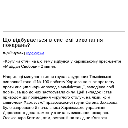
Що відбувається в системі виконання
покарань?
Юрій Чумак
|
khpg.org.ua
«Круглий стіл» на цю тему відбувся у харківському прес-центрі
«Майдан Свободи» 2 квітня.
Наприкінці минулого тижня група засуджених Темнівської
виправної колонії № 100 поблизу Харкова на знак протесту
проти дисциплінарних заходів адміністрації, заподіяла собі
порізи, за що до них застосували силу. Цей випадок і став
приводом до проведення «круглого столу», на який, крім
співголови Харківської правозахисної групи Євгена Захарова,
було запрошено й начальника Харківського управління
Державного департаменту з питань виконання покарань
Олександра Кизима, втім, останній на захід не з’явився.