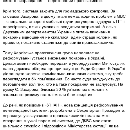
ніякого виправдання, – переконаний правозахисник.
Крім того, система закрита для громадського контролю. За
словами Захарова, в цьому плані немає жодних проблем з МВС
– спеціально створені мобільні групи регулярно відвідують ІТТ і
перевіряють, в яких умовах знаходяться затримані. А ось з
Державним департаментом України з питань виконання
покарань відношення не склалися: адміністрації колоній, як
правило, негативно ставляться до візитів правозахисників.
Тому Харківська правозахисна група наполягає на
реформуванні установ виконання покарань в Україні.
Департамент необхідно передати в упорядкування Мін’юсту, як
наша держава обіцяла ще при вступі до Ради Європи. В Україні
діє занадто жорстка кримінально-виконавча система, яку треба
переглядати в бік пом’якшення. Бо часто суди засуджують до
позбавлення волі тих, хто на таке покарання не заслуговує. На
думку Є. Захарова, близько 30 % ув’язнених в колоніях
загального режиму взагалі могли б не «сидіти».
До речі, як повідомив «УНІАН», нова концепція реформування
пенітенціарної системи, розроблена в Секретаріаті Президента,
«враховує усі зауваження правозахисників і має на меті
створення гнучкої тюремної системи, де ДКВС має стати
цивільною службою і підрозділом Міністерства юстиції, як це