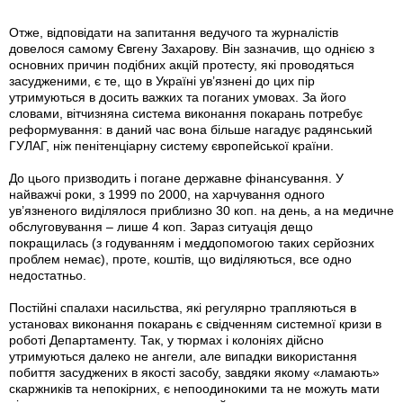
Отже, відповідати на запитання ведучого та журналістів
довелося самому Євгену Захарову. Він зазначив, що однією з
основних причин подібних акцій протесту, які проводяться
засудженими, є те, що в Україні ув’язнені до цих пір
утримуються в досить важких та поганих умовах. За його
словами, вітчизняна система виконання покарань потребує
реформування: в даний час вона більше нагадує радянський
ГУЛАГ, ніж пенітенціарну систему європейської країни.
До цього призводить і погане державне фінансування. У
найважчі роки, з 1999 по 2000, на харчування одного
ув’язненого виділялося приблизно 30 коп. на день, а на медичне
обслуговування – лише 4 коп. Зараз ситуація дещо
покращилась (з годуванням і меддопомогою таких серйозних
проблем немає), проте, коштів, що виділяються, все одно
недостатньо.
Постійні спалахи насильства, які регулярно трапляються в
установах виконання покарань є свідченням системної кризи в
роботі Департаменту. Так, у тюрмах і колоніях дійсно
утримуються далеко не ангели, але випадки використання
побиття засуджених в якості засобу, завдяки якому «ламають»
скаржників та непокірних, є непоодинокими та не можуть мати