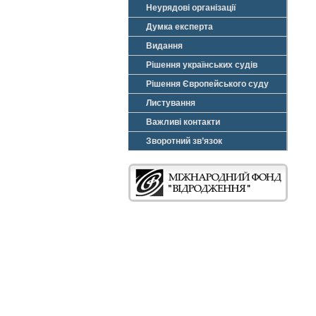
Неурядові організації
Думка експерта
Видання
Рішення українських судів
Рішення Європейського суду
Листування
Важливі контакти
Зворотний зв’язок