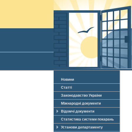
Новини
Статті
Законодавство України
Міжнародні документи
Відомчі документи
Статистика системи покарань
Установи департаменту