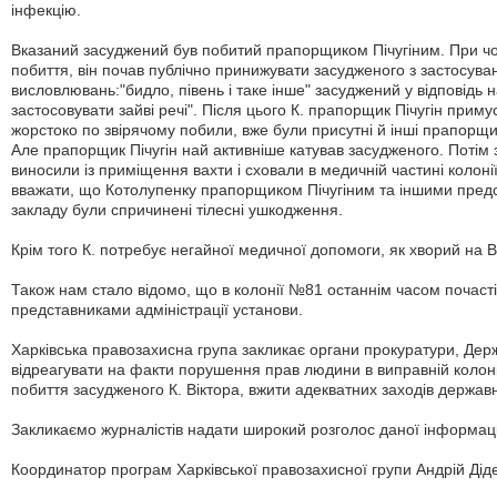
інфекцію.
Вказаний засуджений був побитий прапорщиком Пічугіним. При ч
побиття, він почав публічно принижувати засудженого з застосув
висловлювань:"бидло, півень і таке інше" засуджений у відповідь 
застосовувати зайві речі". Після цього К. прапорщик Пічугін приму
жорстоко по звірячому побили, вже були присутні й інші прапорщик
Але прапорщик Пічугін най активніше катував засудженого. Потім 
виносили із приміщення вахти і сховали в медичній частині колонії 
вважати, що Котолупенку прапорщиком Пічугіним та іншими пред
закладу були спричинені тілесні ушкодження.
Крім того К. потребує негайної медичної допомоги, як хворий на В
Також нам стало відомо, що в колонії №81 останнім часом почас
представниками адміністрації установи.
Харківська правозахисна група закликає органи прокуратури, Дер
відреагувати на факти порушення прав людини в виправній колон
побиття засудженого К. Віктора, вжити адекватних заходів держав
Закликаємо журналістів надати широкий розголос даної інформаці
Координатор програм Харківської правозахисної групи Андрій Дід