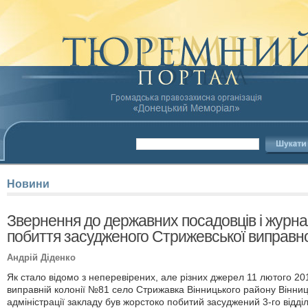
Новини
Звернення до державних посадовців і журнал
побиття засудженого Стрижевської виправно
Андрій Діденко
Як стало відомо з неперевірених, але різних джерел 11 лютого 201
виправній колонії №81 село Стрижавка Вінницького району Вінниц
адміністрації закладу був жорстоко побитий засуджений 3-го відділ