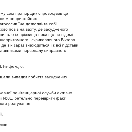
ому сам прапорщик спровокував це
анням непристойних
наголосив "не дозволяйте собі
сово повів на вахту, де засудженого
и, але їх прізвища поки що не відомі.
знепритомного і скривавленого Віктора
де він зараз знаходиться і є всі підстави
ставниками персоналу виправного
ІЛ-інфекцію.
тішали випадки побиття засуджених
жавної пенітенціарної служби активно
ії №81, ретельно перевірити факт
ного реагування.
ї.
енко.