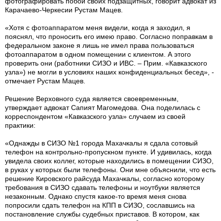
фотографировать побои своих подзащитных, говорит адвокат из
Карачаево-Черкесии Рустам Мацев.
«Хотя с фотоаппаратом меня видели, когда я заходил, я
пояснял, что проносить его имею право. Согласно поправкам в
федеральном законе я лишь не имел права пользоваться
фотоаппаратом в одном помещении с клиентом. А этого
проверить они (работники СИЗО и ИВС. – Прим. «Кавказского
узла») не могли в условиях наших конфиденциальных бесед», -
отмечает Рустам Мацев.
Решение Верховного суда является своевременным,
утверждает адвокат Сапият Магомедова. Она поделилась с
корреспондентом «Кавказского узла» случаем из своей
практики:
«Однажды в СИЗО №1 города Махачкалы я сдала сотовый
телефон на контрольно-пропускном пункте. И удивилась, когда
увидела своих коллег, которые находились в помещении СИЗО,
в руках у которых были телефоны. Они мне объяснили, что есть
решение Кировского райсуда Махачкалы, согласно которому
требования в СИЗО сдавать телефоны и ноутбуки является
незаконным. Однако спустя какое-то время меня снова
попросили сдать телефон на КПП в СИЗО, сославшись на
постановление службы судебных приставов. В котором, как