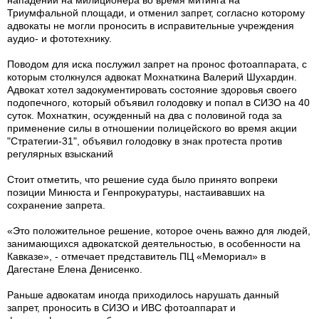
нападении на милиционера во время митинга на
Триумфальной площади, и отменил запрет, согласно которому
адвокаты не могли проносить в исправительные учреждения
аудио- и фототехнику.
Поводом для иска послужил запрет на пронос фотоаппарата, с
которым столкнулся адвокат Мохнаткина Валерий Шухардин.
Адвокат хотел задокументировать состояние здоровья своего
подопечного, который объявил голодовку и попал в СИЗО на 40
суток. Мохнаткин, осужденный на два с половиной года за
применение силы в отношении полицейского во время акции
"Стратегии-31", объявил голодовку в знак протеста против
регулярных взысканий
Стоит отметить, что решение суда было принято вопреки
позиции Минюста и Генпрокуратуры, настаивавших на
сохранение запрета.
«Это положительное решение, которое очень важно для людей,
занимающихся адвокатской деятельностью, в особенности на
Кавказе», - отмечает представитель ПЦ «Мемориал» в
Дагестане Елена Денисенко.
Раньше адвокатам иногда приходилось нарушать данный
запрет, проносить в СИЗО и ИВС фотоаппарат и