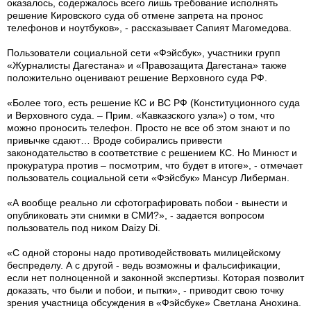
оказалось, содержалось всего лишь требование исполнять
решение Кировского суда об отмене запрета на пронос
телефонов и ноутбуков», - рассказывает Сапият Магомедова.
Пользователи социальной сети «Фэйсбук», участники групп
«Журналисты Дагестана» и «Правозащита Дагестана» также
положительно оценивают решение Верховного суда РФ.
«Более того, есть решение КС и ВС РФ (Конституционного суда
и Верховного суда. – Прим. «Кавказского узла») о том, что
можно проносить телефон. Просто не все об этом знают и по
привычке сдают… Вроде собирались привести
законодательство в соответствие с решением КС. Но Минюст и
прокуратура против – посмотрим, что будет в итоге», - отмечает
пользователь социальной сети «Фэйсбук» Мансур Либерман.
«А вообще реально ли сфотографировать побои - вынести и
опубликовать эти снимки в СМИ?», - задается вопросом
пользователь под ником Daizy Di.
«С одной стороны надо противодействовать милицейскому
беспределу. А с другой - ведь возможны и фальсификации,
если нет полноценной и законной экспертизы. Которая позволит
доказать, что были и побои, и пытки», - приводит свою точку
зрения участница обсуждения в «Фэйсбуке» Светлана Анохина.