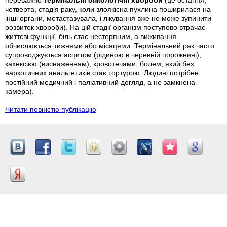
переважно
термінальні онкологічні хвороби
(це остання,
четверта, стадія раку, коли злоякісна пухлина поширилася на
інші органи, метастазувала, і лікування вже не може зупинити
розвиток хвороби). На цій стадії організм поступово втрачає
життєві функції, біль стає нестерпним, а виживання
обчислюється тижнями або місяцями. Термінальний рак часто
супроводжується асцитом (рідиною в черевній порожнині),
кахексією (виснаженням), кровотечами, болем, який без
наркотичних анальгетиків стає тортурою. Людині потрібен
постійний медичний і паліативний догляд, а не замкнена
камера).
Читати повністю публікацію