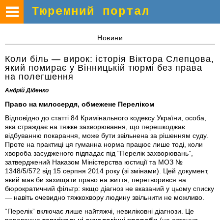
Тюремний портал
Новини
Коли біль — вирок: історія Віктора Слепцова,
який помирає у Вінницькій тюрмі без права
на полегшення
Андрій Діденко
Право на милосердя, обмежене Переліком
Відповідно до статті 84 Кримінального кодексу України, особа,
яка страждає на тяжке захворювання, що перешкоджає
відбуванню покарання, може бути звільнена за рішенням суду.
Проте на практиці ця гуманна норма працює лише тоді, коли
хвороба засудженого підпадає під
“Перелік захворювань”
,
затверджений Наказом Міністерства юстиції та МОЗ №
1348/5/572 від 15 серпня 2014 року (зі змінами). Цей документ,
який мав би захищати право на життя, перетворився на
бюрократичний фільтр: якщо діагноз не вказаний у цьому списку
— навіть очевидно тяжкохвору людину звільнити не можливо.
“Перелік” включає лише найтяжчі, невиліковні діагнози. Це