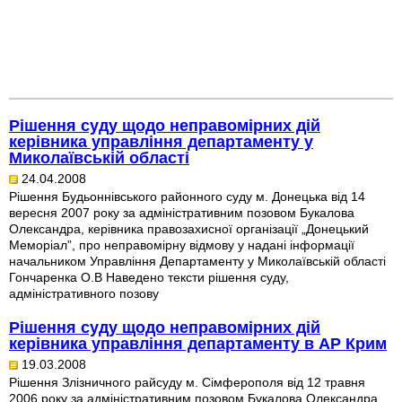
Рішення суду щодо неправомірних дій
керівника управління департаменту у
Миколаївській області
24.04.2008
Рішення Будьоннівського районного суду м. Донецька від 14
вересня 2007 року за адміністративним позовом Букалова
Олександра, керівника правозахисної організації „Донецький
Меморіал”, про неправомірну відмову у надані інформації
начальником Управління Департаменту у Миколаївській області
Гончаренка О.В Наведено тексти рішення суду,
адміністративного позову
Рішення суду щодо неправомірних дій
керівника управління департаменту в АР Крим
19.03.2008
Рішення Злізничного райсуду м. Сімферополя від 12 травня
2006 року за адміністративним позовом Букалова Олександра,