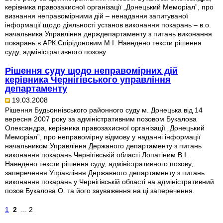
керівника правозахисної організації „Донецький Меморіал”, про
визнання неправомірними дій – ненадання запитуваної
інформації щодо діяльності установ виконання покарань – в.о.
начальника Управління держдепартаменту з питань виконання
покарань в АРК Спірідоновим М.І. Наведено тексти рішення
суду, адміністративного позову
Рішення суду щодо неправомірних дій
керівника Чернігівського управління
департаменту
19.03.2008
Рішення Будьоннівського районного суду м. Донецька від 14
вересня 2007 року за адміністративним позовом Букалова
Олександра, керівника правозахисної організації „Донецький
Меморіал”, про неправомірну відмову у наданні інформації
начальником Управління Держаного департаменту з питань
виконання покарань Чернігівській області Лопатіним В.І.
Наведено тексти рішення суду, адміністративного позову,
заперечення Управління Державного департаменту з питань
виконання покарань у Чернігівській області на адміністративний
позов Букалова О. та його зауваження на ці заперечення.
1
2
... 2