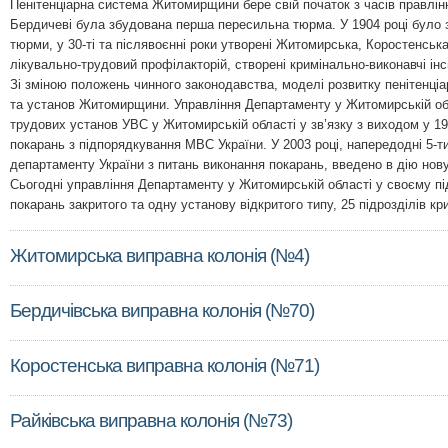
Пенітенціарна система Житомирщини бере свій початок з часів правління
Бердичеві була збудована перша пересильна тюрма. У 1904 році бул
тюрми, у 30-ті та післявоєнні роки утворені Житомирська, Коростенська 
лікувально-трудовий профілакторій, створені кримінально-виконавчі інсп
Зі зміною положень чинного законодавства, моделі розвитку пенітенціа
та установ Житомирщини. Управління Департаменту у Житомирській обла
трудових установ УВС у Житомирській області у зв’язку з виходом у 19
покарань з підпорядкування МВС України. У 2003 році, напередодні 5-т
департаменту України з питань виконання покарань, введено в дію нов
Сьогодні управління Департаменту у Житомирській області у своєму пі
покарань закритого та одну установу відкритого типу, 25 підрозділів кр
Житомирська виправна колонія (№4)
Бердичівська виправна колонія (№70)
Коростенська виправна колонія (№71)
Райківська виправна колонія (№73)