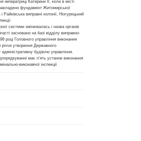
 імператриці Катерини ІІ, коли в місті
о закладено фундамент Житомирської
і Райківська виправні колонії, Нізгурецький
екції.
рної системи змінювалась і назва органів
сті засновано на базі відділу виправно-
98 році Головного управління виконання
и річчя утворення Державного
у адміністративну будівлю управління.
дпорядкуванні має п’ять установ виконання
имінально-виконавчої інспекції