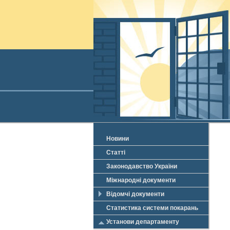
Новини
Статті
Законодавство України
Міжнародні документи
Відомчі документи
Статистика системи покарань
Установи департаменту