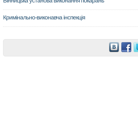
Вінницька установа виконання покарань
Кримінально-виконавча інспекція