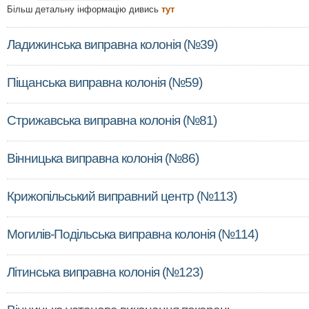
Більш детальну інформацію дивись
тут
Ладижинська виправна колонія (№39)
Піщанська виправна колонія (№59)
Стрижавська виправна колонія (№81)
Вінницька виправна колонія (№86)
Крижопільський виправний центр (№113)
Могилів-Подільська виправна колонія (№114)
Літинська виправна колонія (№123)