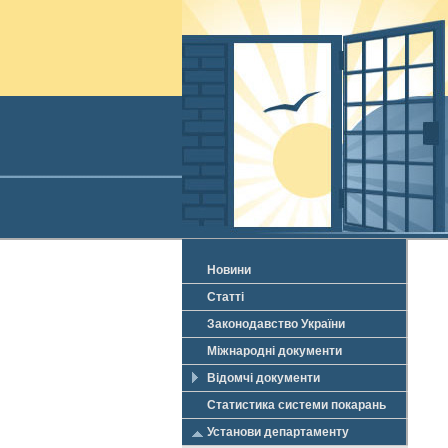
Новини
Статті
Законодавство України
Міжнародні документи
Відомчі документи
Статистика системи покарань
Установи департаменту