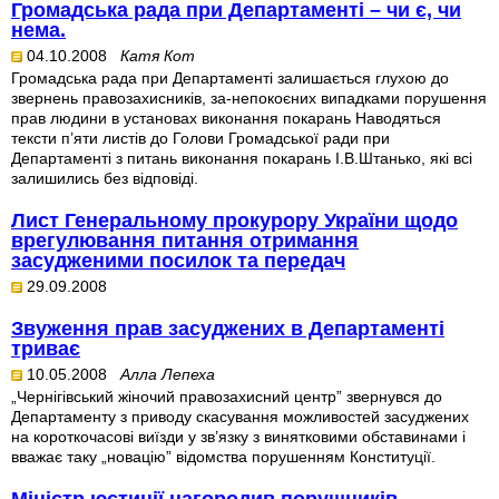
Громадська рада при Департаменті – чи є, чи
нема.
04.10.2008
Катя Кот
Громадська рада при Департаменті залишається глухою до
звернень правозахисників, за-непокоєних випадками порушення
прав людини в установах виконання покарань Наводяться
тексти п’яти листів до Голови Громадської ради при
Департаменті з питань виконання покарань І.В.Штанько, які всі
залишились без відповіді.
Лист Генеральному прокурору України щодо
врегулювання питання отримання
засудженими посилок та передач
29.09.2008
Звуження прав засуджених в Департаменті
триває
10.05.2008
Алла Лепеха
„Чернігівський жіночий правозахисний центр” звернувся до
Департаменту з приводу скасування можливостей засуджених
на короткочасові виїзди у зв’язку з винятковими обставинами і
вважає таку „новацію” відомства порушенням Конституції.