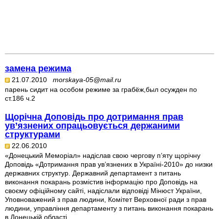
замена режима
21.07.2010
morskaya-05@mail.ru
парень сидит на особом режиме за грабёж,был осужден по
ст.186 ч.2
Щорічна Доповідь про дотримання прав
ув’язнених опрацьовується держаними
структурами
22.06.2010
«Донецький Меморіал» надіслав свою чергову п’яту щорічну
Доповідь «Дотримання прав ув’язнених в Україні-2010» до низки
державних структур. Державний департамент з питань
виконання покарань розмістив інформацію про Доповідь на
своєму офіційному сайті, надіслали відповіді Мінюст України,
Уповноважений з прав людини, Комітет Верховної ради з прав
людини, управління департаменту з питань виконання покарань
в Донецькій області