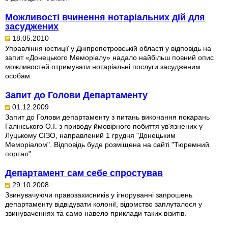
Можливості вчинення нотаріальних дій для
засуджених
18.05.2010
Управління юстиції у Дніпропетровській області у відповідь на
запит «Донецького Меморіалу» надало найбільш повний опис
можливостей отримувати нотаріальні послуги засудженим
особам.
Запит до Голови Департаменту
01.12.2009
Запит до Голови департаменту з питань виконання покарань
Галінського О.І. з приводу ймовірного побиття ув'язнених у
Луцькому СІЗО, направлений 1 грудня "Донецьким
Меморіалом". Відповідь буде розміщена на сайті "Тюремний
портал"
Департамент сам себе спростував
29.10.2008
Звинувачуючи правозахисників у ігноруванні запрошень
департаменту відвідувати колонії, відомство заплуталося у
звинуваченнях та само навело приклади таких візитів.