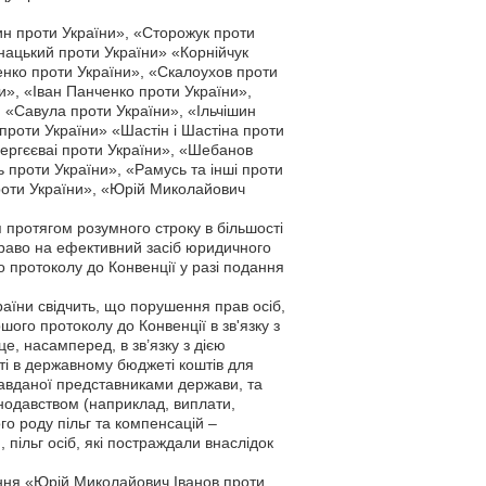
н проти України», «Сторожук проти
нацький проти України» «Корнійчук
енко проти України», «Скалоухов проти
и», «Іван Панченко проти України»,
. «Савула проти України», «Ільчішин
проти України» «Шастін і Шастіна проти
ергєєваі проти України», «Шебанов
 проти України», «Рамусь та інші проти
 проти України», «Юрій Миколайович
протягом розумного строку в більшості
Право на ефективний засіб юридичного
о протоколу до Конвенції у разі подання
раїни свідчить, що порушення прав осіб,
ого протоколу до Конвенції в зв'язку з
, насамперед, в зв’язку з дією
ті в державному бюджеті коштів для
завданої представниками держави, та
нодавством (наприклад, виплати,
ого роду пільг та компенсацій –
пільг осіб, які постраждали внаслідок
ення «Юрій Миколайович Іванов проти