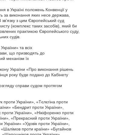
ня в Україні положень Конвенції у
сть за виконання яких несе держава,
В зв'язку з цим Європейський суд
сту (комплекс таких засобів), який би
новлених практикою Європейського суду,
них судів.
України» та всіх
ави, що призводять до
ий механізм їх
Закону України «Про виконання рішень
кінця року буде подано до Кабінету
розгляду справи судом протягом
к проти України», «Тєлєгіна проти
раїни» «Бендрит проти України»,
 проти України», «Нікіфоренко проти
аїни», «Прекрасний проти України»,
 України» «Удовік проти України»,
, «Шалімов проти країни» «Бугайнов
», «Шапошніков проти України»,