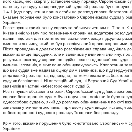
його касаційної скарги у встановленому порядку, Європейський с
на доступ до суду та справедливий судовий розгляд було поруше
1.4. Щодо порушення прана особи на розгляд справи безсторонні
Вказане порушення було констатовано Європейським судом у ріш
України».
Розглянувши кримінальну справу за обвинуваченням п. Т. та п. К.
Києва виніс ухвалу про повернення справи на додаткове розсліду
наявні підстави для притягнення зазначених вище підсудних разом
вчинення злочину, який не був розслідуваний правоохоронними о
Після проведення додаткового розслідування справа надійшла до 
вказаних вище підсудних, але й заявників у вчиненні злочину, про
результаті розгляду справи, що здійснювався одноособово суддею
вчиненні злочинів, в яких вони обвинувачувались. Клопотання заявни
що цей суддя вже надавав оцінку діям заявників, що підтверджує
додатковий розгляд, та, відповідно, не може вважатись безсторонн
суду як безпідставні. Ні апеляційний суд, ні Верховний Суд Україн
заявників в частині небезсторонності судді Б.
Розглянувши обставини справи, Європейський суд дійшов висновку
справи безстороннім судом було порушено, оскільки їх було засуд
одноособово суддею, який до розгляду обвинувачення по суті вже
заявників у вчиненні злочинів, і при цьому суди вищих інстанцій з
небезсторонності судового розгляду їх справи без розгляду.
Крім того, вказане порушення було констатовано Європейським с
України».