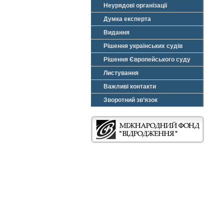
Неурядові організації
Думка експерта
Видання
Рішення українських судів
Рішення Європейського суду
Листування
Важливі контакти
Зворотний зв’язок