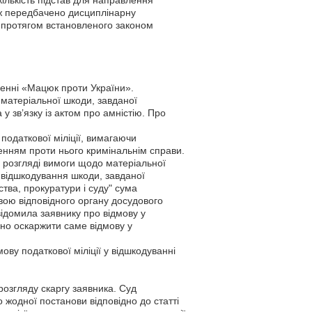
ількість підстав для направлення
кож передбачено дисциплінарну
и протягом встановленого законом
енні «Мацюк проти України».
і матеріальної шкоди, завданої
 зв’язку із актом про амністію. Про
 податкової міліції, вимагаючи
енням проти нього кримінальнім справи.
у розгляді вимоги щодо матеріальної
о відшкодування шкоди, завданої
тва, прокуратури і суду" сума
ою відповідного органу досудового
відомила заявнику про відмову у
дно оскаржити саме відмову у
ову податкової міліції у відшкодуванні
розгляду скаргу заявника. Суд
жодної постанови відповідно до статті