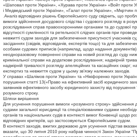
«Шаповал проти України», «Хурава проти України» «Войт проти Ук
і Медведський проти України», «Галат проти України», «Мкртчян п
.Аналіз відповідних рішень Європейського суду свідчить, що проб
вимоги здійснення досудового слідства і судового розгляду в роз
розслідування справ правоохоронними органами та до судової пра
відсутності сумлінності та ретельності слідчих органів при провед
невжитті судом заходів для забезпечення присутності учасників с
засіданнях (свідків, відповідачів, експертів тощо) та для забезп
особами судових приписів (наприклад, щодо надання документів)
неодноразовому поверненні справи на новий розгляд до суду нижч
кримінальної справи на додаткове розслідування; надмірній трив
надмірній тривалості розгляду апеляційних та касаційних скарг; н
експертиз та невжиття судом у цьому зв’язку належних заходів.
У справах «Шалімов проти України» та «Нікіфоренко проти Украї
порушення статті 13(«Право на ефективний засіб юридичного захист
заявників ефективного засобу юридичного захисту від порушення ї
розумного строку.
Шляхи вирішення
Для усунення порушення вимоги «розумного строку» здійснення до
судами загальної юрисдикції та спеціалізованими судами необхід
органів та національних судів в контексті вимог Конвенції щодо р
відповідних критеріїв, що застосовуються Європейським судом.
В контексті заходів, вжитих державою для усунення підстав вказ
вказати, що 30 липня 2010 року набрав чинності Закон України "Про