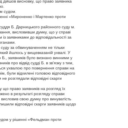
уд дійшов висновку, що право заявника
но.
м судом.
енні «Мироненко і Мартенко проти
 суддя Б. Дарницького районного суду м.
вання, висловивши думку, що у справі
 із заявниками до відповідальності за
рганами.
суду за обвинуваченням не тільки
 який йшлось у вищевказаній ухвалі. У
 Б., заявників було визнано винними у
ків про відвід судді Б. в зв'язку з тим,
ться ухвалою про повернення справи на
ім, були відхилені головою відповідного
и не розглядали відповідні скарги
 що право заявників на розгляд їх
жено в результаті розгляду справи
 висловив свою думку про винуватість
алишили відповідні скарги заявників щодо
удом у рішенні «Фельдман проти