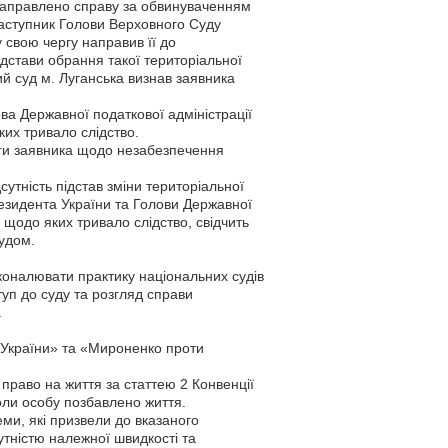
направлено справу за обвинуваченням
Заступник Голови Верховного Суду
 свою чергу направив її до
ідстави обрання такої територіальної
ий суд м. Луганська визнав заявника
ва Державної податкової адміністрації
их тривало слідство.
рги заявника щодо незабезпечення
утність підстав зміни територіальної
резидента України та Голови Державної
, щодо яких тривало слідство, свідчить
удом.
сконалювати практику національних судів
уп до суду та розгляд справи
.
 України» та «Мироненко проти
раво на життя за статтею 2 Конвенції
оли особу позбавлено життя.
еми, які призвели до вказаного
сутністю належної швидкості та