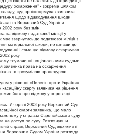
яд цієї скарги не належить до юрисдикції
цедуру оскарження" - зокрема шляхом
розгляду, суд проінформував заявника
 питання щодо відшкодування шкоди
бласті та Верховний Суд України
 2002 року без змін.
а на відмову податкової міліції у
має звернутись до податкової міліції з
ння матеріальної шкоди, не взявши до
кодуванні і саме цю відмову оскаржував
2002 року.
акому тлумаченні національними судами
ня заявника права на оскарження
 чіткою та зрозумілою процедурою.
дом у рішенні «Пелевін проти України».
у касаційну скаргу заявника на рішення
ідомив його про відмову у перегляді
сь. У червні 2003 року Верховний Суд
асаційної скарги заявника, що мало
важеному у справах Європейського суду
а на доступ по суду. Розглянувши
ьній справі, Верховний Суд відхилив її.
ння Верховним Судом України розгляду