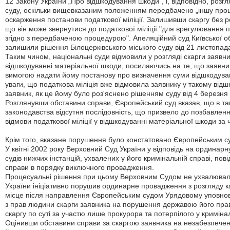
12 Закону України „Про відшкодування шкоди", і, відповідно, розгл
суду, оскільки вищевказаним положенням передбачено „іншу про
оскарження постанови податкової міліції. Залишивши скаргу без 
що він може звернутися до податкової міліції "для врегулювання
згідно з передбаченою процедурою". Апеляційний суд Київської о
залишили рішення Білоцерківського міського суду від 21 листопада
Таким чином, національні суди відмовили у розгляді скарги заявник
відшкодуванні матеріальної шкоди, посилаючись на те, що заявник 
вимогою надати йому постанову про визначення суми відшкодува
уваги, що податкова міліція вже відмовила заявнику у такому відш
заявник, як це йому було роз'яснено рішенням суду від 4 березня 
Розглянувши обставини справи, Європейський суд вказав, що в т
законодавства відсутня послідовність, що призвело до позбавлен
відмови податкової міліції у відшкодуванні матеріальної шкоди за
Крім того, вказане порушення було констатовано Європейським су
У квітні 2002 року Верховний Суд України у відповідь на ординарн
судів нижчих інстанцій, ухвалених у його кримінальній справі, пов
справи в порядку виключного провадження.
Процесуальні рішення при цьому Верховним Судом не ухвалювали
України ініціативно порушив ординарне провадження з розгляду к
місце після направлення Європейським судом Урядовому уповно
з прав людини скарги заявника на порушення державою його прав
скаргу по суті за участю лише прокурора та потерпілого у кримінал
Оцінивши обставини справи за скаргою заявника на незабезпече