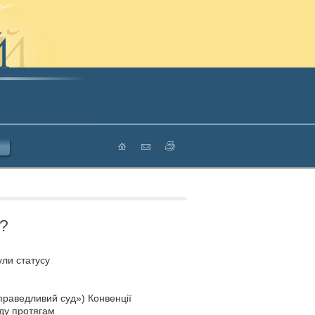
і?
ули статусу
праведливий суд») Конвенції
ду протягам