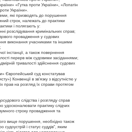
раїни» «Гутка проти України», «Лопатін
роти України».
леми, які призводять до порушення
умний строк, належать до практики
ктики і полягають у:
енні розслідування кримінальних справ;
удового провадження у судових
ечення виконання учасниками та іншими
;
ої інстанції, а також повернення
алості перерв між судовими засіданнями;
адмірній тривалості здійснення судових
ни» Європейський суд констатував
у») Конвенції в зв'язку з відсутністю у
х прав на розгляд їх справи протягом
судового слідства і розгляду справ
но удосконалювати практику слідчих
озумного строку провадження та
аного вище порушення, необхідно також
 судоустрій і статус суддів", яким