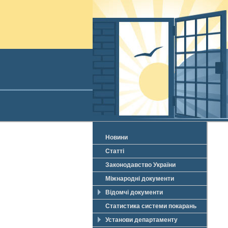
Новини
Статті
Законодавство України
Міжнародні документи
Відомчі документи
Статистика системи покарань
Установи департаменту