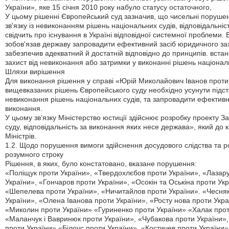
України», яке 15 січня 2010 року набуло статусу остаточного,
У цьому рішенні Європейський суд зазначив, що чисельні порушен
зв'язку із невиконанням рішень національних судів, відповідальні
свідчить про існування в Україні відповідної системної проблеми. 
зобов'язав державу запровадити ефективний засіб юридичного захи
забезпечив адекватний й достатній відповідно до принципів. вста
захист від невиконання або затримки у виконанні рішень національ
Шляхи вирішення
Для виконання рішення у справі «Юрій Миколайович Іванов проти 
вищевказаних рішень Європейського суду необхідно усунути підст
невиконання рішень національних судів, та запровадити ефективн
виконання.
У цьому зв’язку Міністерство юстиції здійснює розробку проекту 
суду, відповідальність за виконання яких несе держава», який до 
Міністрів.
1.2. Щодо порушення вимоги здійснення досудового слідства та 
розумного строку
Рішення, в яких, було констатовано, вказане порушення:
«Поліщук проти України», «Твердохлєбов проти України», «Лазару
України», «Гончаров проти України», «Осокін та Оськіна проти Ук
«Шепелева проти України», «Ничитайлов проти України». «Чесняк
України», «Олена Іванова проти України», «Росту нова проти Укр
«Миколин проти України» «Гуриненко проти України» «Халак проти
«Маланчук і Вавринюк проти України», «Чубакова проти України»
проти України» «Білоус проти України», «Костичев проти України