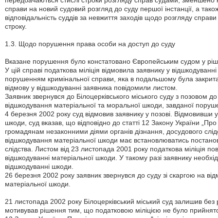
передбачаються стислі строки розгляду справ судами, зменшено к
справи на новий судовий розгляд до суду першої інстанції, а та
відповідальність суддів за невжиття заходів щодо розгляду справ
строку.
1.3. Щодо порушення права особи на доступ до суду
Вказане порушення було констатовано Європейським судом у ріш
У цій справі податкова міліція відмовила заявнику у відшкодуванн
порушенням кримінальної справи, яка в подальшому була закрита у
відмову у відшкодуванні заявника повідомили листом.
Заявник звернувся до Білоцерківського міського суду з позовом до
відшкодування матеріальної та моральної шкоди, завданої поруш
4 березня 2002 року суд відмовив заявнику у позові. Відмовивши 
шкоди, суд вказав, що відповідно до статті 12 Закону України „Пр
громадянам незаконними діями органів дізнання, досудового слідс
відшкодування матеріальної шкоди має встановлюватись постанов
слідства. Листом від 23 листопада 2001 року податкова міліція по
відшкодуванні матеріальної шкоди. У такому разі заявнику необхі
відшкодуванні шкоди.
26 березня 2002 року заявник звернувся до суду зі скаргою на відм
матеріальної шкоди.
21 листопада 2002 року Білоцерківський міський суд залишив без 
мотивував рішення тим, що податковою міліцією не було прийнято 