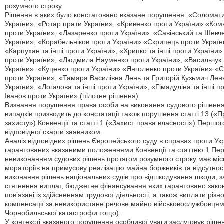
розумного строку
Рішення в яких було констатовано вказане порушення: «Соломати
України», «Ротар прати України», «Кривенко проти України» «Ком
проти України», «Лазаренко проти України». «Савінський та Шевч
України», «Корабельніков проти України» «Скрипець проти Україн
«Карпухан та інші проти України», «Хрипко та інші проти України»
проти України», «Людмила Науменко проти України», «Васильчук 
України». «Куценко проти України» «Янголенко проти України» «С
проти України», «Тамара Василівна Лень та Григорій Кузьмич Лень
України», «Логачова та інші проти України», «Гімадуліна та інші
Іванов проти України» (пілотне рішення).
Визнання порушення права особи на виконання судового рішення 
випадків призводить до констатації також порушення статті 13 («
захисту») Конвенції та статті 1 («Захист права власності») Першог
відповідної скарги заявником.
Аналіз відповідних рішень Європейського суду в справах проти Ук
гарантованих вказаними положеннями Конвенції та статтею 1 Перш
невиконанням судових рішень протягом розумного строку має місце
мораторіїв на примусову реалізацію майна боржників та відсутнос
виконання рішень національних судів про відшкодування шкоди, 
стягнення виплат, бюджетне фінансування яких гарантовано зако
пов’язані із здійсненням трудової діяльності, а також виплати різн
компенсації за невикористане речове майно військовослужбовцям, 
Чорнобильської катастрофи тощо).
У контексті вказаного порушення особливої уваги заслуговує ріш