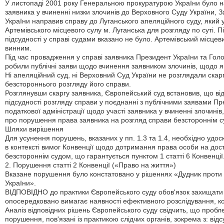
У листопаді 2001 року Генеральною прокуратурою України було 
заявника у вчиненні низки злочинів до Верховного Суду України, 
України направив справу до Луганського апеляційного суду, який у
Артемівського місцевого сулу м. Луганська для розгляду по суті. П
підсудності у справі судами вказано не було. Артемівський місцев
винним.
Під час провадження у справі заявника Президент України та Голо
робили публічні заяви щодо вчинення заявником злочинів, щодо як
Ні апеляційний суд, ні Верховний Суд України не розглядали ска
безстороннього розгляду його справи.
Розглянувши скаргу заявника, Європейський суд встановив, що відс
підсудності розгляду справи у поєднанні з публічними заявами П
податкової адміністрації щодо участі заявника у вчиненні злочинів
про порушення права заявника на розгляд справи безстороннім с
Шляхи вирішення
Для усунення порушень, вказаних у пп. 1.3 та 1.4, необхідно удо
в контексті вимог Конвенції щодо дотримання права особи на дост
безстороннім судом, що гарантується пунктом 1 статті 6 Конвенції
2. Порушення статті 2 Конвенції («Право на життя»)
Вказане порушення було констатовано у рішеннях «Дудник проти
України».
ВІДПОВІДНО до практики Європейського суду обов'язок захищати п
опосередковано вимагає наявності ефективного розслідування, к
Аналіз відповідних рішень Європейського суду свідчить, що пробл
порушення, пов'язані із практикою слідчих органів, зокрема з: від