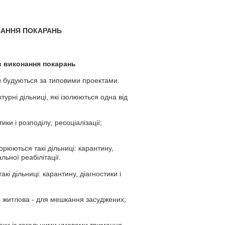
ОНАННЯ ПОКАРАНЬ
в виконання покарань
ми будуються за типовими проектами.
урні дільниці, які ізолюються одна від
ики і розподілу; ресоціалізації;
орюються такі дільниці: карантину,
льної реабілітації.
і дільниці: карантину, діагностики і
и: житлова - для мешкання засуджених;