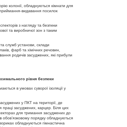
рію колонії, обладнуються кімнати для
я приймання-видавання посилок
спекторів з нагляду та безпеки
вої та виробничої зон з таким
 та служб установи, склади
аків, фарб та хімічних речовин,
вання родичів засуджених, які прибули
ксимального рівня безпеки
аються в умовах суворої ізоляції у
асуджених у ПКТ на території, де
 праці засуджених, карцер. Біля цих
секторах для тримання засуджених до
в в обов’язковому порядку обладнуються
двориках обладнуються гімнастична