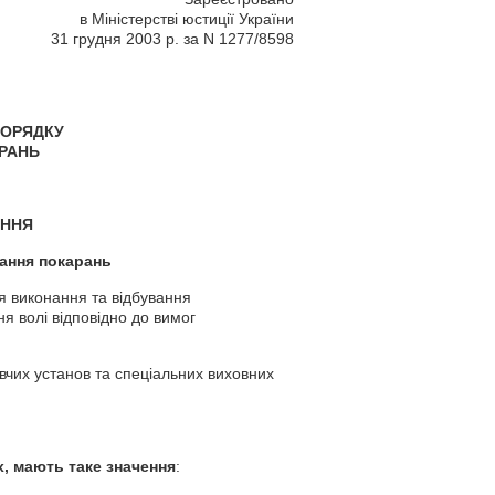
в Міністерстві юстиції України
31 грудня 2003 р. за N 1277/8598
ПОРЯДКУ
РАНЬ
ЕННЯ
ання покарань
я виконання та відбування
я волі відповідно до вимог
вчих установ та спеціальних виховних
, мають таке значення
: