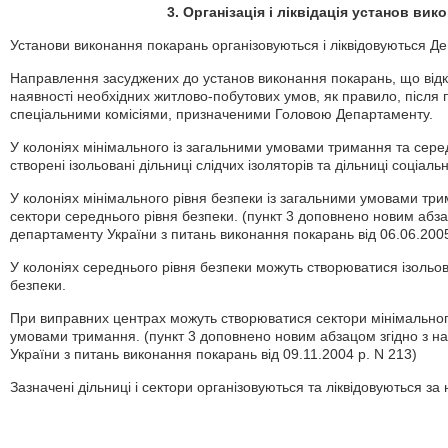
3. Організація і ліквідація установ ви
Установи виконання покарань організовуються і ліквідовуються Д
Направлення засуджених до установ виконання покарань, що відкр
наявності необхідних житлово-побутових умов, як правило, після п
спеціальними комісіями, призначеними Головою Департаменту.
У колоніях мінімального із загальними умовами тримання та серед
створені ізольовані дільниці слідчих ізоляторів та дільниці соціальн
У колоніях мінімального рівня безпеки із загальними умовами тр
сектори середнього рівня безпеки. (пункт 3 доповнено новим абз
департаменту України з питань виконання покарань від 06.06.2005
У колоніях середнього рівня безпеки можуть створюватися ізольо
безпеки.
При виправних центрах можуть створюватися сектори мінімальног
умовами тримання. (пункт 3 доповнено новим абзацом згідно з 
України з питань виконання покарань від 09.11.2004 р. N 213)
Зазначені дільниці і сектори організовуються та ліквідовуються з