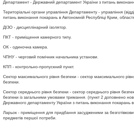
Департамент - Державний департамент України з питань виконан
Територіальні органи управління Департаменту - управління (від
питань виконання покарань в Автономній Республіці Крим, областях,
ДІЗО - дисциплінарний ізолятор.
ПКТ - приміщення камерного типу.
ОК - одиночна камера.
ЧПНУ - черговий помічник начальника установи.
КПП - контрольно-пропускний пункт.
Сектор максимального рівня безпеки - сектор максимального рівня
безпеки.
Сектор середнього рівня безпеки - сектор середнього рівня безпек
безпеки із загальними умовами тримання. (пункт 2 доповнено нов
Державного департаменту України з питань виконання покарань ві
Ларьок - приміщення для придбання засудженими за безготівкови
предметів першої потреби.