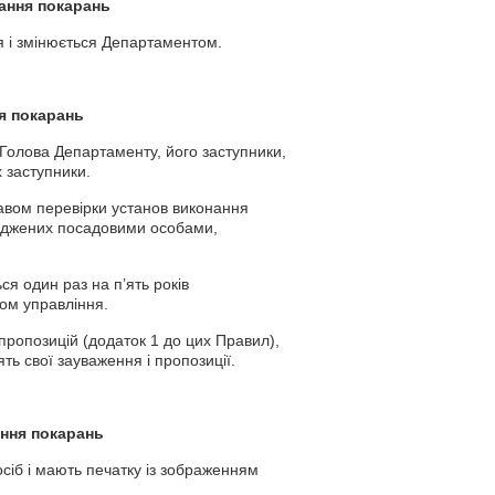
ання покарань
 і змінюється Департаментом.
ня покарань
Голова Департаменту, його заступники,
 заступники.
авом перевірки установ виконання
ерджених посадовими особами,
я один раз на п’ять років
ом управління.
пропозицій (додаток 1 до цих Правил),
сять свої зауваження і пропозиції.
ання
покарань
іб і мають печатку із зображенням