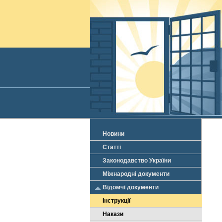
Новини
Статті
Законодавство України
Міжнародні документи
Відомчі документи
Інструкції
Накази