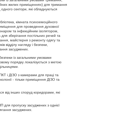
зпеки із загальними умовами тримання,
чайних жилих приміщеннях) для тримання
д одного сектори, які обладнуються
ібліотека, кімната психоемоційного
риміщення для проведення духовної
іонаром та інфекційним ізолятором,
для зберігання постільних речей та
ання, майстерня з ремонту одягу та
ків відділу нагляду і безпеки,
мання засуджених.
 безпеки із загальними умовами
ковому порядку локалізується з метою
дільницями.
 ПКТ і ДІЗО з камерами для праці та
колонії - тільки приміщення ДІЗО та
ся від інших споруд коридорами, які
 для пропуску засуджених з однієї
дягання засуджених.