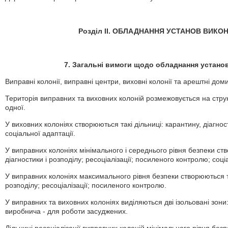
Розділ II. ОБЛАДНАННЯ УСТАНОВ ВИК
7. Загальні вимоги щодо обладнання устано
Виправні колонії, виправні центри, виховні колонії та арештні до
Територія виправних та виховних колоній розмежовується на структ
одної.
У виховних колоніях створюються такі дільниці: карантину, діагност
соціальної адаптації.
У виправних колоніях мінімального і середнього рівня безпеки ств
діагностики і розподілу; ресоціалізації; посиленого контролю; соціа
У виправних колоніях максимального рівня безпеки створюються так
розподілу; ресоціалізації; посиленого контролю.
У виправних та виховних колоніях виділяються дві ізольовані зон
виробнича - для роботи засуджених.