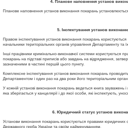
4. Планове наповнення установ викон
Планове наповнення установ виконання покарань установлюється
5. Інспектування установ виконан
Правом інспектування установ виконання покарань користуються 
начальники територіальних органів управління Департаменту та їх
Інші працівники кримінально-виконавчої системи користуються пр
покарань на підставі приписів або завдань на відрядження, затв
зазначеними в частині першій цього пункту.
Комплексне інспектування установ виконання покарань проводитьс
Департаментом і один раз на два роки його територіальним орган
У кожній установі виконання покарань ведеться книга зауважень і 
яка зберігається у канцелярії і до якої особи, які інспектують, уно
6. Юридичний статус установ викон
Установи виконання покарань користуються правами юридичних ос
Державного герба України та своїм найменуванням.