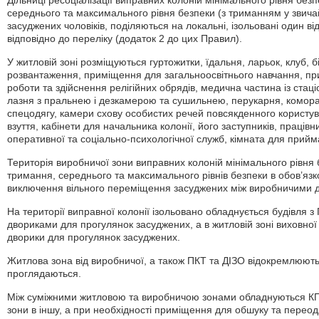
Дільниці ресоціалізації виправних колоній мінімального рівня бе
середнього та максимального рівня безпеки (з триманням у зви
засуджених чоловіків, поділяються на локальні, ізольовані один ві
відповідно до переліку (додаток 2 до цих Правил).
У житловій зоні розміщуються гуртожитки, їдальня, ларьок, клуб, б
розвантаження, приміщення для загальноосвітнього навчання, п
роботи та здійснення релігійних обрядів, медична частина із стац
лазня з пральнею і дезкамерою та сушильнею, перукарня, комора 
спецодягу, камери схову особистих речей повсякденного користув
взуття, кабінети для начальника колонії, його заступників, працівни
оперативної та соціально-психологічної служб, кімната для прий
Територія виробничої зони виправних колоній мінімального рівня
тримання, середнього та максимального рівнів безпеки в обов’яз
виключення вільного переміщення засуджених між виробничими 
На території виправної колонії ізольовано обладнується будівля з
двориками для прогулянок засуджених, а в житловій зоні виховної 
дворики для прогулянок засуджених.
Житлова зона від виробничої, а також ПКТ та ДІЗО відокремлюють
проглядаються.
Між суміжними житловою та виробничою зонами обладнуються КПП
зони в іншу, а при необхідності приміщення для обшуку та перео