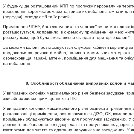
У будинку, де розташований КПП по пропуску персоналу на терито
проведення короткострокових та тривалих побачень, кімнати дл
(передач), огляду осіб та їх речей.
Приміщення ЧПНУ, його заступника та чергової зміни молодших ін
розташовується, як правило, в окремому приміщенні на межі житло
розрахунком, щоб була змога вільно оглядати територію колонії.
За межами колонії розташовуються службові кабінети керівництва
продовольства, речового майна, паливно-мастильних матеріалів, л
овочесховища, гаражі, аптеки, приміщення для мешкання та очіку
на побачення.
8. Особливості обладнання виправних колоній ма
У виправних колоніях максимального рівня безпеки засуджені трим
звичайних жилих приміщеннях та ПКТ.
У виправних колоніях максимального рівня безпеки з триманням з
розташовані ці приміщення, розташовуються ДІЗО, ОК, камери для
приміщень обладнуються дворики для прогулянки засуджених. У 
довічного позбавлення волі двері лазні та прогулянкових дворикі
кватирками для зняття та одягання наручників на засуджених. У 