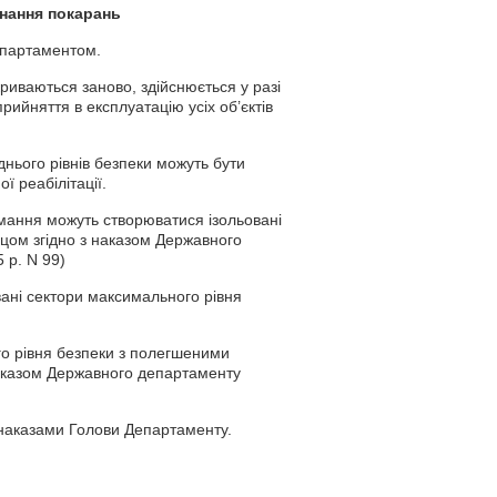
конання покарань
епартаментом.
иваються заново, здійснюється у разі
рийняття в експлуатацію усіх об’єктів
нього рівнів безпеки можуть бути
ої реабілітації.
имання можуть створюватися ізольовані
ацом згідно з наказом Державного
 р. N 99)
вані сектори максимального рівня
о рівня безпеки з полегшеними
наказом Державного департаменту
а наказами Голови Департаменту.