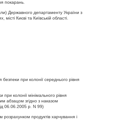
ня покарань.
діли) Державного департаменту України з
 місті Києві та Київській області.
 безпеки при колонії середнього рівня
и при колонії мінімального рівня
им абзацом згідно з наказом
д 06.06.2005 р. N 99)
м розрахунком продуктів харчування і