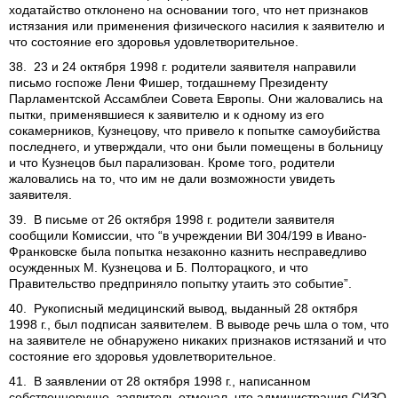
ходатайство отклонено на основании того, что нет признаков
истязания или применения физического насилия к заявителю и
что состояние его здоровья удовлетворительное.
38. 23 и 24 октября 1998 г. родители заявителя направили
письмо госпоже Лени Фишер, тогдашнему Президенту
Парламентской Ассамблеи Совета Европы. Они жаловались на
пытки, применявшиеся к заявителю и к одному из его
сокамерников, Кузнецову, что привело к попытке самоубийства
последнего, и утверждали, что они были помещены в больницу
и что Кузнецов был парализован. Кроме того, родители
жаловались на то, что им не дали возможности увидеть
заявителя.
39. В письме от 26 октября 1998 г. родители заявителя
сообщили Комиссии, что “в учреждении ВИ 304/199 в Ивано-
Франковске была попытка незаконно казнить несправедливо
осужденных М. Кузнецова и Б. Полторацкого, и что
Правительство предприняло попытку утаить это событие”.
40. Рукописный медицинский вывод, выданный 28 октября
1998 г., был подписан заявителем. В выводе речь шла о том, что
на заявителе не обнаружено никаких признаков истязаний и что
состояние его здоровья удовлетворительное.
41. В заявлении от 28 октября 1998 г., написанном
собственноручно, заявитель отмечал, что администрация СИЗО