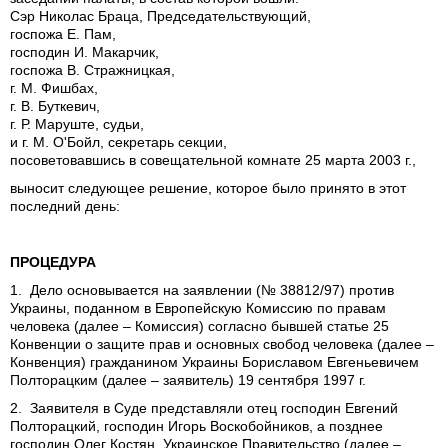
Сэр Николас Браца, Председательствующий,
госпожа Е. Пам,
господин И. Макарчик,
госпожа В. Стражницкая,
г. М. Фишбах,
г. В. Буткевич,
г. Р. Маруште, судьи,
и г. М. О'Бойл, секретарь секции,
посоветовавшись в совещательной комнате 25 марта 2003 г.,
выносит следующее решение, которое было принято в этот
последний день:
ПРОЦЕДУРА
1. Дело основывается на заявлении (№ 38812/97) против
Украины, поданном в Европейскую Комиссию по правам
человека (далее – Комиссия) согласно бывшей статье 25
Конвенции о защите прав и основных свобод человека (далее –
Конвенция) гражданином Украины Бориславом Евгеньевичем
Полторацким (далее – заявитель) 19 сентября 1997 г.
2. Заявителя в Суде представляли отец господин Евгений
Полторацкий, господин Игорь Воскобойников, а позднее
господин Олег Костян. Украинское Правительство (далее –