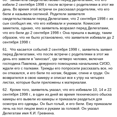
избили 2 сентября 1998 г. после встречи с родителями в этот же
день. Во время этой встречи он рассказал родителям, что его
били и называли скотиной. Родители заявителя
свидетельствовали перед Делегатами, что 2 сентября 1998 г. их
сын сообщил им, что его избивали и унижали. Комиссия
заметила, однако, что заявитель возразил перед Делегатами,
что его били до 2 сентября 1998 г. Она пришла к выводу, таким
образом, что не было установлено, что заявителя избивали до 2
сентября 1998 г.
61. Что касается событий 2 сентября 1998 г., заявитель заявил
перед Делегатами, что после встречи с родителями в этот же
день его завели в “кинозал”, где четверо человек, включая
господина Павлюка, дежурного помощника начальника СИЗО,
ждали его с палками. Трижды его попросили рассказать все, но
он отказался, и его били по ногам, бедрам, спине и груди. Он
возвратился в свою камеру и описал все к утру на четырех
листах, которые были приложены к материалам.
62. Кроме того, заявитель указал, что его избивали 10, 14 и 22
сентября 1998 г., в один из дней во время технического обыска
камеры его вывели из камеры и приказали раздеться для
осмотра его одежды. Он был голый, и его били. Ему приказали
лечь на пол лицом вниз и руками за головой. Он указал
Делегатам имя К.И. Гревнина.