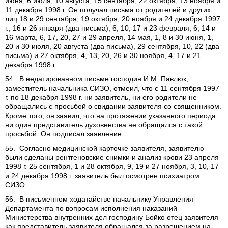
июня, 6 июля, 10 августа, 15 сентября, 22 октября, 13 ноября и
11 декабря 1998 г. Он получал письма от родителей и других
лиц 18 и 29 сентября, 19 октября, 20 ноября и 24 декабря 1997
г., 16 и 26 января (два письма), 6, 10, 17 и 23 февраля, 6, 14 и
16 марта, 6, 17, 20, 27 и 29 апреля, 14 мая, 1, 8 и 30 июня, 1,
20 и 30 июля, 20 августа (два письма), 29 сентября, 10, 22 (два
письма) и 27 октября, 4, 13, 20, 26 и 30 ноября, 4, 17 и 21
декабря 1998 г.
54. В недатированном письме господин И.М. Павлюк,
заместитель начальника СИЗО, отмеил, что с 11 сентября 1997
г. по 18 декабря 1998 г. ни заявитель, ни его родители не
обращались с просьбой о свидании заявителя со священником.
Кроме того, он заявил, что на протяжении указанного периода
ни один представитель духовенства не обращался с такой
просьбой. Он подписал заявление.
55. Согласно медицинской карточке заявителя, заявителю
были сделаны рентгеновские снимки и анализ крови 23 апреля
1998 г. 25 сентября, 1 и 28 октября, 9, 19 и 27 ноября, 3, 10, 17
и 24 декабря 1998 г. заявитель был осмотрен психиатром
СИЗО.
56. В письменном ходатайстве начальнику Управления
Департамента по вопросам исполнения наказаний
Министерства внутренних дел господину Бойко отец заявителя
как представитель заявителя обращался за разрешением на