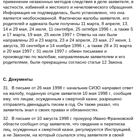
применении незаконных методов следствия в деле заявителя, в
частности, избиений и жестокого и нечеловеческого обращения.
Информация не подтвердилась, было установлено, что она
является необоснованной. Фактически жалобы заявителя, его
родителей и адвоката были получены 11 марта, 8 апреля, 13,
14 и 29 мая, 24 июля, 11 сентября, 25 октября 1996 г., а также 5
и 17 марта, 19 мая, 25 июля 1997 г. Ответы на них были
направлены 20 и 23 марта, 23 и 24 апреля, 23 мая, 27 июня, 1
августа, 30 сентября и 14 ноября 1996 г., а также 28 и 31 марта
и 20 мая 1997 г. 31 июля 1997 г. обмен письмами и
производство по жалобам, направляемым заявителем и его
родителями, были прекращены согласно статье 12 Закона.
С. Документы
31. В письме от 26 мая 1998 г. начальник СИЗО направил ответ
на жалобу, поданную отцом заявителя 10 мая 1998 г., сообщив
ему, что лицам, осужденным к смертной казни, разрешено
отправлять двенадцать писем в год. Он также указал, что
заявитель знал о своих правах и обязанностях.
32. В письме от 10 августа 1998 г. прокурор Ивано-Франковской
области сообщил отцу заявителя, что свидание и переписка
лиц, осужденных к смертной казни, регулируются Инструкцией,
а не Законом, на который ссылался отец заявителя в своей