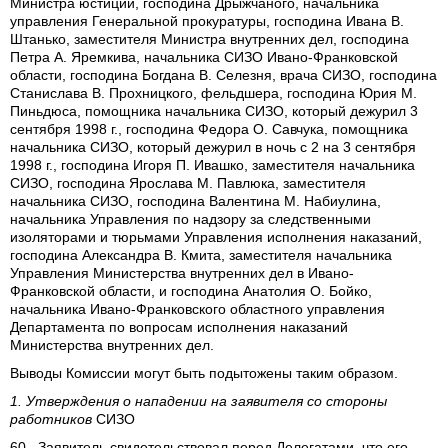
Министра юстиции, господина Дрыжчаного, начальника
управления Генеральной прокуратуры, господина Ивана В.
Штанько, заместителя Министра внутренних дел, господина
Петра А. Яремкива, начальника СИЗО Ивано-Франковской
области, господина Богдана В. Селезня, врача СИЗО, господина
Станислава В. Прохницкого, фельдшера, господина Юрия М.
Пиньдюса, помощника начальника СИЗО, который дежурил 3
сентября 1998 г., господина Федора О. Савчука, помощника
начальника СИЗО, который дежурил в ночь с 2 на 3 сентября
1998 г., господина Игоря П. Ивашко, заместителя начальника
СИЗО, господина Ярослава М. Павлюка, заместителя
начальника СИЗО, господина Валентина М. Набиулина,
начальника Управления по надзору за следственными
изоляторами и тюрьмами Управления исполнения наказаний,
господина Александра В. Кмита, заместителя начальника
Управления Министерства внутренних дел в Ивано-
Франковской области, и господина Анатолия О. Бойко,
начальника Ивано-Франковского областного управления
Департамента по вопросам исполнения наказаний
Министерства внутренних дел.
Выводы Комиссии могут быть подытожены таким образом.
1. Утверждения о нападении на заявителя со стороны
работников
СИЗО
60. Заявитель свидетельствовал перед Делегатами, что его