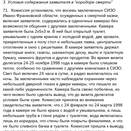
3. Условия содержания заявителя в “коридоре смерти”
71. Комиссия установила, что восемь заключенных СИЗО
Ивано-Франковской области, осужденных к смертной казни,
включая заявителя, содержались в одиночных камерах без
возможности общения с другими заключенными. Камера
заявителя была 2х5х3 м. В ней был открытый туалет,
умывальник с одним краном с холодной водой, две кровати,
прикрепленные к полу стол и небольшая лавка, центральное
отопление и окно с решетками. В камере заявитель держал
некоторые книги, газеты, шахматную доску, мыло и туалетную
бумагу, немного фруктов и других продуктов. Во время визита
делегатов 24-25 ноября 1998 года в камере было слишком
тепло, особенно по сравнению с другими комнатами в СИЗО.
Свет был включен 24 часа в сутки, а радио выключалось на
ночь. За заключенными часто наблюдали охранники через
небольшой дверной глазок в двери камеры, что лишало их
какой-либо уединенности. Камера была свежо побелена, из
чего можно было сделать вывод, что до визита делегатов
условия были хуже. Комиссия приняла во внимание
свидетельства заявителя, что с 24 февраля по 24 марта 1998
года в камере не было крана с водой и умывальника, а лишь
небольшая труба в стене рядом с туалетом, вода включалась
лишь из коридора, что стены были покрыты фекалиями, и что
не было сливного бачка в туалете. Комиссия пришла к выводу,