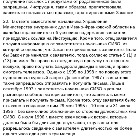
получение посылок с продуктами от родственников были
запрещены. Инструкция, таким образом, препятствовала
заявителю пользоваться правами, гарантированными Законом.
20. В ответе заместителя начальника Управления
Министерства внутренних дел в Ивано-Франковской области на
жалобы отца заявителя об условиях содержания заявителя
приводилась ссылка на Инструкцию. Кроме того, отец заявителя
получил информацию от заместителя начальника СИЗО, из
которой следовало, что Закон не применялся к заявителю. Если
бы Закон применялся к заявителю, тогда согласно статье 9 (1) и
(13) он имел бы право на ежедневную прогулку на открытом
воздухе, право получать бандероли дважды в месяц и право
смотреть телевизор. Однако с 1995 по 1998 г. по поводу этого
существовал суровый запрет. До сентября 1997 г. заявителю
также запрещалось отправлять и получать письма. Лишь в
сентябре 1997 г. заместитель начальника СИЗО в устном
разговоре сообщил матери заявителя, что заявитель может
присылать и получать письма. Кроме того, отцу заявителя было
отказано в свидании с ним 29 мая 1995 г., 10 июня и 31 июля
1996 г. без каких-либо объяснений со стороны должностных лиц
СИЗО. С июля 1996 г. вместо ежемесячных встреч, которые
должны были бы длиться до двух часов, отцу заявителя
разрешалось свидание с заявителем длительностью не более
одного часа один раз в три месяца.