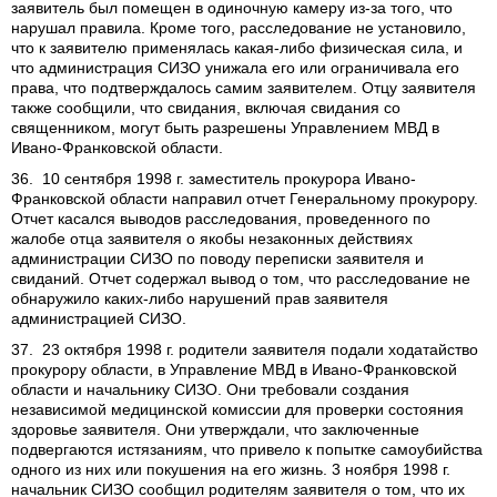
заявитель был помещен в одиночную камеру из-за того, что
нарушал правила. Кроме того, расследование не установило,
что к заявителю применялась какая-либо физическая сила, и
что администрация СИЗО унижала его или ограничивала его
права, что подтверждалось самим заявителем. Отцу заявителя
также сообщили, что свидания, включая свидания со
священником, могут быть разрешены Управлением МВД в
Ивано-Франковской области.
36. 10 сентября 1998 г. заместитель прокурора Ивано-
Франковской области направил отчет Генеральному прокурору.
Отчет касался выводов расследования, проведенного по
жалобе отца заявителя о якобы незаконных действиях
администрации СИЗО по поводу переписки заявителя и
свиданий. Отчет содержал вывод о том, что расследование не
обнаружило каких-либо нарушений прав заявителя
администрацией СИЗО.
37. 23 октября 1998 г. родители заявителя подали ходатайство
прокурору области, в Управление МВД в Ивано-Франковской
области и начальнику СИЗО. Они требовали создания
независимой медицинской комиссии для проверки состояния
здоровье заявителя. Они утверждали, что заключенные
подвергаются истязаниям, что привело к попытке самоубийства
одного из них или покушения на его жизнь. 3 ноября 1998 г.
начальник СИЗО сообщил родителям заявителя о том, что их