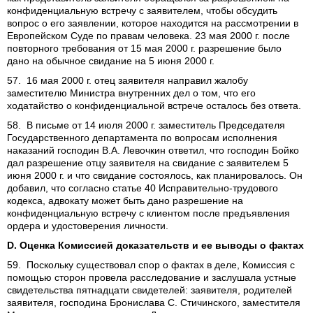
конфиденциальную встречу с заявителем, чтобы обсудить
вопрос о его заявлении, которое находится на рассмотрении в
Европейском Суде по правам человека. 23 мая 2000 г. после
повторного требования от 15 мая 2000 г. разрешение было
дано на обычное свидание на 5 июня 2000 г.
57. 16 мая 2000 г. отец заявителя направил жалобу
заместителю Министра внутренних дел о том, что его
ходатайство о конфиденциальной встрече осталось без ответа.
58. В письме от 14 июля 2000 г. заместитель Председателя
Государственного департамента по вопросам исполнения
наказаний господин В.А. Левочкин ответил, что господин Бойко
дал разрешение отцу заявителя на свидание с заявителем 5
июня 2000 г. и что свидание состоялось, как планировалось. Он
добавил, что согласно статье 40 Исправительно-трудового
кодекса, адвокату может быть дано разрешение на
конфиденциальную встречу с клиентом после предъявления
ордера и удостоверения личности.
D. Оценка Комиссией доказательств и ее выводы о фактах
59. Поскольку существовал спор о фактах в деле, Комиссия с
помощью сторон провела расследование и заслушала устные
свидетельства пятнадцати свидетелей: заявителя, родителей
заявителя, господина Бронислава С. Стичинского, заместителя