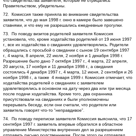
что свидетельства заявителя, которые не отрицались
Правительством, убедительны.
72. Комиссия также приняла во внимание свидетельства
заявителя, что до мая 1998 г. окно в камере было завешено
ставнями, и что ему не разрешались ежедневные прогулки.
73. По поводу визитов родителей заявителя Комиссия
установила, что, кроме ходатайства родителей от 19 июня 1997
г., все их ходатайства о свиданиях удовлетворялись. Родители
обращались с просьбой о свидании с сыном 19 сентября 1997
г., 4 марта, 8 апреля, 22 июля, 2 ноября и 1 декабря 1998 г.
Разрешение было дано 7 октября 1997 г., 4 марта, 22 апреля,
20 августа, 17 ноября и 11 декабря 1998 г., а свидания
состоялись 4 декабря 1997 г., 4 марта, 12 июня, 2 сентября и 26
ноября 1998 г., а также 4 января 1999 г. Комиссия отмечает, что
ходатайства родителей о свиданиях с заявителем
удовлетворялись в основном на дату через два или три месяца
после подачи ходатайства. Кроме того, два охранника
присутствовали на свиданиях и были уполномочены
перерывать беседу, если они считали, что родители или
заявитель говорят что-то “неправдивое”.
74. По поводу переписки заявителя Комиссия выяснила, что 17
сентября 1997 г. заявитель впервые обратился в областное
управление Министерства внутренних дел за разрешением
отправить письмо родственникам. После этого он отправлял