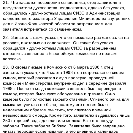
21. Что касается посещения священника, отец заявителя и
представители духовенства неоднократно, однако без успеха,
обращались к должностным лицам СИЗО и Администрации
следственного изолятора Управления Министерства внутренних
дел в Ивано-Франковской области за разрешением для
заявителя встречаться со священником.
22. Заявитель также указал, что он несколько раз жаловался на
условия, в которых он содержался. Он также без успеха
обращался к должностным лицам СИЗО за разрешением
отправить заявление в Европейскую комиссию по правам
человека.
23. В своем письме в Комиссию от 6 марта 1998 г. отец
заявителя указал, что 4 марта 1998 г. он встречался со своим
сыном, который рассказал ему о проверке, проведенной
комиссией Министерства внутренних дел в середине февраля
1998 г. После отъезда комиссии заявитель был переведен в
камеру, которая была хуже оборудована и грязная. Окно
камеры было полностью закрыто ставнями. Сливного бачка для
смывания унитаза не было, поэтому его нельзя было
надлежащим образом очистить, что служило причиной
невыносимого смрада. Кроме того, заявителю выдавалось лишь
250 г горячей воды для чая или молока. Всю его посуду
забрали. Также забрали Библию. Заявителю было запрещено
читать периодические издания, а его дневник и календарь