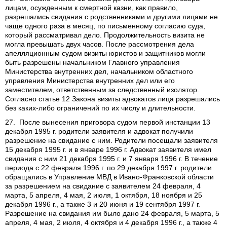
лицам, осужденным к смертной казни, как правило,
разрешались свидания с родственниками и другими лицами не
чаще одного раза в месяц, по письменному согласию суда,
который рассматривал дело. Продолжительность визита не
могла превышать двух часов. После рассмотрения дела
апелляционным судом визиты юристов и защитников могли
быть разрешены начальником Главного управления
Министерства внутренних дел, начальником областного
управления Министерства внутренних дел или его
заместителем, ответственным за следственный изолятор.
Согласно статье 12 Закона визиты адвокатов лица разрешались
без каких-либо ограничений по их числу и длительности.
27. После вынесения приговора судом первой инстанции 13
декабря 1995 г. родители заявителя и адвокат получили
разрешение на свидание с ним. Родители посещали заявителя
15 декабря 1995 г. и в январе 1996 г. Адвокат заявителя имел
свидания с ним 21 декабря 1995 г. и 7 января 1996 г. В течение
периода с 22 февраля 1996 г. по 29 декабря 1997 г. родители
обращались в Управление МВД в Ивано-Франковской области
за разрешением на свидание с заявителем 24 февраля, 4
марта, 5 апреля, 4 мая, 2 июля, 1 октября, 18 ноября и 25
декабря 1996 г., а также 3 и 20 июня и 19 сентября 1997 г.
Разрешение на свидания им было дано 24 февраля, 5 марта, 5
апреля, 4 мая, 2 июля, 4 октября и 4 декабря 1996 г., а также 4