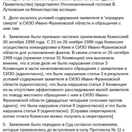
Правительство) представлял Уполномоченный госпожа В.
Лутковская из Министерства юстиции.
3. Дело касалось условий содержания заявителя в “коридоре
смерти” в СИЗО Ивано-Франковской области и обращения с
ним там.
4. Заявление было признано частично приемлемым Комиссией
30 октября 1998 года. С 23 по 26 ноября 1998 года Комиссия
осуществила командировки в Киев и СИЗО Ивано-Франковской
области для установления фактов. В своем отчете от 26 октября
1999 года (прежняя статья 31 Конвенции) она высказала
мнение, что в этом деле не было нарушения статьи 3
Конвенции в части нечеловеческого обращения с заявителем в
СИЗО (единогласно), что было нарушение статьи 3 в результате
условий содержания заявителя в СИЗО Ивано-Франковской
области (единогласно), что была нарушена статья 3 Конвенции
из-за отсутствия эффективного расследования жалоб заявителя
по поводу жестокого обращения с ним в СИЗО Ивано-
Франковской области (двадцатью четырьмя голосами против
одного), что была нарушена статья 8 (единогласно) и что была
нарушена статья 9 (единогласно). [Справка секретариата:
копию отчета Комиссии можно получить в секретариате]
5. Заявление было передано в Суд согласно положениям,
которые применялись до вступления в силу Протокола № 11 к