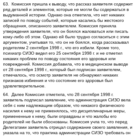
63. Комиссия пришла к выводу, что рассказ заявителя содержит
ряд деталей и элементов, которые не могли бы содержаться в
выдуманной истории. Однако она отметила, что нет никаких
записей по поводу событий, которые касались бы жестокого
обращения, описанного заявителем. Комиссия приняла
утверждения заявителя, что он боялся жаловаться или писать
кому-либо об этом. Однако ей было трудно согласиться с этим
аргументом, учитывая то, что он не боялся, когда рассказывал
родителям 2 сентября 1998 г., что его избили. Кроме того,
психиатр СИЗО видел его 25 сентября 1998 г. и не отметил
никаких проблем по поводу состояния его здоровья или
повреждений. Комиссия добавила, что в медицинском выводе
от 28 сентября 1998 г., который был подписан заявителем,
отмечалось, что осмотр заявителя не обнаружил никаких
признаков избиения и что состояние его здоровья был
удовлетворительное.
64. Далее Комиссия отметила, что 28 сентября 1998 г.
заявитель подписал заявление, что администрация СИЗО вела
себя с ним надлежащим образом, что никакого физического
насилия к нему не применялось, что дисциплинарные меры,
примененные к нему, были оправданы и что жалобы его
родителей не были обоснованы. Комиссия учла то, что перед
Делегатами заявитель отрицал содержание своего заявления, и
указала на то, что практика администрации СИЗО требовать он