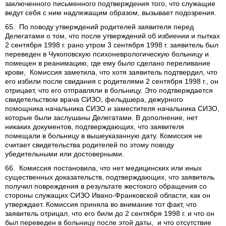
заключенного письменного подтверждения того, что служащие
ведут себя с ним надлежащим образом, вызывает подозрения.
65. По поводу утверждений родителей заявителя перед
Делегатами о том, что после утверждений об избиении и пытках
2 сентября 1998 г. рано утром 3 сентября 1998 г. заявитель был
переведен в Чукоповскую психоневрологическую больницу и
помещен в реанимацию, где ему было сделано переливание
крови, Комиссия заметила, что хотя заявитель подтвердил, что
его избили после свидания с родителями 2 сентября 1998 г., он
отрицает, что его отправляли в больницу. Это подтверждается
свидетельством врача СИЗО, фельдшера, дежурного
помощника начальника СИЗО и заместителя начальника СИЗО,
которые были заслушаны Делегатами. В дополнение, нет
никаких документов, подтверждающих, что заявителя
помещали в больницу в вышеуказанную дату. Комиссия не
считает свидетельства родителей по этому поводу
убедительными или достоверными.
66. Комиссия постановила, что нет медицинских или иных
существенных доказательств, подтверждающих, что заявитель
получил повреждения в результате жестокого обращения со
стороны служащих СИЗО Ивано-Франковской области, как он
утверждает. Комиссия приняла во внимание тот факт, что
заявитель отрицал, что его били до 2 сентября 1998 г. и что он
был переведен в больницу после этой даты, и что отсутствие