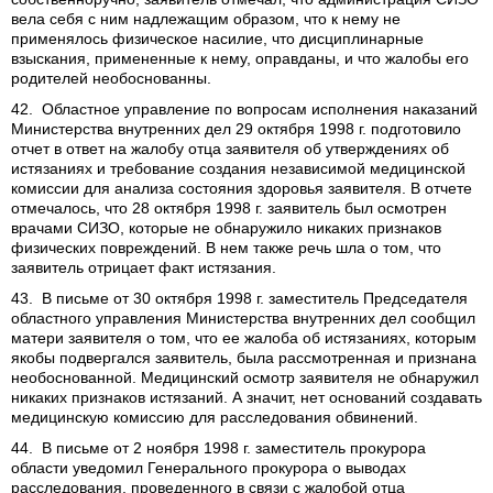
вела себя с ним надлежащим образом, что к нему не
применялось физическое насилие, что дисциплинарные
взыскания, примененные к нему, оправданы, и что жалобы его
родителей необоснованны.
42. Областное управление по вопросам исполнения наказаний
Министерства внутренних дел 29 октября 1998 г. подготовило
отчет в ответ на жалобу отца заявителя об утверждениях об
истязаниях и требование создания независимой медицинской
комиссии для анализа состояния здоровья заявителя. В отчете
отмечалось, что 28 октября 1998 г. заявитель был осмотрен
врачами СИЗО, которые не обнаружило никаких признаков
физических повреждений. В нем также речь шла о том, что
заявитель отрицает факт истязания.
43. В письме от 30 октября 1998 г. заместитель Председателя
областного управления Министерства внутренних дел сообщил
матери заявителя о том, что ее жалоба об истязаниях, которым
якобы подвергался заявитель, была рассмотренная и признана
необоснованной. Медицинский осмотр заявителя не обнаружил
никаких признаков истязаний. А значит, нет оснований создавать
медицинскую комиссию для расследования обвинений.
44. В письме от 2 ноября 1998 г. заместитель прокурора
области уведомил Генерального прокурора о выводах
расследования, проведенного в связи с жалобой отца