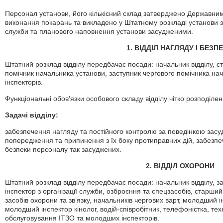
Персонал установи, його кількісний склад затверджено Державни
виконання покарань та викладено у Штатному розкладі установи 
служби та планового наповнення установи засудженими.
1. ВІДДІЛ НАГЛЯДУ І БЕЗПЕ
Штатний розклад відділу передбачає посади: начальник відділу, ст
помічник начальника установи, заступник чергового помічника н
інспекторів.
Функціональні обов'язки особового складу відділу чітко розподілен
Задачі відділу:
забезпечення нагляду та постійного контролю за поведінкою засуд
попередження та припинення з їх боку протиправних дій, забезпеч
безпеки персоналу так засуджених.
2. ВІДДІЛ ОХОРОНИ
Штатний розклад відділу передбачає посади: начальник відділу, з
інспектор з організації служби, озброєння та спецзасобів, старши
засобів охорони та зв’язку, начальників чергових варт, молодший і
молодший інспектор кінолог, водій-співробітник, телефоністка, тех
обслуговування ІТЗО та молодших інспекторів.