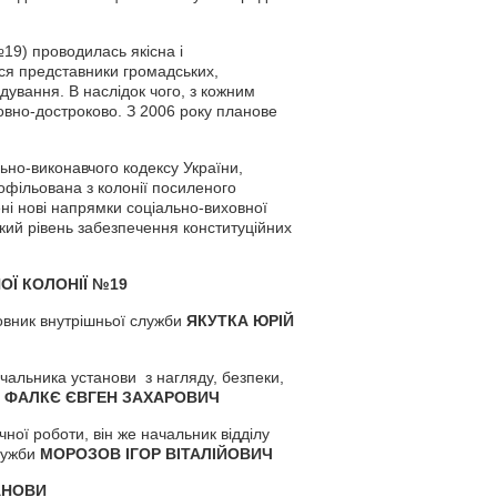
№19) проводилась якісна і
ся представники громадських,
ядування. В наслідок чого, з кожним
мовно-достроково. З 2006 року планове
ьно-виконавчого кодексу України,
офільована з колонії посиленого
ні нові напрямки соціально-виховної
кий рівень забезпечення конституційних
ОЇ КОЛОНІЇ №19
овник внутрішньої служби
ЯКУТКА ЮРІЙ
чальника установи з нагляду, безпеки,
и
ФАЛКЄ ЄВГЕН ЗАХАРОВИЧ
чної роботи, він же начальник відділу
служби
МОРОЗОВ ІГОР ВІТАЛІЙОВИЧ
АНОВИ