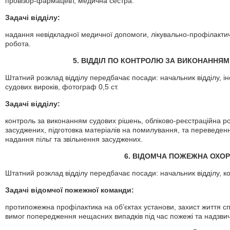
провізор-фармацевт, медична сестра.
Задачі відділу:
надання невідкладної медичної допомоги, лікувально-профілактич
робота.
5. ВІДДІЛ ПО КОНТРОЛЮ ЗА ВИКОНАННЯМ
Штатний розклад відділу передбачає посади: начальник відділу, і
судових вироків, фотограф 0,5 ст.
Задачі відділу:
контроль за виконанням судових рішень, обліково-реєстраційна 
засуджених, підготовка матеріалів на помилування, та переведен
надання пільг та звільнення засуджених.
6.
ВІДОМЧА ПОЖЕЖНА ОХОР
Штатний розклад відділу передбачає посади: начальник відділу, к
Задачі відомчої пожежної команди:
протипожежна профілактика на об’єктах установи, захист життя сп
вимог попередження нещасних випадків під час пожежі та надзви