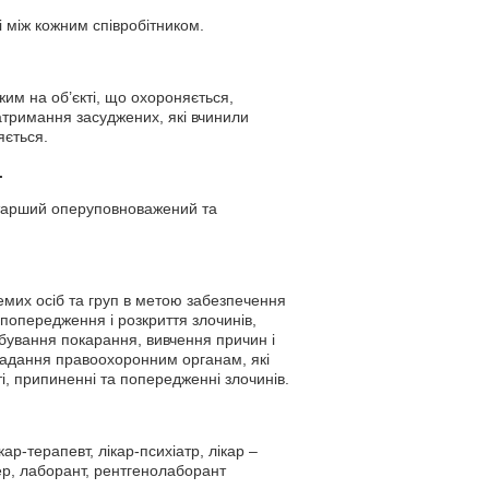
і між кожним співробітником.
жим на об’єкті, що охороняється,
атримання засуджених, які вчинили
яється.
.
 старший оперуповноважений та
емих осіб та груп в метою забезпечення
 попередження і розкриття злочинів,
дбування покарання, вивчення причин і
надання правоохоронним органам, які
і, припиненні та попередженні злочинів.
ар-терапевт, лікар-психіатр, лікар –
шер, лаборант, рентгенолаборант