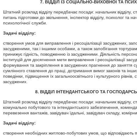
7. ВІДДІЛ ІЗ СОЦІАЛЬНО-ВИХОВНОЇ ТА ПСИ
Штатний розклад відділу передбачає посади: начальник відділу, с
питань підготовки до звільнення, інспектор відділу, психолог та н
психологічної служби.
Задачі відділу:
створення умов для виправлення і ресоціалізації засуджених, зап
засудженими, так і іншими особами, а також запобігання тортура
принижує гідність, поводженню із засудженими. Діяльність персон
інституцій для досягнення мети виправлення і ресоціалізації зас
формування та закріплення в засуджених прагнення до заняття су
сумлінного ставлення до праці, дотримання вимог законів та інши
поведінки, підвищення їх загальноосвітнього і культурного рівнів
засуджених.
8. ВІДДІЛ ІНТЕНДАНТСЬКОГО ТА ГОСПОДАРС
Штатний розклад відділу передбачає посади: начальник відділу, ст
комунально побутового та інтендантського забезпечення, комендан
перевезення вантажів, завідувач їдальні, завідувач складу, комірн
Задачі відділу:
створення необхідних житлово-побутових умов, що відповідають пра