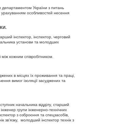
м департаментом України з питань
з урахуванням особливостей несення
КИ.
арший інспектор, інспектор, черговий
ачальника установи та молодших
і між кожним співробітником.
жених в місцях їх проживання та праці,
ення вимог ізоляції засуджених та
аступник начальника відділу, старший
й інженер групи інженерно-технічних
нспектор з озброєння та спецзасобів,
нік зв’язку, молодший інспектор технік з