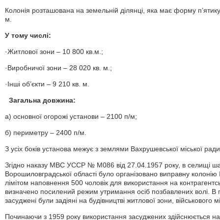
Колонія розташована на земельній ділянці, яка має форму п’ятик
м.
У тому числі:
·Житлової зони – 10 800 кв.м.;
·Виробничої зони – 28 020 кв. м.;
·Інші об’єкти – 9 210 кв. м.
Загальна довжина:
а) основної огорожі установи – 2100 п/м;
б) периметру – 2400 п/м.
З усіх боків установа межує з землями Вахрушевської міської ради
Згідно наказу МВС УССР № М086 від 27.04.1957 року, в селищі ша
Ворошиловградської області було організовано виправну колонію 
лімітом наповнення 500 чоловік для використання на контрагентськ
визначено посилений режим утримання осіб позбавлених волі. В 
засуджені були задіяні на будівництві житлової зони, військового м
Починаючи з 1959 року використання засуджених здійснюється на