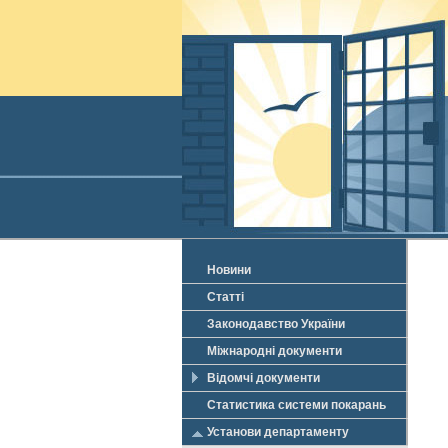
Новини
Статті
Законодавство України
Міжнародні документи
Відомчі документи
Статистика системи покарань
Установи департаменту