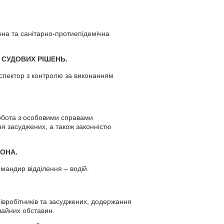
на та санітарно-протиепідемічна
 СУДОВИХ РІШЕНЬ.
нспектор з контролю за виконанням
робота з особовими справами
ня засуджених, а також законністю
ОНА.
омандир відділення – водій.
івробітників та засуджених, додержання
чайних обставин.