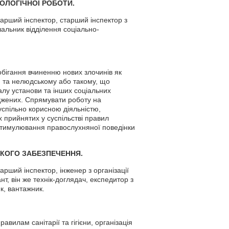
ХОЛОГІЧНОЇ РОБОТИ.
тарший інспектор, старший інспектор з
ачальник відділення соціально-
обігання вчиненню нових злочинів як
м та нелюдському або такому, що
алу установи та інших соціальних
уджених. Спрямувати роботу на
спільно корисною діяльністю,
х прийнятих у суспільстві правил
, стимулювання правослухняної поведінки
ЬКОГО ЗАБЕЗПЕЧЕННЯ.
арший інспектор, інженер з організації
т, він же технік-доглядач, експедитор з
ик, вантажник.
вилам санітарії та гігієни, організація