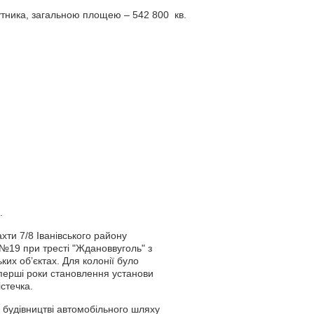
утника, загальною площею – 542 800 кв.
.
хти 7/8 Іванівського району
№19 при тресті "Ждановвуголь" з
их об’єктах. Для колонії було
перші роки становлення установи
істечка.
 будівництві автомобільного шляху