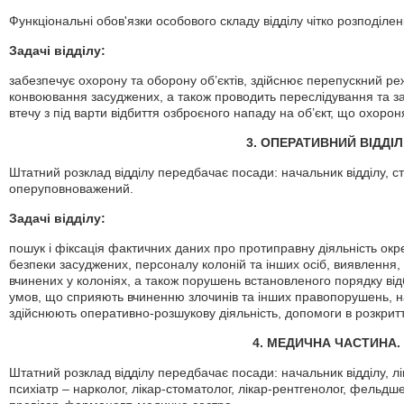
Функціональні обов'язки особового складу відділу чітко розподілен
Задачі відділу:
забезпечує охорону та оборону об’єктів, здійснює перепускний ре
конвоювання засуджених, а також проводить переслідування та з
втечу з під варти відбиття озброєного нападу на об’єкт, що охорон
3. ОПЕРАТИВНИЙ ВІДДІЛ
Штатний розклад відділу передбачає посади: начальник відділу,
оперуповноважений.
Задачі відділу:
пошук і фіксація фактичних даних про протиправну діяльність окр
безпеки засуджених, персоналу колоній та інших осіб, виявлення,
вчинених у колоніях, а також порушень встановленого порядку ві
умов, що сприяють вчиненню злочинів та інших правопорушень, 
здійснюють оперативно-розшукову діяльність, допомоги в розкритт
4. МЕДИЧНА ЧАСТИНА.
Штатний розклад відділу передбачає посади: начальник відділу, лік
психіатр – нарколог, лікар-стоматолог, лікар-рентгенолог, фельд