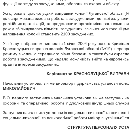
функції нагляду за засудженими, оборони та охорони об'єкту.
Усі ці роки в Краснолуцькій виправній колонії Луганської області (
цілеспрямована виховна робота із засудженими, до якої залучали
релігійних організацій, та представники органів місцевого самовр
роком збільшувалась кількість засуджених, звільнених з колонії у
наповнення колонії становить 2100 засуджених.
У зв'язку набранням чинності з 1 січня 2004 року нового Кримінал
Краснолуцька виправна колонія Луганської області (№19) перепр
режиму в колонію середнього рівня безпеки, а також були окресле
роботи з засудженими, що надало можливість вийти на європейсь
прав та інтересів засуджених.
Керівництво КРАСНОЛУЦЬКОЇ ВИПРАВН
Начальник установи, він же директор підприємства установи полк
МИКОЛАЙОВИЧ
В.О. першого заступника начальника установи він же заступник на
охорони та оперативної роботи підполковник внутрішньої служб
Заступник начальника установи із соціально-виховної та психологі
соціально-виховної та психологічної роботи майор внутрішньої 
СТРУКТУРА ПЕРСОНАЛУ УСТ