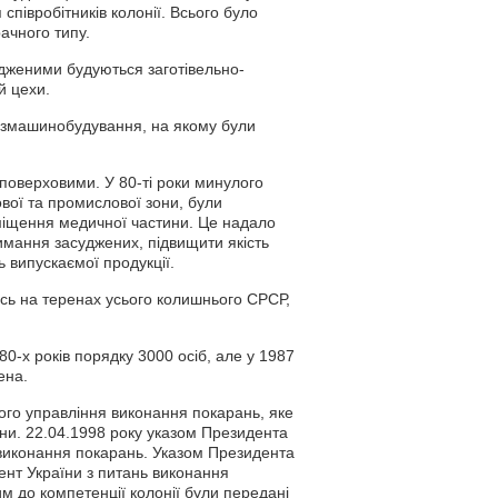
співробітників колонії. Всього було
ачного типу.
удженими будуються заготівельно-
й цехи.
ьхозмашинобудування, на якому були
оповерховими. У 80-ті роки минулого
ової та промислової зони, були
иміщення медичної частини. Це надало
имання засуджених, підвищити якість
ь випускаємої продукції.
ась на теренах усього колишнього СРСР,
0-х років порядку 3000 осіб, але у 1987
ена.
ного управління виконання покарань, яке
їни. 22.04.1998 року указом Президента
виконання покарань. Указом Президента
нт України з питань виконання
м до компетенції колонії були передані