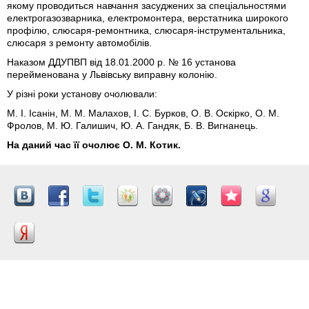
якому проводиться навчання засуджених за спеціальностями
електрогазозварника, елек­тромонтера, верстатника широкого
профілю, слюсаря-ремонтника, слюсаря-інструментальника,
слюсаря з ремонту автомобілів.
Наказом ДДУПВП від 18.01.2000 р. № 16 установа
перейменована у Львівську виправну колонію.
У різні роки установу очолювали:
М. І. Ісанін, М. М. Малахов, І. С. Бурков, О. В. Оскірко, О. М.
Фролов, М. Ю. Галишич, Ю. А. Гандяк, Б. В. Вигнанець.
На даний час її очолює О. М. Котик.