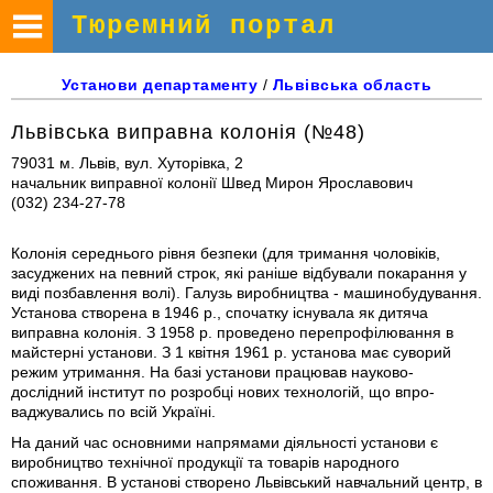
Тюремний портал
Установи
департаменту
/
Львівська
область
Львівська виправна колонія (№48)
79031 м. Львів, вул. Хуторівка, 2
начальник виправної колонії Швед Мирон Ярославович
(032) 234-27-78
Колонія середнього рівня безпеки (для тримання чоловіків,
засуд­жених на певний строк, які раніше відбували покарання у
виді позбав­лення волі). Галузь виробництва - машинобудування.
Установа ство­рена в 1946 р., спочатку існувала як дитяча
виправна колонія. З 1958 р. проведено перепрофілювання в
майстерні установи. З 1 квітня 1961 р. установа має суворий
режим утримання. На базі установи працював науково-
дослідний інститут по розробці нових технологій, що впро­
ваджувались по всій Україні.
На даний час основними напрямами діяльності установи є
вироб­ництво технічної продукції та товарів народного
споживання. В уста­нові створено Львівський навчальний центр, в