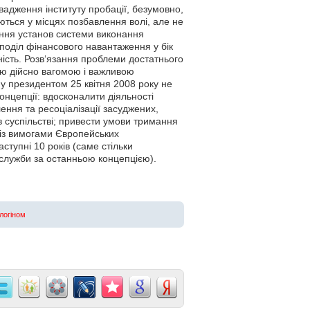
адження інституту пробації, безумовно,
ються у місцях позбавлення волі, але не
ння установ системи виконання
поділ фінансового навантаження у бік
тність. Розв‘язання проблеми достатнього
ою дійсно вагомою і важливою
 президентом 25 квітня 2008 року не
концепції: вдосконалити діяльності
ння та ресоціалізації засуджених,
 в суспільстві; привести умови тримання
ть із вимогами Європейських
аступні 10 років (саме стільки
служби за останньою концепцією).
 логіном