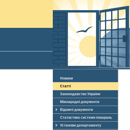
Новини
Статті
Законодавство України
Міжнародні документи
Відомчі документи
Статистика системи покарань
Установи департаменту