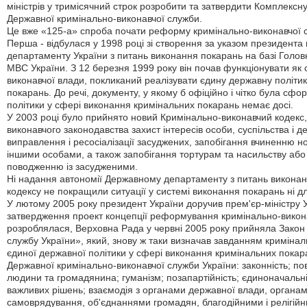
міністрів у тримісячний строк розробити та затвердити Комплекс
Державної кримінально-виконавчої служби.
Це вже «125-а» спроба почати реформу кримінально-виконавчої с
Перша - відбулася у 1998 році зі створення за указом президента 
департаменту України з питань виконання покарань на базі Голо
МВС України. З 12 березня 1999 року він почав функціонувати як
виконавчої влади, покликаний реалізувати єдину державну політи
покарань. До речі, документу, у якому б офіційно і чітко була сф
політики у сфері виконання кримінальних покарань немає досі.
У 2003 році було прийнято новий Кримінально-виконавчий кодекс
виконавчого законодавства захист інтересів особи, суспільства і
виправлення і ресосіалізації засуджених, запобігання вчиненню но
іншими особами, а також запобігання тортурам та насильству або 
поводженню із засудженими.
Ні надання автономії Державному департаменту з питань виконан
кодексу не покращили ситуації у системі виконання покарань ні дл
У лютому 2005 року президент України доручив прем'єр-міністру У
затвердження проект концепції реформування кримінально-викона
розроблялася, Верховна Рада у червні 2005 року прийняла Зако
службу України», який, знову ж таки визначав завданням криміна
єдиної державної політики у сфері виконання кримінальних покара
Державної кримінально-виконавчої служби України: законність; по
людини та громадянина; гуманізм; позапартійність; єдиноначальніс
важливих рішень; взаємодія з органами державної влади, органам
самоврядування, об'єднаннями громадян, благодійними і релігій