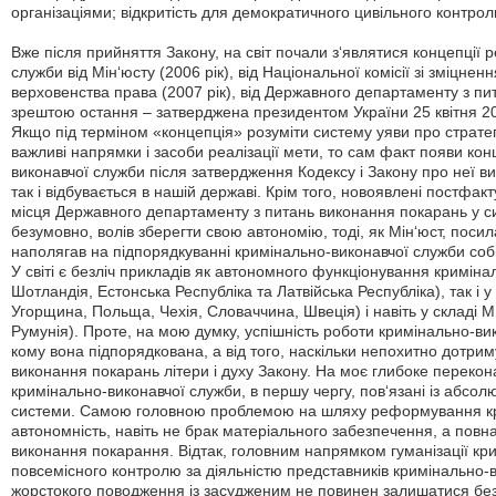
організаціями; відкритість для демократичного цивільного контрол
Вже після прийняття Закону, на світ почали з‘являтися концепці
служби від Мін‘юсту (2006 рік), від Національної комісії зі зміцне
верховенства права (2007 рік), від Державного департаменту з пит
зрештою остання – затверджена президентом України 25 квітня 20
Якщо під терміном «концепція» розуміти систему уяви про стратегіч
важливі напрямки і засоби реалізації мети, то сам факт появи к
виконавчої служби після затвердження Кодексу і Закону про неї в
так і відбувається в нашій державі. Крім того, новоявлені постфа
місця Державного департаменту з питань виконання покарань у с
безумовно, волів зберегти свою автономію, тоді, як Мін‘юст, пос
наполягав на підпорядкуванні кримінально-виконавчої служби собі
У світі є безліч прикладів як автономного функціонування кримінал
Шотландія, Естонська Республіка та Латвійська Республіка), так і 
Угорщина, Польща, Чехія, Словаччина, Швеція) і навіть у складі МВ
Румунія). Проте, на мою думку, успішність роботи кримінально-вик
кому вона підпорядкована, а від того, наскільки непохитно дотри
виконання покарань літери і духу Закону. На моє глибоке перекон
кримінально-виконавчої служби, в першу чергу, пов‘язані із абсол
системи. Самою головною проблемою на шляху реформування кри
автономність, навіть не брак матеріального забезпечення, а повна
виконання покарання. Відтак, головним напрямком гуманізації к
повсемісного контролю за діяльністю представників кримінально-
жорстокого поводження із засудженим не повинен залишатися бе