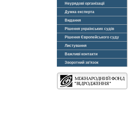
Неурядові організації
Думка експерта
Видання
Рішення українських судів
Рішення Європейського суду
Листування
Важливі контакти
Зворотний зв’язок