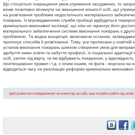
Що стосується покращення умов утримання засуджених, то запров
може позитивно вплинути на зменшення кількості осіб, що утриму
на розв‘язання проблеми недостатнього матеріального забезпече
покарань. Із впровадженням служби пробації відбудеться перероз
кримінально-виконавчої інспекції, що ніяк не гарантує його доста
матеріального забезпечення системи виконання покарань є друг
проблемою. Та жодна концепція, включаючи останню, затверджену
пропонує способів її розв‘язання. Тому, усе прописане у новітній 
установ виконання покарань шляхом створення умов для виправле
здобуття ними освіти та набуття професії, їх соціальної адаптації
осіб, узятих під варту, та які відбувають покарання, у відповідніс
пенітенціарних правил і т.д. є нічим іншим, як фата - моргана на н
відводиться часу на реалізацію реформи кримінально-виконавчої 
щоб розмістити повідомлення чи коментар на сайт, вам потрібно увійти під своїм