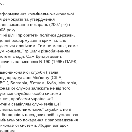
ю.
ї реформування кримінально-виконавчої
ння демократії та утвердження
ань виконання покарань (2007 рік) і
08 року.
ні цілі і пріоритети політики держави,
онцепції реформування кримінально-
идається алогічним. Тим не менше, саме
ктум концепції грішили різнобаченням
истемі влади. Сам Департамент,
илаючись на висновок N 190 (1995) ПАРЄ,
.
ьно-виконавчої служби (Італія,
у підпорядкуванні Мін‘юсту (США,
С (, Болгарія, В'єтнам, Куба, Монголія,
онавчої служби залежить не від того,
муються службові особи системи
ання, проблеми української
ютним свавіллям служителів цієї
мінально-виконавчої служби є не її
 безкарність посадових осіб в установах
римінального покарання є запровадження
виконавчої системи. Жоден випадок
зкарним.