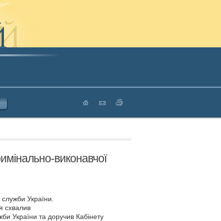
имінально-виконавчої
служби України.
я схвалив
би України та доручив Кабінету