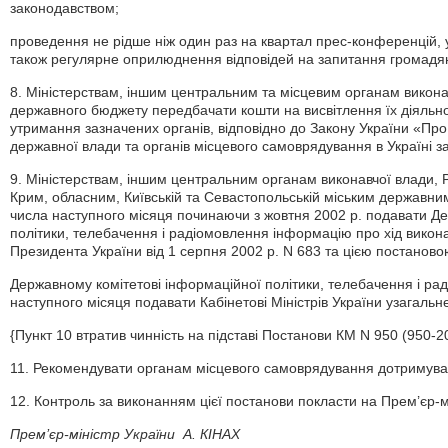
законодавством;
проведення не рідше ніж один раз на квартал прес-конференцій, у
також регулярне оприлюднення відповідей на запитання громадян
8. Міністерствам, іншим центральним та місцевим органам викона
державного бюджету передбачати кошти на висвітлення їх діяльно
утримання зазначених органів, відповідно до Закону України «Про 
державної влади та органів місцевого самоврядування в Україні 
9. Міністерствам, іншим центральним органам виконавчої влади, Р
Крим, обласним, Київській та Севастопольській міським державни
числа наступного місяця починаючи з жовтня 2002 р. подавати Д
політики, телебачення і радіомовлення інформацію про хід вико
Президента України від 1 серпня 2002 р. N 683 та цією постановою,
Державному комітетові інформаційної політики, телебачення і ра
наступного місяця подавати Кабінетові Міністрів України узагаль
{Пункт 10 втратив чинність на підставі Постанови КМ N 950 (950-20
11. Рекомендувати органам місцевого самоврядування дотримуват
12. Контроль за виконанням цієї постанови покласти на Прем’єр-м
Прем’єр-міністр України А. КІНАХ