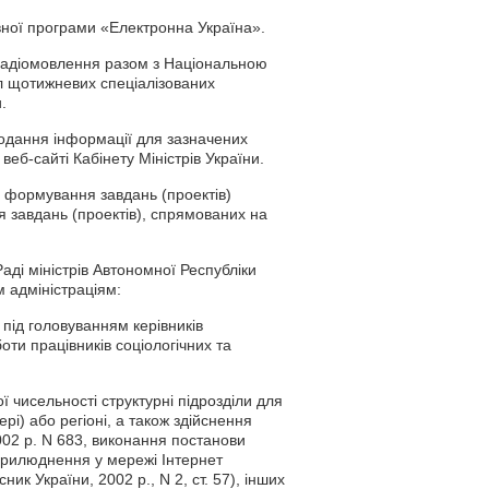
авної програми «Електронна Україна».
 радіомовлення разом з Національною
л щотижневих спеціалізованих
.
 подання інформації для зазначених
б-сайті Кабінету Міністрів України.
с формування завдань (проектів)
 завдань (проектів), спрямованих на
аді міністрів Автономної Республіки
 адміністраціям:
и під головуванням керівників
боти працівників соціологічних та
ї чисельності структурні підрозділи для
рі) або регіоні, а також здійснення
002 р. N 683, виконання постанови
оприлюднення у мережі Інтернет
ик України, 2002 р., N 2, ст. 57), інших