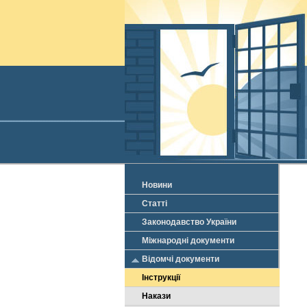
Новини
Статті
Законодавство України
Міжнародні документи
Відомчі документи
Інструкції
Накази