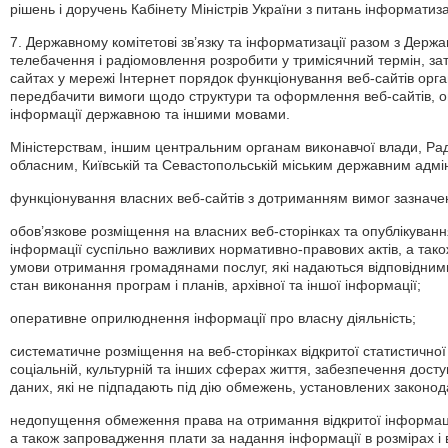
рішень і доручень Кабінету Міністрів України з питань інформатиза
7. Державному комітетові зв’язку та інформатизації разом з Держ
телебачення і радіомовлення розробити у тримісячний термін, зат
сайтах у мережі Інтернет порядок функціонування веб-сайтів орган
передбачити вимоги щодо структури та оформлення веб-сайтів, 
інформації державною та іншими мовами.
Міністерствам, іншим центральним органам виконавчої влади, Раді
обласним, Київській та Севастопольській міським державним адмі
функціонування власних веб-сайтів з дотриманням вимог зазначе
обов’язкове розміщення на власних веб-сторінках та опублікуван
інформації суспільно важливих нормативно-правових актів, а тако
умови отримання громадянами послуг, які надаються відповідними
стан виконання програм і планів, архівної та іншої інформації;
оперативне оприлюднення інформації про власну діяльність;
систематичне розміщення на веб-сторінках відкритої статистичної 
соціальній, культурній та інших сферах життя, забезпечення дост
даних, які не підпадають під дію обмежень, установлених законод
недопущення обмеження права на отримання відкритої інформації,
а також запровадження плати за надання інформації в розмірах і