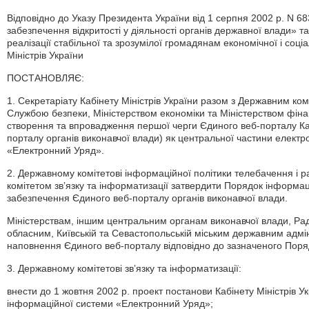
Відповідно до Указу Президента України від 1 серпня 2002 р. N 6
забезпечення відкритості у діяльності органів державної влади» 
реалізації стабільної та зрозумілої громадянам економічної і соці
Міністрів України
ПОСТАНОВЛЯЄ:
1. Секретаріату Кабінету Міністрів України разом з Державним комі
Службою безпеки, Міністерством економіки та Міністерством фінан
створення та впровадження першої черги Єдиного веб-порталу Каб
порталу органів виконавчої влади) як центральної частини елект
«Електронний Уряд».
2. Державному комітетові інформаційної політики телебачення і
комітетом зв’язку та інформатизації затвердити Порядок інформац
забезпечення Єдиного веб-порталу органів виконавчої влади.
Міністерствам, іншим центральним органам виконавчої влади, Раді
обласним, Київській та Севастопольській міським державним адмі
наповнення Єдиного веб-порталу відповідно до зазначеного Поря
3. Державному комітетові зв’язку та інформатизації:
внести до 1 жовтня 2002 р. проект постанови Кабінету Міністрів 
інформаційної системи «Електронний Уряд»;