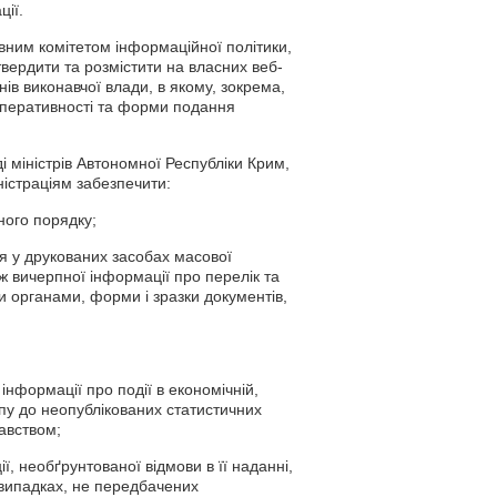
ції.
авним комітетом інформаційної політики,
вердити та розмістити на власних веб-
ів виконавчої влади, в якому, зокрема,
оперативності та форми подання
 міністрів Автономної Республіки Крим,
ністраціям забезпечити:
ного порядку;
ня у друкованих засобах масової
ж вичерпної інформації про перелік та
 органами, форми і зразки документів,
інформації про події в економічній,
упу до неопублікованих статистичних
авством;
 необґрунтованої відмови в її наданні,
 випадках, не передбачених