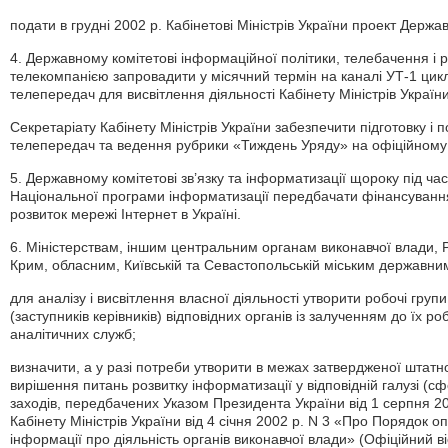
подати в грудні 2002 р. Кабінетові Міністрів України проект Держ
4. Державному комітетові інформаційної політики, телебачення і
телекомпанією запровадити у місячний термін на каналі УТ-1 цик
телепередач для висвітлення діяльності Кабінету Міністрів України
Секретаріату Кабінету Міністрів України забезпечити підготовку і
телепередач та ведення рубрики «Тиждень Уряду» на офіційному ве
5. Державному комітетові зв’язку та інформатизації щороку під ча
Національної програми інформатизації передбачати фінансування
розвиток мережі Інтернет в Україні.
6. Міністерствам, іншим центральним органам виконавчої влади, Р
Крим, обласним, Київській та Севастопольській міським державним
для аналізу і висвітлення власної діяльності утворити робочі груп
(заступників керівників) відповідних органів із залученням до їх ро
аналітичних служб;
визначити, а у разі потреби утворити в межах затвердженої штатно
вирішення питань розвитку інформатизації у відповідній галузі (сфе
заходів, передбачених Указом Президента України від 1 серпня 2
Кабінету Міністрів України від 4 січня 2002 р. N 3 «Про Порядок 
інформації про діяльність органів виконавчої влади» (Офіційний вісн