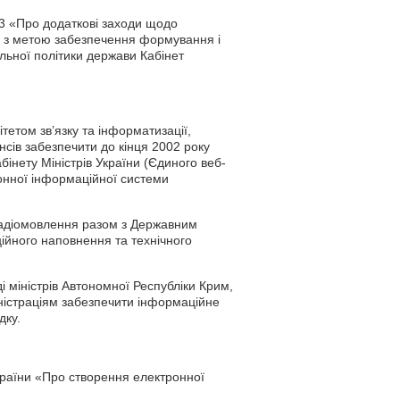
83 «Про додаткові заходи щодо
та з метою забезпечення формування і
альної політики держави Кабінет
тетом зв’язку та інформатизації,
сів забезпечити до кінця 2002 року
інету Міністрів України (Єдиного веб-
ронної інформаційної системи
 радіомовлення разом з Державним
ійного наповнення та технічного
 міністрів Автономної Республіки Крим,
ністраціям забезпечити інформаційне
дку.
України «Про створення електронної