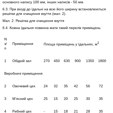
основного напису 100 мм, інших написів - 50 мм.
6.3. При вході до їдальні на всю його ширину встановлюються
решітки для очищення взуття (мал. 2).
Мал. 2. Решітка для очищення взуття
6.4. Кожна їдальня повинна мати такий перелік приміщень:
N
2
з/
Приміщення
Площа приміщень у їдальнях, м
п
1
Обідній зал
270
450
630
900
1350
1800
Виробничі приміщення
2
Овочевий цех
24
32
35
42
56
72
3
М’ясний цех
25
15
20
25
30
35
4
Рибний цех
-
15
18
21
28
35