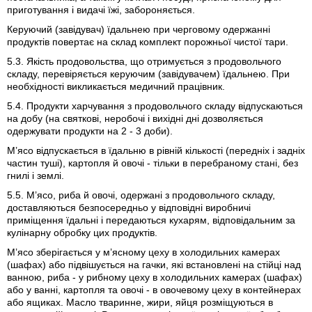
приготування і видачі їжі, забороняється.
Керуючий (завідувач) їдальнею при черговому одержанні
продуктів повертає на склад комплект порожньої чистої тари.
5.3. Якість продовольства, що отримується з продовольчого
складу, перевіряється керуючим (завідувачем) їдальнею. При
необхідності викликається медичний працівник.
5.4. Продукти харчування з продовольчого складу відпускаються
на добу (на святкові, неробочі і вихідні дні дозволяється
одержувати продукти на 2 - 3 доби).
М’ясо відпускається в їдальню в рівній кількості (передніх і задніх
частин туші), картопля й овочі - тільки в перебраному стані, без
гнилі і землі.
5.5. М’ясо, риба й овочі, одержані з продовольчого складу,
доставляються безпосередньо у відповідні виробничі
приміщення їдальні і передаються кухарям, відповідальним за
кулінарну обробку цих продуктів.
М’ясо зберігається у м’ясному цеху в холодильних камерах
(шафах) або підвішується на гачки, які встановлені на стійці над
ванною, риба - у рибному цеху в холодильних камерах (шафах)
або у ванні, картопля та овочі - в овочевому цеху в контейнерах
або ящиках. Масло тваринне, жири, яйця розміщуються в