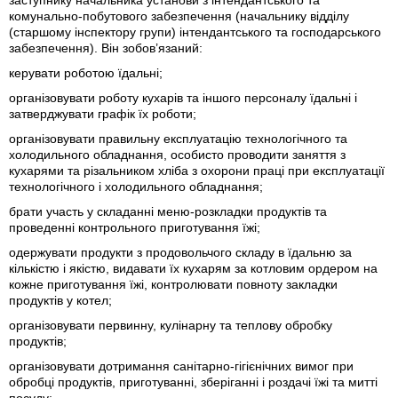
заступнику начальника установи з інтендантського та
комунально-побутового забезпечення (начальнику відділу
(старшому інспектору групи) інтендантського та господарського
забезпечення). Він зобов’язаний:
керувати роботою їдальні;
організовувати роботу кухарів та іншого персоналу їдальні і
затверджувати графік їх роботи;
організовувати правильну експлуатацію технологічного та
холодильного обладнання, особисто проводити заняття з
кухарями та різальником хліба з охорони праці при експлуатації
технологічного і холодильного обладнання;
брати участь у складанні меню-розкладки продуктів та
проведенні контрольного приготування їжі;
одержувати продукти з продовольчого складу в їдальню за
кількістю і якістю, видавати їх кухарям за котловим ордером на
кожне приготування їжі, контролювати повноту закладки
продуктів у котел;
організовувати первинну, кулінарну та теплову обробку
продуктів;
організовувати дотримання санітарно-гігієнічних вимог при
обробці продуктів, приготуванні, зберіганні і роздачі їжі та митті