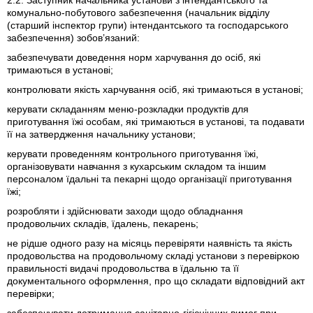
2.2. Заступник начальника установи з інтендантського та
комунально-побутового забезпечення (начальник відділу
(старший інспектор групи) інтендантського та господарського
забезпечення) зобов’язаний:
забезпечувати доведення норм харчування до осіб, які
тримаються в установі;
контролювати якість харчування осіб, які тримаються в установі;
керувати складанням меню-розкладки продуктів для
приготування їжі особам, які тримаються в установі, та подавати
її на затвердження начальнику установи;
керувати проведенням контрольного приготування їжі,
організовувати навчання з кухарським складом та іншим
персоналом їдальні та пекарні щодо організації приготування
їжі;
розробляти і здійснювати заходи щодо обладнання
продовольчих складів, їдалень, пекарень;
не рідше одного разу на місяць перевіряти наявність та якість
продовольства на продовольчому складі установи з перевіркою
правильності видачі продовольства в їдальню та її
документального оформлення, про що складати відповідний акт
перевірки;