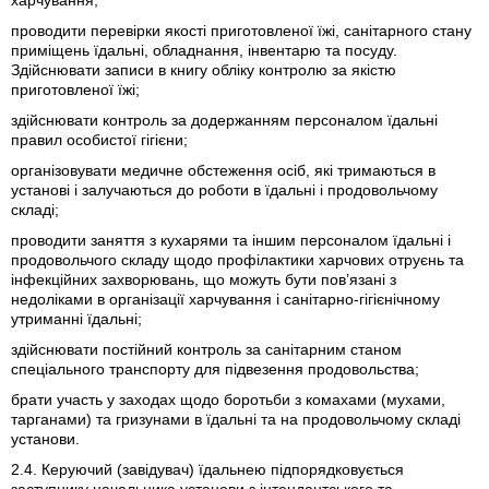
харчування;
проводити перевірки якості приготовленої їжі, санітарного стану
приміщень їдальні, обладнання, інвентарю та посуду.
Здійснювати записи в книгу обліку контролю за якістю
приготовленої їжі;
здійснювати контроль за додержанням персоналом їдальні
правил особистої гігієни;
організовувати медичне обстеження осіб, які тримаються в
установі і залучаються до роботи в їдальні і продовольчому
складі;
проводити заняття з кухарями та іншим персоналом їдальні і
продовольчого складу щодо профілактики харчових отруєнь та
інфекційних захворювань, що можуть бути пов’язані з
недоліками в організації харчування і санітарно-гігієнічному
утриманні їдальні;
здійснювати постійний контроль за санітарним станом
спеціального транспорту для підвезення продовольства;
брати участь у заходах щодо боротьби з комахами (мухами,
тарганами) та гризунами в їдальні та на продовольчому складі
установи.
2.4. Керуючий (завідувач) їдальнею підпорядковується