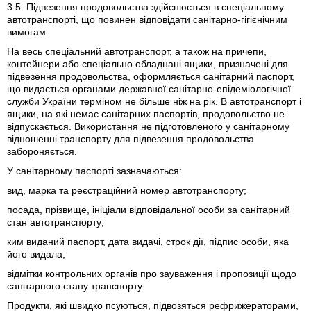
3.5. Підвезення продовольства здійснюється в спеціальному
автотранспорті, що повинен відповідати санітарно-гігієнічним
вимогам.
На весь спеціальний автотранспорт, а також на причепи,
контейнери або спеціально обладнані ящики, призначені для
підвезення продовольства, оформляється санітарний паспорт,
що видається органами державної санітарно-епідеміологічної
служби України терміном не більше ніж на рік. В автотранспорт і
ящики, на які немає санітарних паспортів, продовольство не
відпускається. Використання не підготовленого у санітарному
відношенні транспорту для підвезення продовольства
забороняється.
У санітарному паспорті зазначаються:
вид, марка та реєстраційний номер автотранспорту;
посада, прізвище, ініціали відповідальної особи за санітарний
стан автотранспорту;
ким виданий паспорт, дата видачі, строк дії, підпис особи, яка
його видала;
відмітки контрольних органів про зауваження і пропозиції щодо
санітарного стану транспорту.
Продукти, які швидко псуються, підвозяться рефрижераторами,