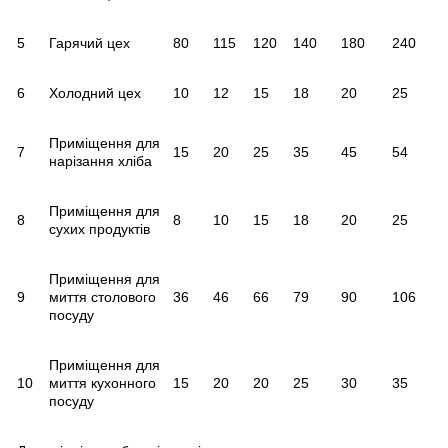
5
Гарячий цех
80
115
120
140
180
240
6
Холодний цех
10
12
15
18
20
25
Приміщення для
7
15
20
25
35
45
54
нарізання хліба
Приміщення для
8
8
10
15
18
20
25
сухих продуктів
Приміщення для
9
миття столового
36
46
66
79
90
106
посуду
Приміщення для
10
миття кухонного
15
20
20
25
30
35
посуду