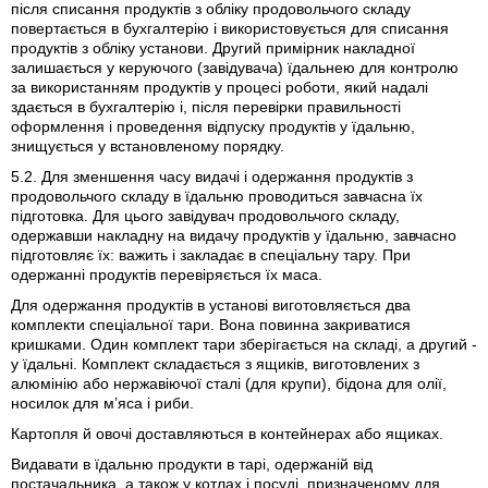
після списання продуктів з обліку продовольчого складу
повертається в бухгалтерію і використовується для списання
продуктів з обліку установи. Другий примірник накладної
залишається у керуючого (завідувача) їдальнею для контролю
за використанням продуктів у процесі роботи, який надалі
здається в бухгалтерію і, після перевірки правильності
оформлення і проведення відпуску продуктів у їдальню,
знищується у встановленому порядку.
5.2. Для зменшення часу видачі і одержання продуктів з
продовольчого складу в їдальню проводиться завчасна їх
підготовка. Для цього завідувач продовольчого складу,
одержавши накладну на видачу продуктів у їдальню, завчасно
підготовляє їх: важить і закладає в спеціальну тару. При
одержанні продуктів перевіряється їх маса.
Для одержання продуктів в установі виготовляється два
комплекти спеціальної тари. Вона повинна закриватися
кришками. Один комплект тари зберігається на складі, а другий -
у їдальні. Комплект складається з ящиків, виготовлених з
алюмінію або нержавіючої сталі (для крупи), бідона для олії,
носилок для м’яса і риби.
Картопля й овочі доставляються в контейнерах або ящиках.
Видавати в їдальню продукти в тарі, одержаній від
постачальника, а також у котлах і посуді, призначеному для