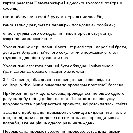
картка реєстрації температури і відносної вологості повітря у
сховищі;
книга обліку наявності й руху матеріальних засобів;
книга запису результатів перевірки посадовими особами;
опис внутрішнього обладнання, інвентарю, інструменту,
закріплених за сховищем.
Холодильні камери повинні мати: термометри, дерев’яні ґрати,
дека для збирання м’ясного соку, гачки з нержавіючої сталі
(луджені) для підвішування м’яса.
Холодильні агрегати повинні бути обладнані знімальною
ґратчастою загорожею і надійно заземлені.
3.4. Сховища, обладнання сховищ повинні відповідати
санітарно-гігієнічним вимогам та правилам пожежної безпеки.
Прибирання приміщень сховищ проводиться не рідше одного
разу на добу в кінці робочого дня. Після кожного відпуску
продовольства прибираються продукти, які розсипались, сміття.
Загальне прибирання приміщень сховищ з видаленням пилу зі
стін, стелі, тари з продовольством, стелажів проводиться за
потреби, але не рідше одного разу на тиждень.
Перевірка на предмет ураження продовольства шкідниками