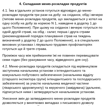
4. Складання меню-розкладки продуктів
4.1. Їжа в їдальнях установ готується відповідно до меню-
розкладки продуктів три рази на добу: на сніданок, обід і вечерю
(типове меню-розкладка продуктів, що закладаються у котел на
одну особу на добу за нормою N 1, наведене в додатку 1 до
цього Положення). При цьому на сніданок і вечерю готується по
одній другій страві, на обід - салат, перша і друга страви
(рекомендований порядок планування страв на тиждень
визначений у додатку 2 до цього Положення), а в спеціальних
виховних установах і лікувально-трудових профілакторіях
готується ще й третя страва.
Проміжок часу між прийманням їжі не повинен перевищувати
семи годин (без урахування часу, відведеного для сну).
4.2. Меню-розкладка продуктів складається під керівництвом
заступника начальника установи з інтендантського та
комунально-побутового забезпечення (начальника відділу
(старшого інспектора групи) інтендантського та господарського
забезпечення) за участю начальника медичної частини
(лікарського здоровпункту) та керуючого (завідувача) їдальнею,
підписується ними і затверджується начальником установи.
Унесення змін до затвердженого меню-розкладки продуктів
дозволяється у виняткових випадках з письмового дозволу