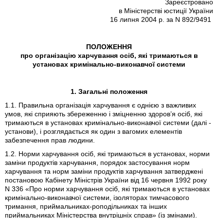
Зареєстровано
в Міністерстві юстиції України
16 липня 2004 р. за N 892/9491
ПОЛОЖЕННЯ
про організацію харчування осіб, які тримаються в
установах кримінально-виконавчої системи
1. Загальні положення
1.1. Правильна організація харчування є однією з важливих
умов, які сприяють збереженню і зміцненню здоров’я осіб, які
тримаються в установах кримінально-виконавчої системи (далі -
установи), і розглядається як один з вагомих елементів
забезпечення прав людини.
1.2. Норми харчування осіб, які тримаються в установах, норми
заміни продуктів харчування, порядок застосування норм
харчування та норм заміни продуктів харчування затверджені
постановою Кабінету Міністрів України від 16 червня 1992 року
N 336 «Про норми харчування осіб, які тримаються в установах
кримінально-виконавчої системи, ізоляторах тимчасового
тримання, приймальниках-роподільниках та інших
приймальниках Міністерства внутрішніх справ» (із змінами).