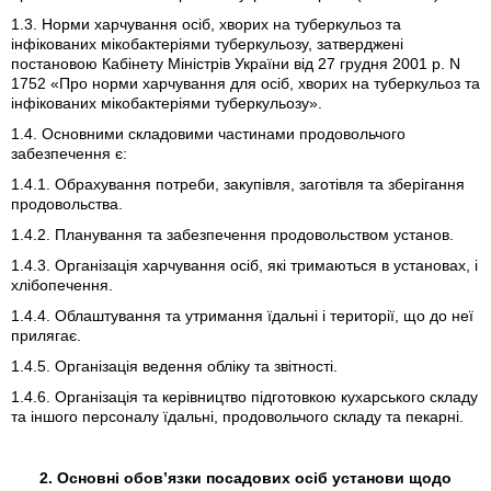
1.3. Норми харчування осіб, хворих на туберкульоз та
інфікованих мікобактеріями туберкульозу, затверджені
постановою Кабінету Міністрів України від 27 грудня 2001 р. N
1752 «Про норми харчування для осіб, хворих на туберкульоз та
інфікованих мікобактеріями туберкульозу».
1.4. Основними складовими частинами продовольчого
забезпечення є:
1.4.1. Обрахування потреби, закупівля, заготівля та зберігання
продовольства.
1.4.2. Планування та забезпечення продовольством установ.
1.4.3. Організація харчування осіб, які тримаються в установах, і
хлібопечення.
1.4.4. Облаштування та утримання їдальні і території, що до неї
прилягає.
1.4.5. Організація ведення обліку та звітності.
1.4.6. Організація та керівництво підготовкою кухарського складу
та іншого персоналу їдальні, продовольчого складу та пекарні.
2. Основні обов’язки посадових осіб установи щодо