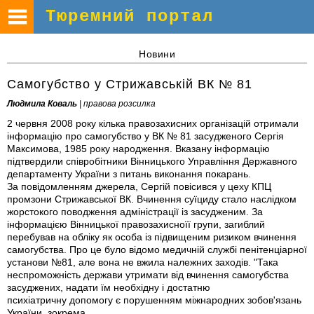
Тюремний портал
Новини
Самогубство у Стрижавській ВК № 81
Людмила Коваль
| правова розсилка
2 червня 2008 року кілька правозахисних організацій отримали
інформацію про самогубство у ВК № 81 засудженого Сергія
Максимова, 1985 року народження. Вказану інформацію
підтвердили співробітники Вінницького Управління Державного
департаменту України з питань виконання покарань.
За повідомленням джерела, Сергій повісився у цеху КПЦ
промзони Стрижавської ВК. Вчинення суїциду стало наслідком
жорстокого поводження адміністрації із засудженим. За
інформацією Вінницької правозахисноїї групи, загиблий
перебував на обліку як особа із підвищеним ризиком вчинення
самогубства. Про це було відомо медичній службі пенітенціарної
установи №81, але вона не вжила належних заходів. "Така
неспроможність держави утримати від вчинення самогубства
засуджених, надати їм необхідну і достатню
психіатричну допомогу є порушенням міжнародних зобов'язань
України, зокрема