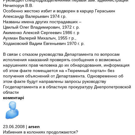
Руководил спецподразделениями первый зам. администрации
Нечипорук В.В.
Особенно жестоко избит и водворен в карцер Гераськин
Александр Валерьевич 1974 г.р.
Названы имена других пострадавших –
Цвилый Олег Владимирович, 1972 г. р.
Акименко Алексей Сергеевич 1986 г. р
Аухман Валерий Михалыч, 1955 г р.,
Ходаковский Вадим Евгеньевич 1970 г. р.
В связи с отказом руководства Департамента по вопросам
исполнения наказаний проверять сообщения о возможных
нарушениях прав человека до их обнародования, информация
об этом факте помещается на «Тюремный портал» без
получения объяснений от Департамента. Одновременно об
этом факте будут направлены запросы руководству
Госдепартамента и в областную прокуратуру Днепропетровской
области
коментарі
23.06.2008 |
arsen
Избиения в колониях продолжаются?