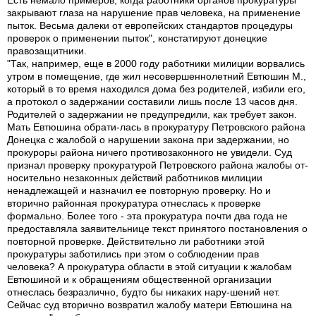
Есть немало примеров, когда работники органов прокуратуры
закрывают глаза на нарушение прав человека, на применение
пыток. Весьма далеки от европейских стандартов процедуры
проверок о применении пыток", констатируют донецкие
правозащитники.
"Так, например, еще в 2000 году работники милиции ворвались
утром в помещение, где жил несовершеннолетний Евтюшин М.,
который в то время находился дома без родителей, избили его,
а протокол о задержании составили лишь после 13 часов дня.
Родителей о задержании не предупредили, как требует закон.
Мать Евтюшина обрати-лась в прокуратуру Петровского района
Донецка с жалобой о нарушении закона при задержании, но
прокуроры района ничего противозаконного не увидели. Суд
признал проверку прокуратурой Петровского района жалобы от-
носительно незаконных действий работников милиции
ненадлежащей и назначил ее повторную проверку. Но и
вторично районная прокуратура отнеслась к проверке
формально. Более того - эта прокуратура почти два года не
предоставляла заявительнице текст принятого постановления о
повторной проверке. Действительно ли работники этой
прокуратуры заботились при этом о соблюдении прав
человека? А прокуратура области в этой ситуации к жалобам
Евтюшиной и к обращениям общественной организации
отнеслась безразлично, будто бы никаких нару-шений нет.
Сейчас суд вторично возвратил жалобу матери Евтюшина на