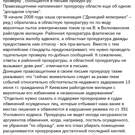
проверку", сообщается в письме прокуро-ру.
Правозащитники напоминают прокурору области еще об одном
"досадном случае".
"В начале 2008 года наша организация ("Донецкий момориал" –
ред.) обратилась в областную прокуратуру по по-воду
вероятных пыток электрическим током гр-на В. в Волновахском
райотделе милиции. Районная прокуратура фактически не
проверила жалобу адвоката, а областная прокуратура дважды
предоставила нам отписку - все пра-вильно. Вместе с тем
европейские стандарты предусматривают, что нужно проводить
тщательную проверку по-добных сообщений. К сожалению,
ответы и районной прокуратуры, и областной прокуратуры не
вызывают дове-рия", отмечается в письме.
Донецкие правозащитники в своем письме прокурору также
указывают, что "сейчас внимательно следят за разви-тием
событий относительно обстоятельств недавнего задержания 13
июня т.г. гражданина Р. Киевским райотделом милиции с
вероятным его избиением и незаконным задержанием".
"Отдельно нужно сказать о поддержке прокурорами в судах
обвинений осужденных лиц, которые отбывают нака-зание в
местах лишения и обвиняются в нарушении режима по ст. 391
Уголовного кодекса. Прокуроры не видят иногда несуразности
аргументов обвинения, когда, например, постель осужденного,
не убранная "по образцу", или его отказ убирать помещение
расцениваются прокурорами достаточной последней каплей,