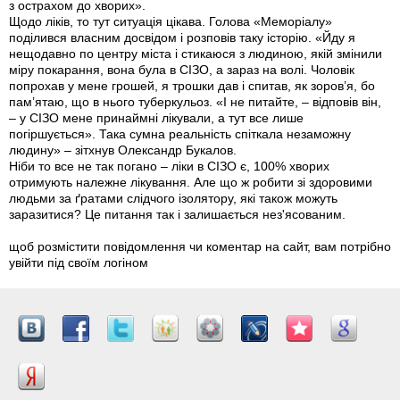
з острахом до хворих».
Щодо ліків, то тут ситуація цікава. Голова «Меморіалу»
поділився власним досвідом і розповів таку історію. «Йду я
нещодавно по центру міста і стикаюся з людиною, якій змінили
міру покарання, вона була в СІЗО, а зараз на волі. Чоловік
попрохав у мене грошей, я трошки дав і спитав, як зоров’я, бо
пам’ятаю, що в нього туберкульоз. «І не питайте, – відповів він,
– у СІЗО мене принаймні лікували, а тут все лише
погіршується». Така сумна реальність спіткала незаможну
людину» – зітхнув Олександр Букалов.
Ніби то все не так погано – ліки в СІЗО є, 100% хворих
отримують належне лікування. Але що ж робити зі здоровими
людьми за ґратами слідчого ізолятору, які також можуть
заразитися? Це питання так і залишається нез'ясованим.
щоб розмістити повідомлення чи коментар на сайт, вам потрібно
увійти під своїм логіном