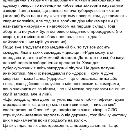
приміщення з хворими та здоровими жінками знаходяться на
одному поверсі, то потенційна небезпека захворіти існуватиме
завжди. Ганна каже, що раніше жіноча туберкульозна «хата»
(камера) була на цьому ж четвертому поверсі, там, де тримають
хворих чоловіків, але тоді там зробили діру між камерами (її
називають «кабура» – з наголосом на перший склад). Тоді
аборти, а не уколи були основною медичною процедурою (не
секрет, що в місцях позбавлення волі секс – одна з
найзаповітніших мрій ув'язнених).
Якщо вже згадувати про медичний бік, то тут все досить
складно. Ліки в таких закладах – дефіцит. «Рідні можуть їх
передавати, але в обмеженій кількості. До того ж не всі, бо існує
певний перелік заборонених препаратів. Хоча для
туберкульозних є якісь закордонні пігулки. Це дуже потужні
антибіотики. Мені їх передавали по «дорозі», коли я дуже
хворіла» – каже Ганна («дорога» – це спеціальна нитка або
леска, яка здійснює сполучення між поверхами та камерами;
вона знаходиться за вікном, і по ній можна передавати не лише
їжу й записки, але й ліки).
«Щоправда, ці ліки дуже потужні, від них є побічні ефекти, дуже
страждає печінка, але це мало кого хвилює», – виклав свої
спостереження Олег. «А ще, наскільки я знаю, лікарі в СІЗО
отримують невелику зарплатню від держави, тож більшу частину
цих медикаментів вони продають на волю».
Це виглядає не як спостереження, а як звинувачення. На це