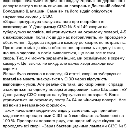
відповідає начальник медичного відділу Управління державного
департаменту з питань виконання покарань в Донецькій області
Володимир Шалашин. Саме він та його відділ опікуються
лікуванням хворих у СІЗО.
«Зараз прокуратура скасувала акти про неприйняття
важкохворих. У Донецькому СІЗО № 5 зі 149 хворих на
туберкульоз чоловіків, які утримуються на окремому поверсі, 4-5
є важкохворими. Коли люди до нас потрапляють, ми проводемо
обстеження. Здорова людина в камеру до хворих не потрапляє.
Проте часто міліція після обстеження привозить людину і каже,
що вона здорова, а потім виявляється, що вона все ж таки
хвора. Тих, які можуть заразити інших, ми розміщуємо в окрему
камеру». Це, звісно, не вихід, але важко хворі знаходяться
окремо.
Як вже було сказано в попередній статті, хворі на туберкульоз
взагалі не мають знаходитися у СІЗО через відсутність
відповідних умов. Але реальність така, що хворі жінки і справді
знаходяться на одному поверсі зі здоровими, каже Шалашин. «У
Донецькому СІЗО хворих на туберкульоз жінок зараз 6. Вони
утримуються на окремому посту 24.04 на жіночому поверсі. Але
всі вони з незаразною формою».
Також начальник медичного відділу запевнив, що принаймні
медичними препаратами СІЗО та й вся область забезпечені на
100 %. Препарати першого ряду, стандартний курс лікування
проходять всі хворі. «Зараз бактерицидними лампами СІЗО № 5