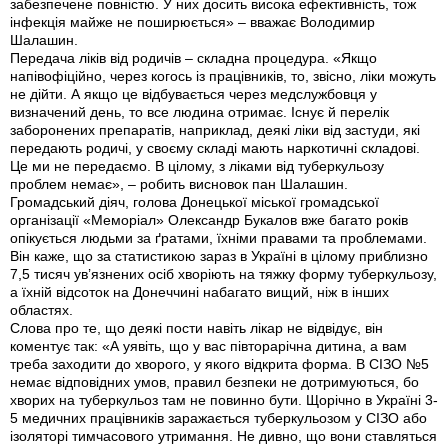
забезпечене повністю. У них досить висока ефективність, тож
інфекція майже не поширюється» – вважає Володимир
Шалашин.
Передача ліків від родичів – складна процедура. «Якщо
напівофіційно, через когось із працівників, то, звісно, ліки можуть
не дійти. А якщо це відбувається через медслужбовця у
визначений день, то все людина отримає. Існує й перелік
заборонених препаратів, наприклад, деякі ліки від застуди, які
передають родичі, у своєму складі мають наркотичні складові.
Це ми не передаємо. В цілому, з ліками від туберкульозу
проблем немає», – робить висновок пан Шалашин.
Громадський діяч, голова Донецької міської громадської
організації «Меморіал» Олександр Букалов вже багато років
опікується людьми за ґратами, їхніми правами та проблемами.
Він каже, що за статистикою зараз в Україні в цілому приблизно
7,5 тисяч ув’язнених осіб хворіють на тяжку форму туберкульозу,
а їхній відсоток на Донеччині набагато вищий, ніж в інших
областях.
Слова про те, що деякі пости навіть лікар не відвідує, він
коментує так: «А уявіть, що у вас півторарічна дитина, а вам
треба заходити до хворого, у якого відкрита форма. В СІЗО №5
немає відповідних умов, правил безпеки не дотримуються, бо
хворих на туберкульоз там не повинно бути. Щорічно в Україні 3-
5 медичних працівників заражається туберкульозом у СІЗО або
ізоляторі тимчасового утримання. Не дивно, що вони ставляться