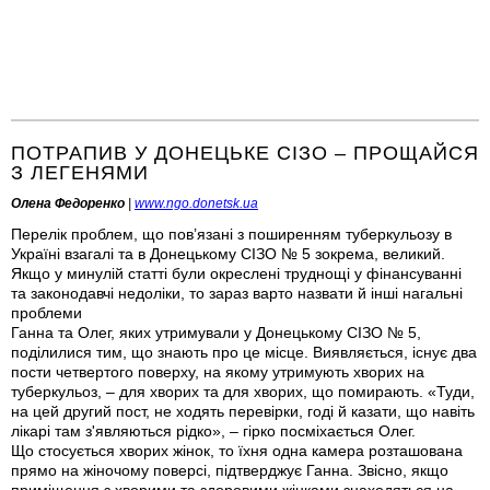
ПОТРАПИВ У ДОНЕЦЬКЕ СІЗО – ПРОЩАЙСЯ
З ЛЕГЕНЯМИ
Олена Федоренко
|
www.ngo.donetsk.ua
Перелік проблем, що пов’язані з поширенням туберкульозу в
Україні взагалі та в Донецькому СІЗО № 5 зокрема, великий.
Якщо у минулій статті були окреслені труднощі у фінансуванні
та законодавчі недоліки, то зараз варто назвати й інші нагальні
проблеми
Ганна та Олег, яких утримували у Донецькому СІЗО № 5,
поділилися тим, що знають про це місце. Виявляється, існує два
пости четвертого поверху, на якому утримують хворих на
туберкульоз, – для хворих та для хворих, що помирають. «Туди,
на цей другий пост, не ходять перевірки, годі й казати, що навіть
лікарі там з'являються рідко», – гірко посміхається Олег.
Що стосується хворих жінок, то їхня одна камера розташована
прямо на жіночому поверсі, підтверджує Ганна. Звісно, якщо