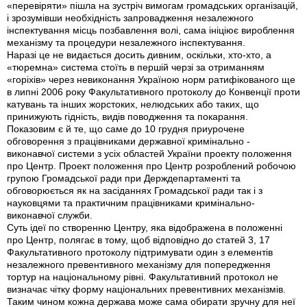
«перевіряти» пішла на зустріч вимогам громадських організацій,
і зрозумівши необхідність запровадження незалежного
інспектування місць позбавлення волі, сама ініціює вироблення
механізму та процедури незалежного інспектування.
Наразі це не видається досить дивним, оскільки, хто-хто, а
«тюремна» система стоїть в першій черзі за отриманням
«горіхів» через невиконання Україною норм ратифікованого ще
в липні 2006 року Факультативного протоколу до Конвенції проти
катувань та інших жорстоких, нелюдських або таких, що
принижують гідність, видів поводження та покарання.
Показовим є й те, що саме до 10 грудня приурочене
обговорення з працівниками державної кримінально -
виконавчої системи з усіх областей України проекту положення
про Центр. Проект положення про Центр розроблений робочою
групою Громадської ради при Держдепартаменті та
обговорюється як на засіданнях Громадської ради так і з
науковцями та практичним працівниками кримінально-
виконавчої служби.
Суть ідеї по створенню Центру, яка відображена в положенні
про Центр, полягає в тому, щоб відповідно до статей 3, 17
Факультативного протоколу підтримувати один з елементів
незалежного превентивного механізму для попередження
тортур на національному рівні. Факультативний протокол не
визначає чітку форму національних превентивних механізмів.
Таким чином кожна держава може сама обирати зручну для неї