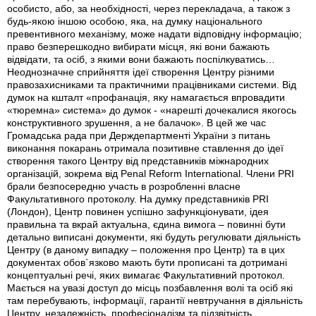
особисто, або, за необхідності, через перекладача, а також з
будь-якою іншою особою, яка, на думку національного
превентивного механізму, може надати відповідну інформацію;
право безперешкодно вибирати місця, які вони бажають
відвідати, та осіб, з якими вони бажають поспілкуватись…
Неоднозначне сприйняття ідеї створення Центру різними
правозахисниками та практичними працівниками системи. Від
думок на кшталт «профанація, яку намагається впровадити
«тюремна» система» до думок - «нарешті дочекалися якогось
конструктивного зрушення, а не балачок». В цей же час
Громадська рада при Держдепартменті України з питань
виконання покарань отримала позитивне ставлення до ідеї
створення такого Центру від представників міжнародних
організацій, зокрема від Penal Reform International. Члени PRI
брали безпосередню участь в розробленні власне
Факультативного протоколу. На думку представників PRI
(Лондон), Центр повинен успішно зафункціонувати, ідея
правильна та вкрай актуальна, єдина вимога – повинні бути
детально виписані документи, які будуть регулювати діяльність
Центру (в даному випадку – положення про Центр) та в цих
документах обов`язково мають бути прописані та дотримані
концептуальні речі, яких вимагає Факультативний протокол.
Мається на увазі доступ до місць позбавлення волі та осіб які
там перебувають, інформації, гарантії невтручання в діяльність
Центру, незалежність, професіоналізм та підзвітність