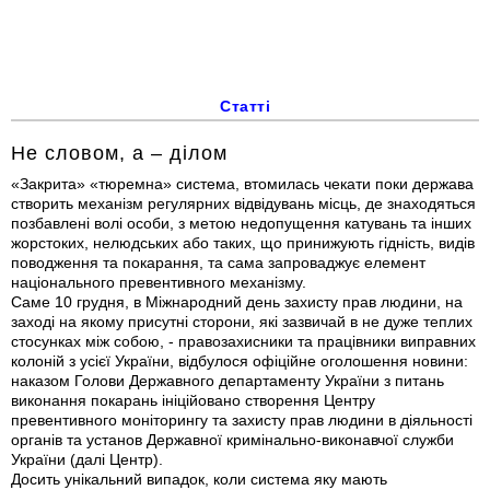
Статті
Не словом, а – ділом
«Закрита» «тюремна» система, втомилась чекати поки держава
створить механізм регулярних відвідувань місць, де знаходяться
позбавлені волі особи, з метою недопущення катувань та інших
жорстоких, нелюдських або таких, що принижують гідність, видів
поводження та покарання, та сама запроваджує елемент
національного превентивного механізму.
Саме 10 грудня, в Міжнародний день захисту прав людини, на
заході на якому присутні сторони, які зазвичай в не дуже теплих
стосунках між собою, - правозахисники та працівники виправних
колоній з усієї України, відбулося офіційне оголошення новини:
наказом Голови Державного департаменту України з питань
виконання покарань ініційовано створення Центру
превентивного моніторингу та захисту прав людини в діяльності
органів та установ Державної кримінально-виконавчої служби
України (далі Центр).
Досить унікальний випадок, коли система яку мають