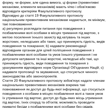
форму, чи форми, але єдина вимога, ці форми (превентивні
механізми, елементи механізмів) мають чітко і обов’язково
відповідати критеріям Факультативного протоколу.
Відповідно до статті 19 Факультативного протоколу
національним превентивним механізмам надаються, як мінімум,
такі повноваження:
a) регулярно розглядати питання про поводження з
позбавленими волі особами в місцях тримання під вартою, з
метою посилення їхнього захисту від катувань та інших
жорстоких, нелюдських або таких, що принижують гідність, видів
поводження та покарання; b) надавати рекомендації
відповідним органам для цілей поліпшення поводження з
позбавленими волі особами та умов їхнього утримання і не
допускати катування та інші жорстокі, нелюдські або такі, що
принижують гідність, види поводження та покарання з
урахуванням відповідних норм Організації Об'єднаних Націй; c)
надавати пропозиції та зауваження, що стосуються чинного
законодавства або законопроектів.
Стаття 20 Факультативного протоколу зобов’язує надати членам
національних превентивних механізмів зокрема такі
повноваження як доступ до будь-якої інформації, що стосується
поводження з особами в місцях позбавлення волі а також умов
їх утримання під вартою; доступ до будь-яких місць утримання
під вартою, їхніх споруд та об'єктів; можливість проводити
приватні бесіди з позбавленими волі особами без свідків,