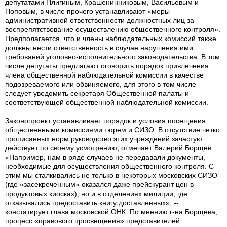
депутатами Плигиным, Крашенинниковым, Васильевым и
Поповым, в числе прочего устанавливают «меры
административной ответственности должностных лиц за
воспрепятствование осуществлению общественного контроля».
Предполагается, что и члены наблюдательных комиссий также
должны нести ответственность в случае нарушения ими
требований уголовно-исполнительного законодательства. В том
числе депутаты предлагают оговорить порядок привлечения
члена общественной наблюдательной комиссии в качестве
подозреваемого или обвиняемого, для этого в том числе
следует уведомить секретаря Общественной палаты и
соответствующей общественной наблюдательной комиссии.
Законопроект устанавливает порядок и условия посещения
общественными комиссиями тюрем и СИЗО. В отсутствие четко
прописанных норм руководство этих учреждений зачастую
действует по своему усмотрению, отмечает Валерий Борщев.
«Например, нам в ряде случаев не передавали документы,
необходимые для осуществления общественного контроля. С
этим мы сталкивались не только в некоторых московских СИЗО
(где «засекреченным» оказался даже прейскурант цен в
продуктовых киосках), но и в отделениях милиции, где
отказывались предоставить книгу доставленных», --
констатирует глава московской ОНК. По мнению г-на Борщева,
процесс «правового просвещения» представителей