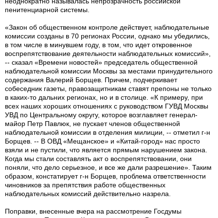
неоднократно называлась непрозрачность российской
пенитенциарной системы.
«Закон об общественном контроле действует, наблюдательные
комиссии созданы в 70 регионах России, однако мы убедились,
в том числе в минувшем году, в том, что идет откровенное
воспрепятствование деятельности наблюдательных комиссий»,
-- сказал «Времени новостей» председатель общественной
наблюдательной комиссии Москвы за местами принудительного
содержания Валерий Борщев. Причем, подчеркивает
собеседник газеты, правозащитникам ставят препоны не только
в каких-то дальних регионах, но и в столице. «К примеру, при
всех наших хороших отношениях с руководством ГУВД Москвы
УВД по Центральному округу, которое возглавляет генерал-
майор Петр Павлюк, не пускает членов общественной
наблюдательной комиссии в отделения милиции, -- отметил г-н
Борщев. -- В ОВД «Мещанское» и «Китай-город» нас просто
взяли и не пустили, что является прямым нарушением закона.
Когда мы стали составлять акт о воспрепятствовании, они
поняли, что дело серьезное, и все же дали разрешение». Таким
образом, констатирует г-н Борщев, проблема ответственности
чиновников за препятствия работе общественных
наблюдательных комиссий действительно назрела.
Поправки, внесенные вчера на рассмотрение Госдумы