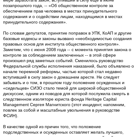
мере заработать закон, вступивший в силу еще в июне
позапрошлого года, -- «Об общественном контроле за
обеспечением прав человека в местах принудительного
содержания и о содействии лицам, находящимся в местах
принудительного содержания».
По словам депутатов, принятие поправок в УПК, КоАП и другие
базовые кодексы и законы вызвано «необходимостью создания
правовых основ для института общественного контроля».
Заметим, что с июня 2008 года -- с момента принятия закона о
контроле за соблюдением заключенных -- в этой сфере
произошел ряд заметных событий. Сменилось руководство
Федеральной службы исполнения наказаний, было объявлено о
начале тюремной реформы, частью которой стал недавно
вступивший в силу закон о домашнем аресте. Не следует
забывать и о том, в прошлом году положение осужденных и
«сидельцев» СИЗО стало темой для широкой общественной
дискуссии, одним из поводов для которой послужила смерть в
следственном изоляторе юриста фонда Heritage Capital
Management Сергея Магнитского (этот инцидент, напомним,
повлек за собой и масштабные увольнения в руководстве
ФСИН).
В качестве одной из причин того, что положение
подследственных и осужденных оставляет желать лучшего,