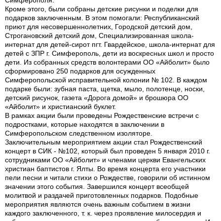
Симферополя.
Кроме этого, были собраны детские рисунки и поделки для
подарков заключенным. В этом помогали: Республиканский
приют для несовершеннолетних, Городской детский дом,
Строгановский детский дом, Специализированная школа-
интернат для детей-сирот пгт. Гвардейское, школа-интернат для
детей с ЗПР г. Симферополь, дети из воскресных школ и просто
дети. Из собранных средств волонтерами ОО «Айболит» было
сформировано 250 подарков для осужденных
Симферопольской исправительной колонии № 102. В каждом
подарке были: зубная паста, щетка, мыло, полотенце, носки,
детский рисунок, газета «Дорога домой» и брошюра ОО
«Айболит» и христианский буклет.
В рамках акции были проведены Рождественские встречи с
подростками, которые находятся в заключении в
Симферопольском следственном изоляторе.
Заключительным мероприятием акции стал Рождественский
концерт в СИК - №102, который был проведен 5 января 2010 г.
сотрудниками ОО «Айболит» и членами церкви Евангельских
христиан баптистов г. Ялты. Во время концерта его участники
пели песни и читали стихи о Рождестве, говорили об истинном
значении этого события. Завершился концерт всеобщей
молитвой и раздачей приготовленных подарков. Подобные
мероприятия являются очень важным событием в жизни
каждого заключенного, т. к. через проявление милосердия и