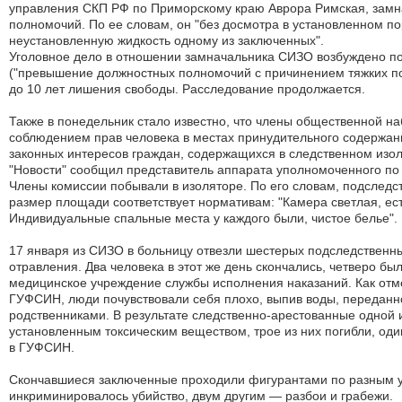
управления СКП РФ по Приморскому краю Аврора Римская, замн
полномочий. По ее словам, он "без досмотра в установленном п
неустановленную жидкость одному из заключенных".
Уголовное дело в отношении замначальника СИЗО возбуждено по 
("превышение должностных полномочий с причинением тяжких по
до 10 лет лишения свободы. Расследование продолжается.
Также в понедельник стало известно, что члены общественной н
соблюдением прав человека в местах принудительного содержан
законных интересов граждан, содержащихся в следственном изол
"Новости" сообщил представитель аппарата уполномоченного по
Члены комиссии побывали в изоляторе. По его словам, подследс
размер площади соответствует нормативам: "Камера светлая, есть 
Индивидуальные спальные места у каждого были, чистое белье".
17 января из СИЗО в больницу отвезли шестерых подследственн
отравления. Два человека в этот же день скончались, четверо б
медицинское учреждение службы исполнения наказаний. Как отм
ГУФСИН, люди почувствовали себя плохо, выпив воды, переданн
родственниками. В результате следственно-арестованные одной 
установленным токсическим веществом, трое из них погибли, од
в ГУФСИН.
Cкончавшиеся заключенные проходили фигурантами по разным 
инкриминировалось убийство, двум другим — разбои и грабежи.