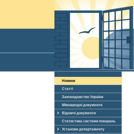
Новини
Статті
Законодавство України
Міжнародні документи
Відомчі документи
Статистика системи покарань
Установи департаменту