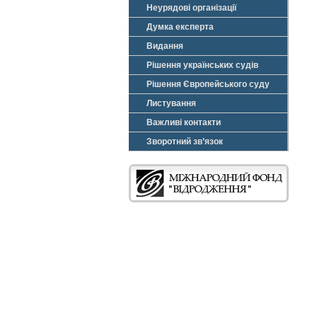
Неурядові організації
Думка експерта
Видання
Рішення українських судів
Рішення Європейського суду
Листування
Важливі контакти
Зворотний зв’язок