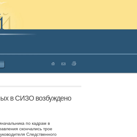
нных в СИЗО возбуждено
мначальника по кадрам в
равления скончались трое
уководителя Следственного