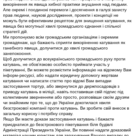
викорінення як явища хибної практики знущання над людьми.
Але окремі і поодинокі перемоги і досягнення в галузі захисту
прав людини, наукові дослідження, проекти і концепції не
можуть бути ефективним рецептом для знищення катування, як
явища без могутньої хвилі громадського єднання і спільної
стратегії дій.
Ми пропонуємо всім громадським організаціям і окремим
громадянам, що бажають сприяти викоріненню катування як
ганебного явища, долучитися до хвилі громадського
занепокоєння.
Щоб долучитися до всеукраїнського громадського руху проти
катувань, не обов’язково особисто приймати участь у
пікетуванні, Ви можете розмістити інформацію на відомому Вам
інформ-ресурсі, або надати юридичну допомогу жертвам
катування чи написати статтю про відомі Вам випадки
застосування тортур, або звернутися до держпосадовців з
приводу катувань в міліції, навіть поставивши свій підпис під
колективним зверненням або просто, розповівши своїм друзям
чи знайомим про те, що до України докотилася хвиля
безстрокової компанії проти катувань. Ви зробите свій внесок в
загальну корисну і потрібну справу.
Якщо Ви маєте докази застосування катувань і бажаєте
приєднатися до безстрокового пікетування біля будівлі
Адміністрації Президента України, Ви повинні надати доказовий
матеріал нашим юристам для зарахування Вашого випадку до