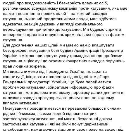
людей про вседозволеність і безкарність владних осіб,
розпочинаємо всеукраїнську кампанію проти катування, яка має
на меті досягнення певних цілей – на кожний випадок
катування, вчинений представниками влади, має відбутися
адекватна реакція держави у вигляді кримінального
переслідування причетних до катування. Ми будемо сприяти
поширенню практики порушень кримінальних справ за фактом
катування.
Для досягнення наших цілей ми маємо намір влаштувати
безстрокове пікетування біля будівлі Адміністрації Президента
України з метою привернути увагу громадськості до проблеми
катування в цілому і до окремих конкретних випадків порушень
прав людини зокрема.
Ми вимагатимемо від Президента України, як гаранта
конституції, ініціювати створення відповідної комісії при
Генеральній прокуратурі України, що буде перейматися
проблемою катування, збиратиме інформацію про факти
катування і контролюватиме якісну перевірку даних для вжиття
належних заходів прокурорського реагування по кожному
випадку катування.
Пікетування проводитиметься в переважній більшості силами
рідних і близьких, і самих людей відносно котрих
застосовувалися катування, які мають бездоганні докази
застосування катувань і які не були почуті державними
службовцями, намагаючись відстояти своє право на захист від