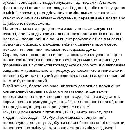
зухвалі, сенсаційні випадки знущань над людьми. Але кожен
факт тортур і приниження людської гідності, побиття і знущання
в міліції є злочин, передбачений кримінальним законом за
кваліфікуючими ознаками – катування, перевищення влади або
службових повноважень.
Не можна сказати, що ці норми закону не застосовуються
взагалі, але випадки кримінального покарання катів в погонах
настільки поодинокі, що вони вщент розчавлюються в чисельній
практиці людських страждань, вибитих свідчень проти себе,
покарання невинних, поламаних людських доль.
Справедливе покарання винних за ознаками катування – це є
поодинокі паростки справедливості, надзвичайно корисні для
формування в суспільстві громадської свідомості, що відповідає
завданням кримінального процесу, де кожен, хто вчинив злочин
повинен бути притягнутий до відповідальності і жоден невинний
не має бути покараний.
В той же час, багато хто знає, як важко домогтися порушення
кримінальної справи за фактом катування, а ще важче
дочекатись справедливого рішення в суді, бо на заваді стоїть
корумпована структура „кумівства” і „телефонного права”, а ще
в народі кажуть „ворон ворону око не виклює”.
Ми, ГО „Громадська підтримка”, ВГО „Центр захисту прав
людини „Свобода”, ГО „Рух „Громадське спонукання”,
продовжуючи досягнуті здобутки світової і вітчизняної спільноти,
направлені на зміну успадкованих стереотипів у свідомості