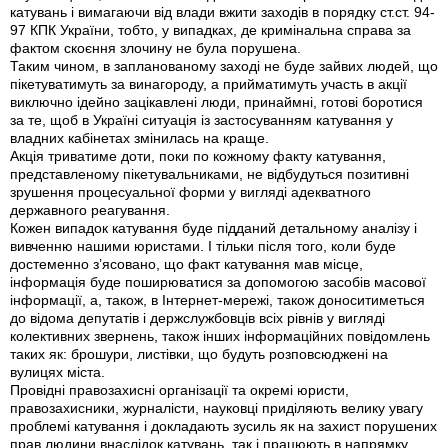
катувань і вимагаючи від влади вжити заходів в порядку ст.ст. 94-
97 КПК України, тобто, у випадках, де кримінальна справа за
фактом скоєння злочину не була порушена.
Таким чином, в запланованому заході не буде зайвих людей, що
пікетуватимуть за винагороду, а прийматимуть участь в акції
виключно ідейно зацікавлені люди, принаймні, готові боротися
за те, щоб в Україні ситуація із застосуванням катування у
владних кабінетах змінилась на краще.
Акція триватиме доти, поки по кожному факту катування,
представленому пікетувальниками, не відбудуться позитивні
зрушення процесуальної форми у вигляді адекватного
державного реагування.
Кожен випадок катування буде підданий детальному аналізу і
вивченню нашими юристами. І тільки після того, коли буде
достеменно з’ясовано, що факт катування мав місце,
інформація буде поширюватися за допомогою засобів масової
інформації, а, також, в Інтернет-мережі, також доноситиметься
до відома депутатів і держслужбовців всіх рівнів у вигляді
колективних звернень, також інших інформаційних повідомлень
таких як: брошури, листівки, що будуть розповсюджені на
вулицях міста.
Провідні правозахисні організації та окремі юристи,
правозахисники, журналісти, науковці приділяють велику увагу
проблемі катування і докладають зусиль як на захист порушених
прав людини внаслідок катувань, так і працюють в напрямку