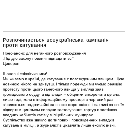
Розпочинається всеукраїнська кампанія
проти катування
Прес-анонс для негайного розповсюдження
„Під дію закону повинні підпадати всі”
Цицерон
Шановні співвітчизники!
Ми живемо в країні, де катування є повсякденним явищем. Цією
новиною нікого не здивуєш. І тільки подекуди ми чуємо реакцію
протесту проти цього ганебного явища у вигляді заяв
громадського осуду, а від влади – обіцянки викоренити це зло,
лише тоді, коли в інформаційному просторі в черговий раз
з’являються надзвичайні за своєю жорстокістю і жахливі за своїм
відвертим цинізмом випадки застосування тортур в застінках
владних кабінетів катів у міліцейських мундирах.
Суспільство вже звикло до типових і повсякденних випадків
катувань в міліції, а журналістів цікавлять лише ексклюзивні,