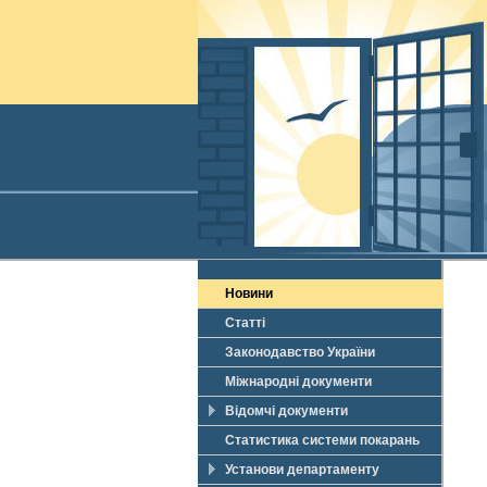
Новини
Статті
Законодавство України
Міжнародні документи
Відомчі документи
Статистика системи покарань
Установи департаменту