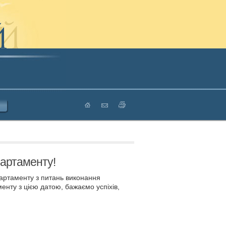
партаменту!
партаменту з питань виконання
менту з цією датою, бажаємо успіхів,