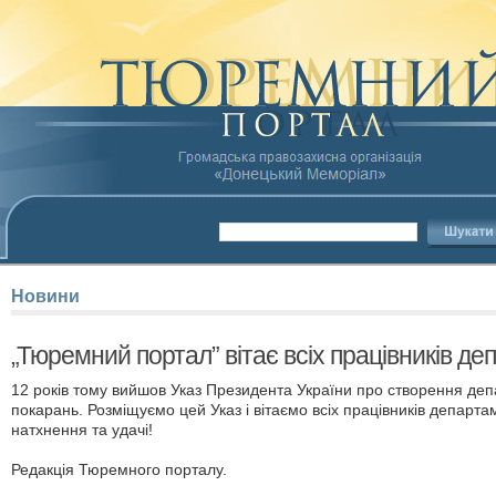
Новини
„Тюремний портал” вітає всіх працівників де
12 років тому вийшов Указ Президента України про створення де
покарань. Розміщуємо цей Указ і вітаємо всіх працівників департа
натхнення та удачі!
Редакція Тюремного порталу.