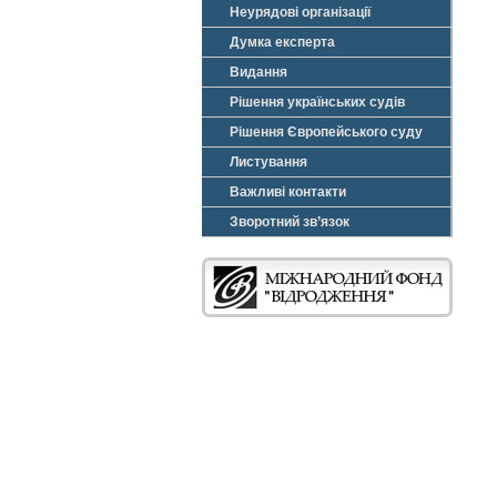
Неурядові організації
Думка експерта
Видання
Рішення українських судів
Рішення Європейського суду
Листування
Важливі контакти
Зворотний зв’язок