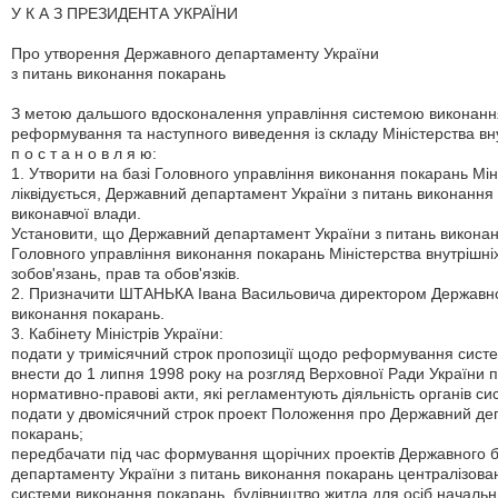
У К А З ПРЕЗИДЕНТА УКРАЇНИ
Про утворення Державного департаменту України
з питань виконання покарань
З метою дальшого вдосконалення управління системою виконання
реформування та наступного виведення із складу Міністерства вн
п о с т а н о в л я ю:
1. Утворити на базі Головного управління виконання покарань Мін
ліквідується, Державний департамент України з питань виконання
виконавчої влади.
Установити, що Державний департамент України з питань викона
Головного управління виконання покарань Міністерства внутрішні
зобов'язань, прав та обов'язків.
2. Призначити ШТАНЬКА Івана Васильовича директором Державно
виконання покарань.
3. Кабінету Міністрів України:
подати у тримісячний строк пропозиції щодо реформування сист
внести до 1 липня 1998 року на розгляд Верховної Ради України пр
нормативно-правові акти, які регламентують діяльність органів с
подати у двомісячний строк проект Положення про Державний де
покарань;
передбачати під час формування щорічних проектів Державного 
департаменту України з питань виконання покарань централізован
системи виконання покарань, будівництво житла для осіб начальн