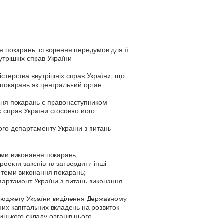
 покарань, створення передумов для її
утрішніх справ України
істерства внутрішніх справ України, що
 покарань як центральний орган
ння покарань є правонаступником
х справ України стосовно його
го департаменту України з питань
еми виконання покарань;
оекти законів та затвердити інші
истеми виконання покарань;
партамент України з питань виконання
бюджету України виділення Державному
их капітальних вкладень на розвиток
ицького складу органів цього