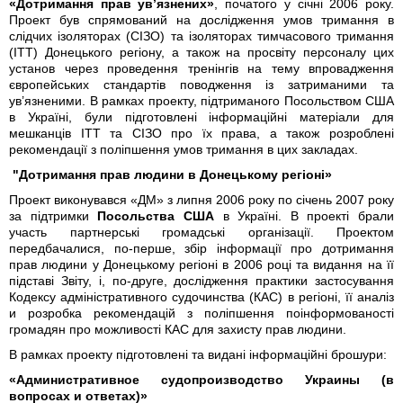
«Дотримання прав ув’язнених»
, початого у січні 2006 року.
Проект був спрямований на дослідження умов тримання в
слідчих ізоляторах (СІЗО) та ізоляторах тимчасового тримання
(ІТТ) Донецького регіону, а також на просвіту персоналу цих
установ через проведення тренінгів на тему впровадження
європейських стандартів поводження із затриманими та
ув’язненими. В рамках проекту, підтриманого Посольством США
в Україні, були підготовлені інформаційні матеріали для
мешканців ІТТ та СІЗО про їх права, а також розроблені
рекомендації з поліпшення умов тримання в цих закладах.
"Дотримання прав людини в Донецькому регіоні»
Проект виконувався «ДМ» з липня 2006 року по січень 2007 року
за підтримки
Посольства США
в Україні. В проекті брали
участь партнерські громадські організації. Проектом
передбачалися, по-перше, збір інформації про дотримання
прав людини у Донецькому регіоні в 2006 році та видання на її
підставі Звіту, і, по-друге, дослідження практики застосування
Кодексу адміністративного судочинства (КАС) в регіоні, її аналіз
и розробка рекомендацій з поліпшення поінформованості
громадян про можливості КАС для захисту прав людини.
В рамках проекту підготовлені та видані інформаційні брошури:
«Административное судопроизводство Украины (в
вопросах и ответах)»