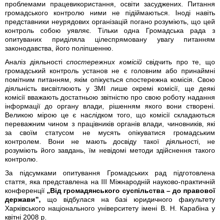
проблемами працевикористання, освіти засуджених. Питання
громадського контролю ними не підіймаються. Іноді навіть
представники неурядових організацій погано розуміють, що цей
контроль собою уявляє. Тільки одна Громадська рада з
опитуваних приділяла цілеспрямовану увагу питанням
законодавства, його поліпшенню.
Аналіз діяльності
спостережних комісій
свідчить про те, що
громадський контроль установ не є головним або принаймні
помітним питанням, якім опікується спостережна комісія. Свою
діяльність висвітлюють у ЗМІ лише окремі комісії, ще деякі
комісії вважають достатньою звітністю про свою роботу надання
інформації до органу влади, рішенням якого вони створені.
Великою мірою це є наслідком того, що комісії складаються
переважним чином з працівників органів влади, чиновників, які
за своїм статусом не мусять опікуватися громадським
контролем. Вони не мають досвіду такої діяльності, не
розуміють його завдань, їм невідомі методи здійснення такого
контролю.
За підсумками опитування Громадських рад підготовлена
стаття, яка представлена на IІІ Міжнародній науково-практичній
конференції
„Від громадянського суспільства – до правової
держави”,
що відбулася на базі юридичного факультету
Харківського національного університету імені В. Н. Карабіна у
квітні 2008 р.