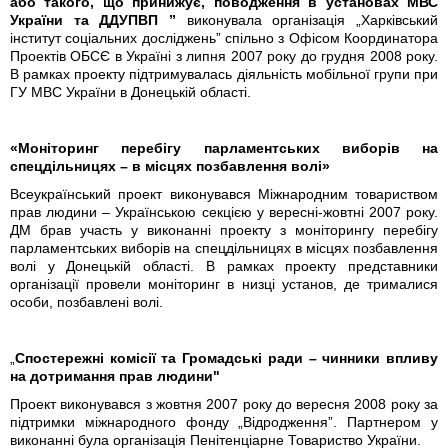
або такого, що принижує, поводження в установах МВС
України та ДДУПВП ”
виконувала організація „Харківський
інститут соціальних досліджень” спільно з Офісом Координатора
Проектів ОБСЄ в Україні з липня 2007 року до грудня 2008 року.
В рамках проекту підтримувалась діяльність мобільної групи при
ГУ МВС України в Донецькій області.
«Моніторинг перебігу парламентських виборів на
спецдільницях – в місцях позбавлення волі»
Всеукраїнський проект виконувався Міжнародним товариством
прав людини – Українською секцією у вересні-жовтні 2007 року.
ДМ брав участь у виконанні проекту з моніторингу перебігу
парламентських виборів на спецдільницях в місцях позбавлення
волі у Донецькій області. В рамках проекту представники
організації провели моніторинг в низці установ, де трималися
особи, позбавлені волі.
„
Спостережні комісії та Громадські ради – чинники впливу
на дотримання прав людини"
Проект виконувався з жовтня 2007 року до вересня 2008 року за
підтримки міжнародного фонду „Відродження”. Партнером у
виконанні була організація Пенітенціарне Товариство України.