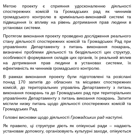
Метою проекту є сприяння удосконаленню діяльності
спостережних комісій та Громадських рад як чинників
громадського контролю в кримінально-виконавчій системі та
підвищення їх впливу на рівень дотримання прав людини в
установах системи.
Протягом виконання проекту проведено дослідження реального
стану діяльності спостережних комісій та Громадських Рад при
управліннях Департаменту з питань виконання покарань,
визначені проблеми діяльності та бездіяльності цих структур,
особливості формування складів цих органів, їх реальний вплив
на дотримання прав людини в установах системи, їх
ефективність як чинників громадського контролю.
В рамках виконання проекту були підготовлені та розіслані
понад 170 запитів до обласних та місцевих спостережних
комісій, до територіальних управлінь Департаменту з питань
виконання покарань та до Громадських рад при територіальних
управліннях Департаменту з питань викоання покарань. Запити
містили низку питань щодо діяльності спостережних комісій та
Громадських Рад.
Головні висновки щодо діяльності
Громадських рад
наступні.
Як правило, ці структури діють як опікунські ради – надають
установам допомогу, організовують культурні заходи, опікуються