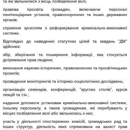
та які звільнилися з місць позбавлення волі;
правова просвіта громадян, включаючи персонал
пенітенціарних установ, правоохоронних та інших державних
органів;
сприяння зусиллям з реформування кримінально-виконавчої
системи.
Відповідно до наведених статутних цілей та завдань "ДМ"
здійснює:
збір, зберігання та поширення інформації, яка стосується
дотримання прав людини;
виконання науково-історичних, правозахисних та просвітницьких
проектів;
проведення моніторингів та історико-соціологічних досліджень;
організацію семінарів, конференцій, “круглих столів”, курсів
лекцій та т.ін.;
надання допомоги установам кримінально-виконавчої системи,
їхньому персоналу, а також громадянам, які перебувають у
місцях позбавлення волі або звільнились з них;
участь у діяльності спостережних комісій, громадських рад та
інших структур, діяльність яких спрямована на захист прав