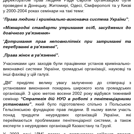
Директоратом прав людини Ради Європи організацією були
проведені в Донецьку, Житомирі, Одесі, Сімферополі та у Києві
у 2000-2004 роках семінари на такі теми:
“
Права людини і кримінально-виконавча система України”
;
«Міжнародні стандарти утримання осіб, засуджених до
довічного ув’язнення»
“
Дотримання прав неповнолітніх при затриманні та
перебуванні в ув’язненні”,
„
Права жінок в ув’язненні”.
Учасниками цих заходів були працівники установ кримінально-
виконавчої системи України, громадські організації, науковці та
інші фахівці у цій галузі.
„ДМ” приділяє велику увагу залученню до співпраці з
установами виконання покарань широкого кола громадських
організацій. З цією метою восени 2002 року відбувся тижневий
семінар
“Стратегія дій НУО в роботі з пенітенціарними
установами”
, який було підготовлено спільно з Польською
Гельсінкською фундацією прав людини. В ньому взяли участь
понад тридцяти неурядових організацій України, які
переймаються проблемами пенітенціарної системи, а також
експерти з неурядових організацій Казахстану та Грузії.