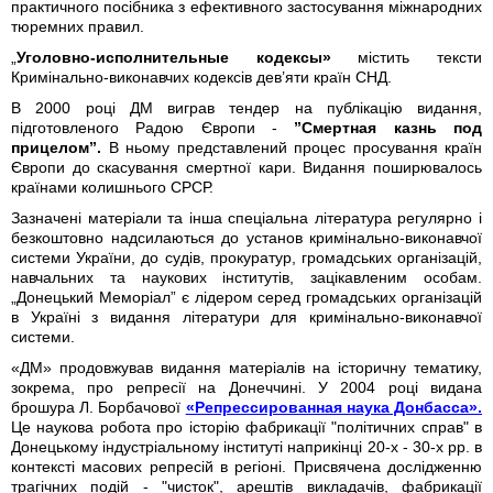
практичного посібника з ефективного застосування міжнародних
тюремних правил.
„
Уголовно-исполнительные кодексы»
містить
тексти
Кримінально-виконавчих кодексів дев’яти країн СНД.
В 2000 році ДМ виграв тендер на публікацію видання,
підготовленого Радою Європи -
”Смертная казнь под
прицелом”.
В ньому представлений процес просування країн
Європи до скасування смертної кари. Видання поширювалось
країнами колишнього СРСР.
Зазначені матеріали та інша спеціальна література регулярно і
безкоштовно надсилаються до установ кримінально-виконавчої
системи України, до судів, прокуратур, громадських організацій,
навчальних та наукових інститутів, зацікавленим особам.
„Донецький Меморіал” є лідером серед громадських організацій
в Україні з видання літератури для кримінально-виконавчої
системи.
«ДМ» продовжував видання матеріалів на історичну тематику,
зокрема, про репресії на Донеччині. У 2004 році видана
брошура Л. Борбачової
«Репрессированная наука Донбасса».
Це наукова робота про історію фабрикації "політичних справ" в
Донецькому індустріальному інституті наприкінці 20-х - 30-х рр. в
контексті масових репресій в регіоні. Присвячена дослідженню
трагічних подій - "чисток", арештів викладачів, фабрикації