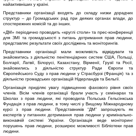
найактивніших у країні.
Представники організації входять до складу низки дорадчих
структур – до Громадських рад при деяких органах влади, до
спостережних комісій та до інших.
«ДМ» періодично проводить «круглі столи» та прес-конференції
для ЗМІ та громадськості з питань дотримання прав людини,
представляє результати своїх досліджень та моніторингів.
Представники організації мали можливість відвідувати та
знайомитись з діяльністю пенітенціарних систем США, Польщі,
Болгарії, Латвії, Білорусі, Казахстану, Вірменії, Грузії та Росії,
знайомились з діяльністю структур Ради Європи та
Європейського Суду з прав людини у Страсбурзі (Франція) та з
діяльністю громадських організацій Нідерландів та Бельгії.
Організація приділяє увагу підвищенню фахового рівня своїх
членів. Вісім членів організації брали участь у семінарах та
Школах з прав людини, які проводила Польська Гельсінкська
Фундація з прав людини, в тому числі у Вищому Міжнародному
курсі з прав людини. Представників “ДМ” запрошують як
експертів у питаннях дотримання прав людини у кримінально-
виконавчій системі України. Організація веде моніторинг
порушень прав людини, розширює можливості Бібліотеки прав
людини.