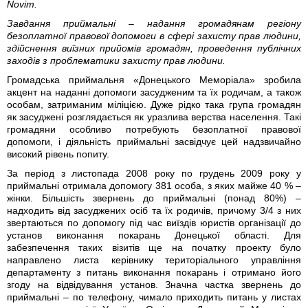
Novim.
Завдання приймальні – надання громадянам регіону
безоплатної правової допомоги в сфері захисту прав людини,
здійснення виїзних прийомів громадян, проведення публічних
заходів з проблематики захисту прав людини.
Громадська приймальня «Донецького Меморіала» зробила
акцент на наданні допомоги засудженим та їх родичам, а також
особам, затриманим міліцією. Дуже рідко така група громадян
як засуджені розглядається як уразлива верства населення. Такі
громадяни особливо потребують безоплатної правової
допомоги, і діяльність приймальні засвідчує цей надзвичайно
високий рівень попиту.
За період з листопада 2008 року по грудень 2009 року у
приймальні отримала допомогу 381 особа, з яких майже 40 % –
жінки. Більшість звернень до приймальні (понад 80%) –
надходить від засуджених осіб та їх родичів, причому 3/4 з них
звертаються по допомогу під час виїздів юристів організації до
установ виконання покарань Донецької області. Для
забезпечення таких візитів ще на початку проекту було
направлено листа керівнику територіального управління
департаменту з питань виконання покарань і отримано його
згоду на відвідування установ. Значна частка звернень до
приймальні – по телефону, чимало приходить питань у листах