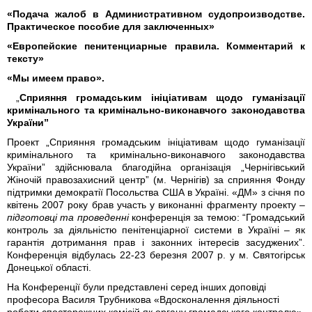
«Подача жалоб в Административном судопроизводстве.
Практическое пособие для заключенных»
«Европейские пенитенциарные правила. Комментарий к
тексту»
«Мы имеем право».
„
Сприяння громадським ініціативам щодо гуманізації
кримінального та кримінально-виконавчого законодавства
України”
Проект „Сприяння громадським ініціативам щодо гуманізації
кримінального та кримінально-виконавчого законодавства
України” здійснювала благодійна організація „Чернігівський
Жіночій правозахисний центр” (м. Чернігів) за сприяння Фонду
підтримки демократії Посольства США в Україні. «ДМ» з січня по
квітень 2007 року брав участь у виконанні фрагменту проекту –
підготовці та проведенні
конференція за темою: “Громадський
контроль за діяльністю пенітенціарної системи в Україні – як
гарантія дотримання прав і законних інтересів засуджених”.
Конференція відбулась 22-23 березня 2007 р. у м. Святогірськ
Донецької області.
На Конференції були представлені серед інших доповіді
професора Василя Трубникова «Вдосконалення діяльності