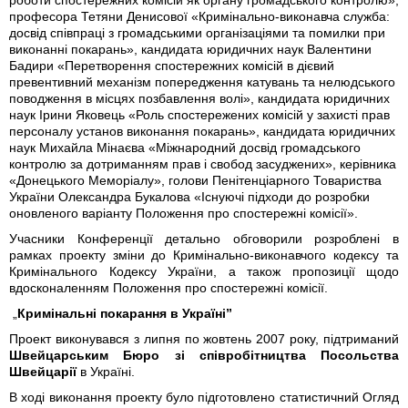
роботи спостережних комісій як органу громадського контролю»,
професора Тетяни Денисової «Кримінально-виконавча служба:
досвід співпраці з громадськими організаціями та помилки при
виконанні покарань», кандидата юридичних наук Валентини
Бадири «Перетворення спостережних комісій в дієвий
превентивний механізм попередження катувань та нелюдського
поводження в місцях позбавлення волі», кандидата юридичних
наук Ірини Яковець «Роль спостережених комісій у захисті прав
персоналу установ виконання покарань», кандидата юридичних
наук Михайла Мінаєва «Міжнародний досвід громадського
контролю за дотриманням прав і свобод засуджених», керівника
«Донецького Меморіалу», голови Пенітенціарного Товариства
України Олександра Букалова «Існуючі підходи до розробки
оновленого варіанту Положення про спостережні комісії».
Учасники Конференції детально обговорили розроблені в
рамках проекту зміни до Кримінально-виконавчого кодексу та
Кримінального Кодексу України, а також пропозиції щодо
вдосконаленням Положення про спостережні комісії.
„
Кримінальні покарання в Україні”
Проект виконувався з липня по жовтень 2007 року, підтриманий
Швейцарським Бюро зі співробітництва Посольства
Швейцарії
в Україні.
В ході виконання проекту було підготовлено статистичний Огляд