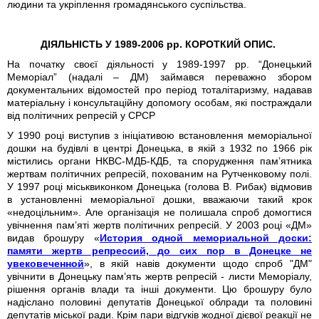
людини та укріплення громадянського суспільства.
ДІЯЛЬНІСТЬ У 1989-2006 рр. КОРОТКИЙ ОПИС.
На початку своєї діяльності у 1989-1997 рр. “Донецький
Меморіал” (надалі – ДМ) займався переважно збором
документальних відомостей про період тоталітаризму, надавав
матеріальну і консультаційну допомогу особам, які постраждали
від політичних репресій у СРСР
У 1990 році виступив з ініціативою встановлення меморіальної
дошки на будівлі в центрі Донецька, в якій з 1932 по 1966 рік
містились органи НКВС-МДБ-КДБ, та спорудження пам’ятника
жертвам політичних репресій, похованим на Рутченковому полі.
У 1997 році міськвиконком Донецька (голова В. Рибак) відмовив
в установленні меморіальної дошки, вважаючи такий крок
«недоцільним». Але організація не полишала спроб домогтися
увічнення пам’яті жертв політичних репресій. У 2003 році «ДМ»
видав брошуру «
История одной мемориальной доски:
памяти жертв репрессий, до сих пор в Донецке не
увековеченной
», в якій навів документи щодо спроб "ДМ"
увічнити в Донецьку пам’ять жертв репресій - листи Меморіалу,
рішення органів влади та інші документи. Цю брошуру було
надіслано половині депутатів Донецької облради та половині
депутатів міської ради. Крім пари відгуків жодної дієвої реакції не