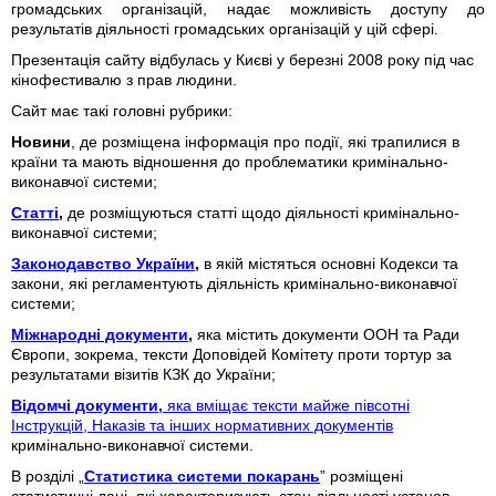
громадських організацій, надає можливість доступу до
результатів діяльності громадських організацій у цій сфері.
Презентація сайту відбулась у Києві у березні 2008 року під час
кінофестивалю з прав людини.
Сайт має такі головні рубрики:
Новини
, де розміщена інформація про події, які трапилися в
країни та мають відношення до проблематики кримінально-
виконавчої системи;
Статті
,
де розміщуються статті щодо діяльності кримінально-
виконавчої системи;
Законодавство України
,
в якій містяться основні Кодекси та
закони, які регламентують діяльність кримінально-виконавчої
системи;
Міжнародні документи
,
яка містить документи ООН та Ради
Європи, зокрема, тексти Доповідей Комітету проти тортур за
результатами візитів КЗК до України;
Відомчі документи,
яка вміщає тексти майже півсотні
Інструкцій, Наказів та інших нормативних документів
кримінально-виконавчої системи.
В розділі „
Статистика системи покарань
” розміщені