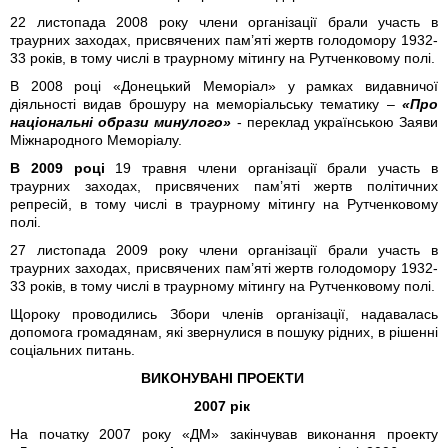
22 листопада 2008 року члени організації брали участь в
траурних заходах, присвячених пам’яті жертв голодомору 1932-
33 років, в тому числі в траурному мітингу на Рутченковому полі.
В 2008 році «Донецький Меморіал» у рамках видавничої
діяльності видав брошуру на меморіальську тематику –
«Про
національні образи минулого»
- переклад українською Заяви
Міжнародного Меморіалу.
В 2009 році
19 травня члени організації брали участь в
траурних заходах, присвячених пам’яті жертв політичних
репресій, в тому числі в траурному мітингу на Рутченковому
полі.
27 листопада 2009 року члени організації брали участь в
траурних заходах, присвячених пам’яті жертв голодомору 1932-
33 років, в тому числі в траурному мітингу на Рутченковому полі.
Щороку проводились Збори членів організації, надавалась
допомога громадянам, які звернулися в пошуку рідних, в рішенні
соціальних питань.
ВИКОНУВАНІ ПРОЕКТИ
2007 рік
На початку 2007 року «ДМ» закінчував виконання проекту