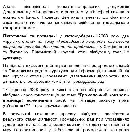
Аналіз відповідності нормативно-правових документів
Департаменту міжнародним стандартам у цій сфері виконано
експертом Іриною Яковець. Цей аналіз виявив, що фактично
законодавчо визначених механізмів здійснення громадського
контролю немає.
Підготовлені та проведені у лютому-березні 2008 року два
«круглих столи» на тему
«Громадський контроль діяльності
закритих закладів: досягнення та проблеми»
- у Сімферополі
та Луганську
.
Підсумковий «круглий стіл» відбувся у травні у
Донецьку.
На підставі письмового опитування членів спостережних комісій
та Громадських рад та з урахуванням інформації, отриманій під
час „круглих столів”, проведено узагальнення відомостей про
діяльність спостережних комісій та Громадських рад.
17 вересня 2008 року в Києві в агенції «Українські новини»
відбулась прес-конференція на тему
"Громадський контроль
в’язниць: ефективний засіб чи імітація захисту прав
ув’язнених?"
– про підсумки проекту.
В результаті виконання проекту відбулося дослідження
реального стану діяльності Громадських рад при управліннях
Департаменту та спостережних комісій, яке дозволило виявити
міру їх ефективності у забезпеченні громадського контролю