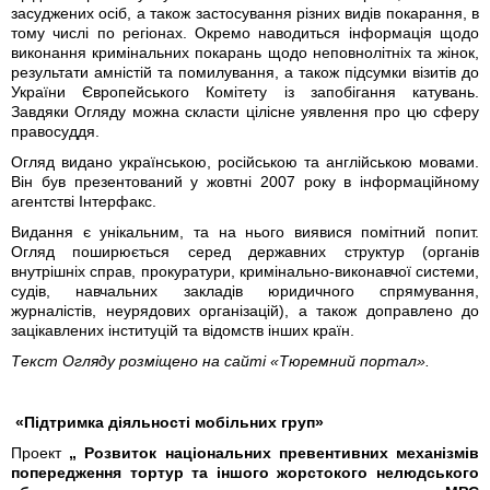
засуджених осіб, а також застосування різних видів покарання, в
тому числі по регіонах. Окремо наводиться інформація щодо
виконання кримінальних покарань щодо неповнолітніх та жінок,
результати амністій та помилування, а також підсумки візитів до
України Європейського Комітету із запобігання катувань.
Завдяки Огляду можна скласти цілісне уявлення про цю сферу
правосуддя.
Огляд видано українською, російською та англійською мовами.
Він був презентований у жовтні 2007 року в інформаційному
агентстві Інтерфакс.
Видання є унікальним, та на нього виявися помітний попит.
Огляд поширюється серед державних структур (органів
внутрішніх справ, прокуратури, кримінально-виконавчої системи,
судів, навчальних закладів юридичного спрямування,
журналістів, неурядових організацій), а також доправлено до
зацікавлених інституцій та відомств інших країн.
Текст Огляду розміщено на сайті «Тюремний портал».
«Підтримка діяльності мобільних груп»
Проект
„ Розвиток національних превентивних механізмів
попередження тортур та іншого жорстокого нелюдського