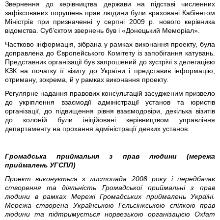
Звернення до керівництва держави на підставі численних
зафіксованих порушень прав людини були враховані Кабінетом
Міністрів при призначенні у серпні 2009 р. нового керівника
відомства. Суб’єктом звернень був і «Донецький Меморіал».
Частково інформація, зібрана у рамках виконання проекту, була
доправлена до Європейського Комітету із запобігання катувань.
Представник організації був запрошений до зустрічі з делегацією
КЗК на початку її візиту до України і представив інформацію,
отриману, зокрема, й у рамках виконання проекту.
Регулярне надання правових консультацій засудженим призвело
до укріплення взаємодії адміністрації установ та юристів
організації, до підвищення рівня взаємодовіри, декілька візитів
до колоній були ініційовані керівництвом управління
департаменту на прохання адміністрації деяких установ.
Громадська приймальня з прав людини (мережа
приймалень УГСПЛ)
Проект виконується з листопада 2008 року і передбачає
створення та діяльність Громадської приймальні з прав
людини в рамках Мережі Громадських приймалень Україні.
Мережа створена Українською Гельсінкською спілкою прав
людини та підтримується норвезькою організацією Oxfam