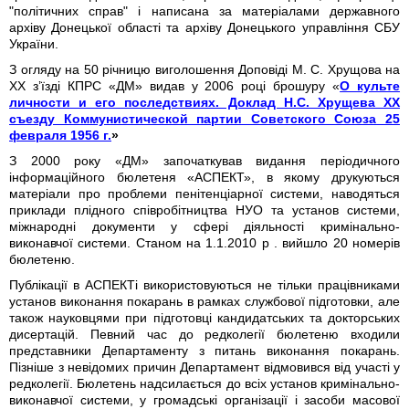
"політичних справ" і написана за матеріалами державного
архіву Донецької області та архіву Донецького управління СБУ
України.
З огляду на 50 річницю виголошення Доповіді М. С. Хрущова на
ХХ з’їзді КПРС «ДМ» видав у 2006 році брошуру «
О культе
личности и его последствиях. Доклад Н.С. Хрущева XX
съезду Коммунистической партии Советского Союза 25
февраля 1956 г.
»
З 2000 року «ДМ» започаткував видання періодичного
інформаційного бюлетеня «АСПЕКТ», в якому друкуються
матеріали про проблеми пенітенціарної системи, наводяться
приклади плідного співробітництва НУО та установ системи,
міжнародні документи у сфері діяльності кримінально-
виконавчої системи. Станом на 1.1.2010 р . вийшло 20 номерів
бюлетеню.
Публікації в АСПЕКТі використовуються не тільки працівниками
установ виконання покарань в рамках службової підготовки, але
також науковцями при підготовці кандидатських та докторських
дисертацій. Певний час до редколегії бюлетеню входили
представники Департаменту з питань виконання покарань.
Пізніше з невідомих причин Департамент відмовився від участі у
редколегії. Бюлетень надсилається до всіх установ кримінально-
виконавчої системи, у громадські організації і засоби масової