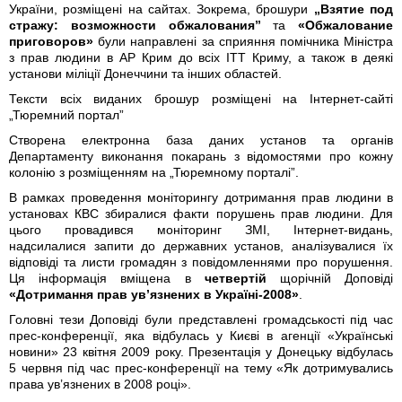
України, розміщені на сайтах. Зокрема, брошури
„Взятие под
стражу: возможности обжалования”
та
«Обжалование
приговоров»
були направлені за сприяння помічника Міністра
з прав людини в АР Крим до всіх ІТТ Криму, а також в деякі
установи міліції Донеччини та інших областей.
Тексти всіх виданих брошур розміщені на Інтернет-сайті
„Тюремний портал”
Створена електронна база даних установ та органів
Департаменту виконання покарань з відомостями про кожну
колонію з розміщенням на „Тюремному порталі”.
В рамках проведення моніторингу дотримання прав людини в
установах КВС збиралися факти порушень прав людини. Для
цього провадився моніторинг ЗМІ, Інтернет-видань,
надсилалися запити до державних установ, аналізувалися їх
відповіді та листи громадян з повідомленнями про порушення.
Ця інформація вміщена в
четвертій
щорічній Доповіді
«Дотримання прав ув’язнених в Україні-2008»
.
Головні тези Доповіді були представлені громадськості під час
прес-конференції, яка відбулась у Києві в агенції «Українські
новини» 23 квітня 2009 року. Презентація у Донецьку відбулась
5 червня під час прес-конференції на тему «Як дотримувались
права ув’язнених в 2008 році».