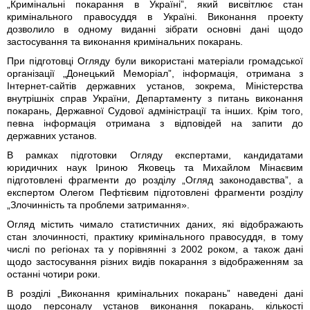
„Кримінальні покарання в Україні”, який висвітлює стан
кримінального правосуддя в Україні. Виконання проекту
дозволило в одному виданні зібрати основні дані щодо
застосування та виконання кримінальних покарань.
При підготовці Огляду були використані матеріали громадської
організації „Донецький Меморіал”, інформація, отримана з
Інтернет-сайтів державних установ, зокрема, Міністерства
внутрішніх справ України, Департаменту з питань виконання
покарань, Державної Судової адміністрації та інших. Крім того,
певна інформація отримана з відповідей на запити до
державних установ.
В рамках підготовки Огляду експертами, кандидатами
юридичних наук Іриною Яковець та Михайлом Мінаєвим
підготовлені фрагменти до розділу „Огляд законодавства”, а
експертом Олегом Пефтієвим підготовлені фрагменти розділу
„Злочинність та проблеми затримання».
Огляд містить чимало статистичних даних, які відображають
стан злочинності, практику кримінального правосуддя, в тому
числі по регіонах та у порівнянні з 2002 роком, а також дані
щодо застосування різних видів покарання з відображенням за
останні чотири роки.
В розділі „Виконання кримінальних покарань” наведені дані
щодо персоналу установ виконання покарань, кількості