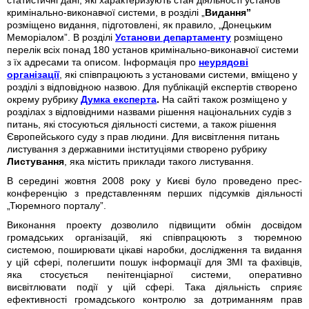
статистичні дані, які характеризують стан діяльності установ
кримінально-виконавчої системи, в розділі „
Видання”
розміщено видання, підготовлені, як правило, „Донецьким
Меморіалом”. В розділі
Установи департаменту
розміщено
перелік всіх понад 180 установ кримінально-виконавчої системи
з їх адресами та описом. Інформація про
неурядові
організації
, які співпрацюють з установами системи, вміщено у
розділі з відповідною назвою. Для публікацій експертів створено
окрему рубрику
Думка експерта
.
На сайті також розміщено у
розділах з відповідними назвами рішення національних судів з
питань, які стосуються діяльності системи, а також рішення
Європейського суду з прав людини. Для висвітлення питань
листування з державними інституціями створено рубрику
Листування
, яка містить приклади такого листування.
В середині жовтня 2008 року у Києві було проведено прес-
конференцію з представленням перших підсумків діяльності
„Тюремного порталу”.
Виконання проекту дозволило підвищити обмін досвідом
громадських організацій, які співпрацюють з тюремною
системою, поширювати цікаві наробки, дослідження та видання
у цій сфері, полегшити пошук інформації для ЗМІ та фахівців,
яка стосується пенітенціарної системи, оперативно
висвітлювати події у цій сфері. Така діяльність сприяє
ефективності громадського контролю за дотриманням прав