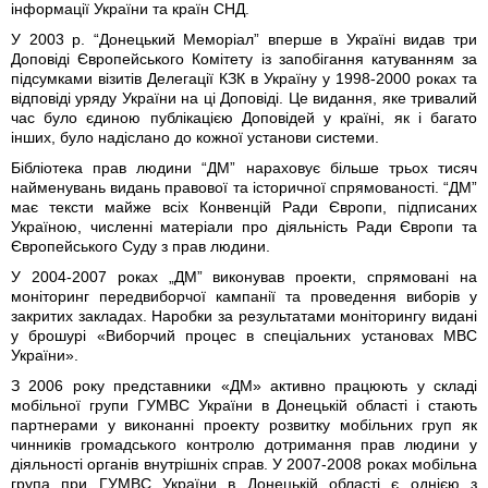
інформації України та країн СНД.
У 2003 р. “Донецький Меморіал” вперше в Україні видав три
Доповіді Європейського Комітету із запобігання катуванням за
підсумками візитів Делегації КЗК в Україну у 1998-2000 роках та
відповіді уряду України на ці Доповіді. Це видання, яке тривалий
час було єдиною публікацією Доповідей у країні, як і багато
інших, було надіслано до кожної установи системи.
Бібліотека прав людини “ДМ” нараховує більше трьох тисяч
найменувань видань правової та історичної спрямованості. “ДМ”
має тексти майже всіх Конвенцій Ради Європи, підписаних
Україною, численні матеріали про діяльність Ради Європи та
Європейського Суду з прав людини.
У 2004-2007 роках „ДМ” виконував проекти, спрямовані на
моніторинг передвиборчої кампанії та проведення виборів у
закритих закладах. Наробки за результатами моніторингу видані
у брошурі «Виборчий процес в спеціальних установах МВС
України».
З 2006 року представники «ДМ» активно працюють у складі
мобільної групи ГУМВС України в Донецькій області і стають
партнерами у виконанні проекту розвитку мобільних груп як
чинників громадського контролю дотримання прав людини у
діяльності органів внутрішніх справ. У 2007-2008 роках мобільна
група при ГУМВС України в Донецькій області є однією з