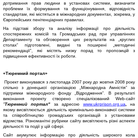
дотримання прав людини в установах системи, визначити
проблеми їх формування та функціонування, відповідність
стандартам, які містяться в міжнародних документах, зокрема, у
Європейських пенітенціарних правилах.
На підставі збору та аналізу інформації про діяльність
спостережних комісій та Громадських рад при управліннях
Департаменту та обговорення цих результатів на „круглих
столах” підготовлені, видані та поширені „методичні
рекомендації”, які містять низку порад то пропозицій з
підвищення ефективності їх роботи.
«Тюремний портал»
Проект виконувався з листопада 2007 року до жовтня 2008 року
спільно з донецької організацією „Міжнародна Амністія” за
підтримки міжнародного фонду „Відродження”. В результаті
виконання проекту створено спеціалізований Web-сайт
"
Тюремний портал"
за адресою
www.ukrprison.org.ua
,
на
якому висвітлюється діяльність кримінально-виконавчої системи
та співробітництво громадських організацій з установами
відомства. Різноманітні рубрики сайту висвітлюють різні аспекти
діяльності та події у цій сфері.
Сайт акумулює інформацію про діяльність широкого кола