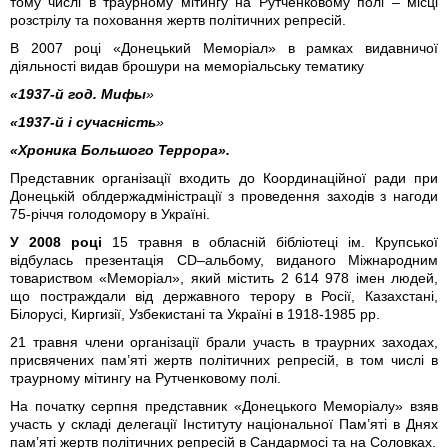
тому числі в траурному мітингу на Рутченковому полі – місці
розстрілу та поховання жертв політичних репресій.
В 2007 році «Донецький Меморіал» в рамках видавничої
діяльності видав брошури на меморіальську тематику
«1937-й год. Мифы
»
«1937-й і сучасність
»
«Хроника Большого Террора».
Представник організації входить до Координаційної ради при
Донецькій облдержадміністрації з проведення заходів з нагоди
75-річчя голодомору в Україні.
У 2008 році
15 травня в обласній бібліотеці ім. Крупської
відбулась презентація CD–альбому, виданого Міжнародним
товариством «Меморіал», який містить 2 614 978 імен людей,
що постраждали від державного терору в Росії, Казахстані,
Білорусі, Киргизії, Узбекистані та Україні в 1918-1985 рр.
21 травня члени організації брали участь в траурних заходах,
присвячених пам’яті жертв політичних репресій, в том числі в
траурному мітингу на Рутченковому полі.
На початку серпня представник «Донецького Меморіалу» взяв
участь у складі делегації Інституту національної Пам’яті в Днях
пам’яті жертв політичних репресій в Сандармосі та на Соловках.