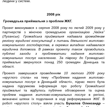
людини у системі.
2008 рік
Громадська приймальня з проблем ЖКГ.
Проект виконувався з серпня 2008 року по лютий 2009 року у
партнерстві з жіночою громадською
організацією „Чайка”
(Луганськ). Громадська приймальня надавала громадянам
регіону юридичні консультації з питань діяльності житлово-
комунального господарства, в окремих випадках надавалася
юридична допомога. В рамках проекту також проводились
публічні заходи з проблематики надання житлово-
комунальних послуг населенню. За півроку до
Громадської
приймальні звернулося понад 250 громадян Донецька та
області.
Проект завершився проведенням 10 лютого 2009 року
«круглого стола» на тему «Проблеми надання
житлово-
комунальних послуг
в Донецькій області», підчас якого була
надана підсумкова інформація про роботу
Громадської
приймальні
та відбулось публічне обговорення та оцінка
проблем надання
житлово-комунальних послуг
в регіоні,
визначені шляхи їх подолання в ході реформування ЖКГ. В
роботі «круглого столу» взяли участь
Букалов Олександр
–