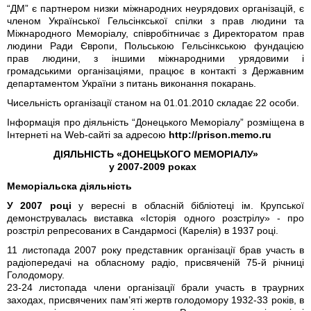
“ДМ” є партнером низки міжнародних неурядових організацій, є
членом Української Гельсінкської спілки з прав людини та
Міжнародного Меморіалу, співробітничає з Директоратом прав
людини Ради Європи, Польською Гельсінкською фундацією
прав людини, з іншими міжнародними урядовими і
громадськими організаціями, працює в контакті з Державним
департаментом України з питань виконання покарань.
Чисельність організації станом на 01.01.2010 складає 22 особи.
Інформація про діяльність “Донецького Меморіалу” розміщена в
Інтернеті на Web-сайті за адресою
http://prison.memo.ru
ДІЯЛЬНІСТЬ «ДОНЕЦЬКОГО МЕМОРІАЛУ»
у 2007-2009 роках
Меморіальска діяльність
У 2007 році
у вересні в обласній бібліотеці ім. Крупської
демонструвалась виставка «Історія одного розстрілу» - про
розстріл репресованих в Сандармосі (Карелія) в 1937 році.
11 листопада 2007 року представник організації брав участь в
радіопередачі на обласному радіо, присвяченій 75-й річниці
Голодомору.
23-24 листопада члени організації брали участь в траурних
заходах, присвячених пам’яті жертв голодомору 1932-33 років, в