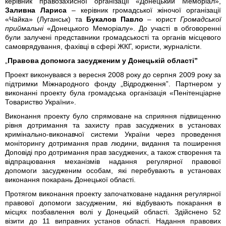
керівник правозахисної організації «Донецький Меморіал»,
Заливна Лариса
– керівник громадської жіночої організації
«Чайка» (Луганськ) та
Букалов Павло
– юрист
Громадської
приймальні
«Донецького Меморіалу». До участі в обговоренні
були залучені представники громадськості та органів місцевого
самоврядування, фахівці в сфері ЖКГ, юристи, журналісти.
„
Правова допомога засудженим у Донецькій області”
Проект виконувався з вересня 2008 року до серпня 2009 року за
підтримки Міжнародного фонду „Відродження”. Партнером у
виконанні проекту була громадська організація «Пенітенціарне
Товариство України».
Виконання проекту було спрямоване на сприяння підвищенню
рівня дотримання та захисту прав засуджених в установах
кримінально-виконавчої системи України через проведення
моніторингу дотримання прав людини, видання та поширення
Доповіді про дотримання прав засуджених, а також створення та
відпрацювання механізмів надання регулярної правової
допомоги засудженим особам, які перебувають в установах
виконання покарань Донецької області.
Протягом виконання проекту започатковане надання регулярної
правової допомоги засудженим, які відбувають покарання в
місцях позбавлення волі у Донецькій області. Здійснено 52
візити до 11 виправних установ області. Надання правових