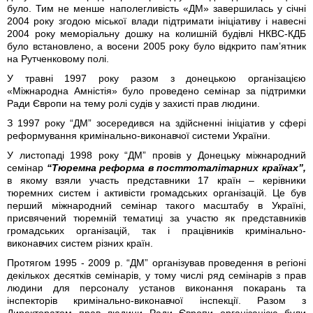
було. Тим не менше наполегливість «ДМ» завершилась у січні
2004 року згодою міської влади підтримати ініціативу і навесні
2004 року меморіальну дошку на колишній будівлі НКВС-КДБ
було встановлено, а восени 2005 року було відкрито пам’ятник
на Рутченковому полі.
У травні 1997 року разом з донецькою організацією
«Міжнародна Амністія» було проведено семінар за підтримки
Ради Європи на тему ролі судів у захисті прав людини.
З 1997 року “ДМ” зосередився на здійсненні ініціатив у сфері
реформування кримінально-виконавчої системи України.
У листопаді 1998 року “ДМ” провів у Донецьку міжнародний
семінар
“Тюремна реформа в посттоталітарних країнах”,
в якому взяли участь представники 17 країн – керівники
тюремних систем і активісти громадських організацій. Це був
перший міжнародний семінар такого масштабу в Україні,
присвячений тюремній тематиці за участю як представників
громадських організацій, так і працівників кримінально-
виконавчих систем різних країн.
Протягом 1995 - 2009 р. “ДМ” організував проведення в регіоні
декількох десятків семінарів, у тому числі ряд семінарів з прав
людини для персоналу установ виконання покарань та
інспекторів кримінально-виконавчої інспекції. Разом з