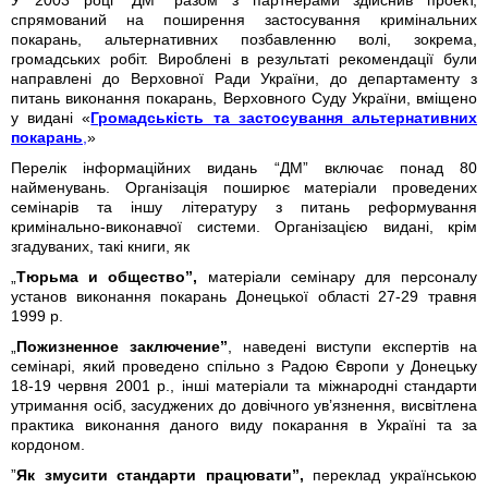
У 2003 році “ДМ” разом з партнерами здійснив проект,
спрямований на поширення застосування кримінальних
покарань, альтернативних позбавленню волі, зокрема,
громадських робіт. Вироблені в результаті рекомендації були
направлені до Верховної Ради України, до департаменту з
питань виконання покарань, Верховного Суду України, вміщено
у видані «
Громадськість та застосування альтернативних
покарань
,
»
Перелік інформаційних видань “ДМ” включає понад 80
найменувань. Організація поширює матеріали проведених
семінарів та іншу літературу з питань реформування
кримінально-виконавчої системи. Організацією видані, крім
згадуваних, такі книги, як
„
Тюрьма и общество”,
матеріали семінару для персоналу
установ виконання покарань Донецької області 27-29 травня
1999 р.
„
Пожизненное заключение”
, наведені виступи експертів на
семінарі, який проведено спільно з Радою Європи у Донецьку
18-19 червня 2001 р., інші матеріали та міжнародні стандарти
утримання осіб, засуджених до довічного ув’язнення, висвітлена
практика виконання даного виду покарання в Україні та за
кордоном.
”
Як змусити стандарти працювати”,
переклад українською