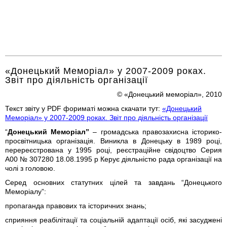
«Донецький Меморіал» у 2007-2009 роках.
Звіт про діяльність організації
© «Донецький меморіал», 2010
Текст звіту у PDF фориматі можна скачати тут:
«Донецький
Меморіал» у 2007-2009 роках. Звіт про діяльність організації
“
Донецький Меморіал”
– громадська правозахисна історико-
просвітницька організація. Виникла в Донецьку в 1989 році,
перереєстрована у 1995 році, реєстраційне свідоцтво Серия
А00 № 307280 18.08.1995 р Керує діяльністю рада організації на
чолі з головою.
Серед основних статутних цілей та завдань “Донецького
Меморіалу”:
пропаганда правових та історичних знань;
сприяння реабілітації та соціальній адаптації осіб, які засуджені