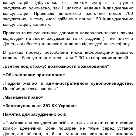
консультацій відбувалось як шляхом зустрічі з групою
засуджених одночасно, так і шляхом надання індивідуальних
консультацій. Правовою допомогою охоплено понад 700
засуджених, в тому числі здійснено понад 150 індивідуальних
консультацій у колоніях.
Правова та консультативна допомога надавалась також шляхом
відповідей на листи засуджених та їх родичів ( і не тільки з
Донецької області) та шляхом надання відповідей по телефону.
В рамках проекту розроблена низка інформаційно-правових
видань – брошур та пам’яток – для СІЗО та виправних колоній.
„
Взятие под стражу: возможности обжалования”
«Обжалование приговоров»
„
Подача жалоб в административном судопроизводстве.
Пособие для заключенных”
„
Мы имеем право»
«Застосування ст. 391 КК України»
Памятка для засуджених осіб
«Пам’ятка для засуджених осіб» містить контакти спостережних
комісій Донеччини. Вони поширені не тільки серед установ
Донецької області, а й по установах виконання покарань