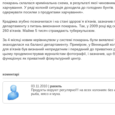
покарань склалася кримінальна схема, в результаті якої чиновник
харчування. У ряді колоній ситуація доходила до голодних бунтів
одержувати посилки з продуктами харчування».
Крадіжка згубно позначилася і на стані здоров`я в’язнів, зазначи
департаменту з питань виконання покарань. Так, у 2009 році від
260 в’язнів. Майже 5 тисяч страждають туберкульозом.
За 4 місяці новим керівництвом у системі покарань були виявлені
знаходилася на балансі департаменту. Приміром, у Вінницькій ко
для в’язнів був визнаний непридатним і переданий до приватних 
цьому продемонстрував журналістам фотографії, і зазначив, що бу
функціонує як приватний фізкультурний центр.
коментарі
03.11.2010 |
рахиль
Продукты воруют регулярно!!! на всех колониях бе
рыба, мясо и мука.