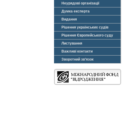
Неурядові організації
Думка експерта
Видання
Рішення українських судів
Рішення Європейського суду
Листування
Важливі контакти
Зворотний зв’язок