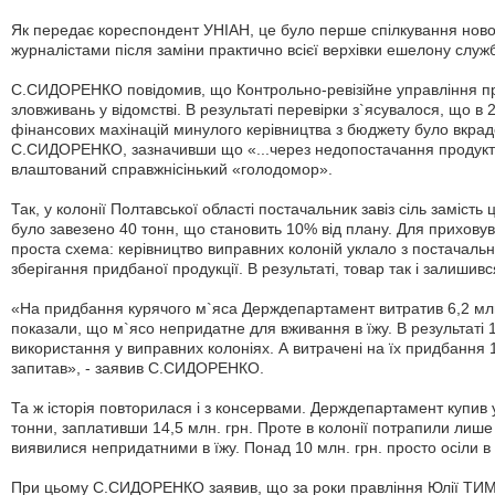
Як передає кореспондент УНІАН, це було перше спілкування новог
журналістами після заміни практично всієї верхівки ешелону слу
С.СИДОРЕНКО повідомив, що Контрольно-ревізійне управління п
зловживань у відомстві. В результаті перевірки з`ясувалося, що в
фінансових махінацій минулого керівництва з бюджету було вкрад
С.СИДОРЕНКО, зазначивши що «...через недопостачання продуктів
влаштований справжнісінький «голодомор».
Так, у колонії Полтавської області постачальник завіз сіль замість ц
було завезено 40 тонн, що становить 10% від плану. Для прихову
проста схема: керівництво виправних колоній уклало з постачальн
зберігання придбаної продукції. В результаті, товар так і залишивс
«На придбання курячого м`яса Держдепартамент витратив 6,2 млн
показали, що м`ясо непридатне для вживання в їжу. В результаті 
використання у виправних колоніях. А витрачені на їх придбання 15
запитав», - заявив С.СИДОРЕНКО.
Та ж історія повторилася і з консервами. Держдепартамент купив 
тонни, заплативши 14,5 млн. грн. Проте в колонії потрапили лиш
виявилися непридатними в їжу. Понад 10 млн. грн. просто осіли в
При цьому С.СИДОРЕНКО заявив, що за роки правління Юлії ТИ