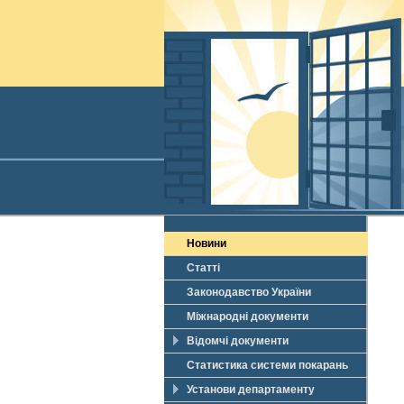
Новини
Статті
Законодавство України
Міжнародні документи
Відомчі документи
Статистика системи покарань
Установи департаменту