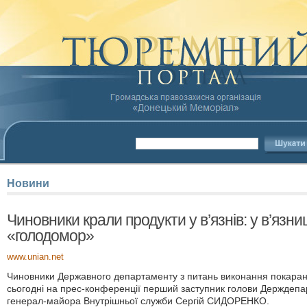
Новини
Чиновники крали продукти у в’язнів: у в’язн
«голодомор»
www.unian.net
Чиновники Державного департаменту з питань виконання покарань 
сьогодні на прес-конференції перший заступник голови Держдепа
генерал-майора Внутрішньої служби Сергій СИДОРЕНКО.