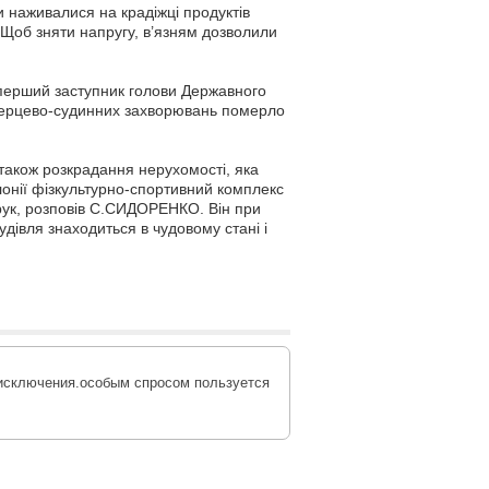
и наживалися на крадіжці продуктів
. Щоб зняти напругу, в’язням дозволили
в перший заступник голови Державного
 серцево-судинних захворювань померло
 також розкрадання нерухомості, яка
лонії фізкультурно-спортивний комплекс
рук, розповів С.СИДОРЕНКО. Він при
дівля знаходиться в чудовому стані і
з исключения.особым спросом пользуется