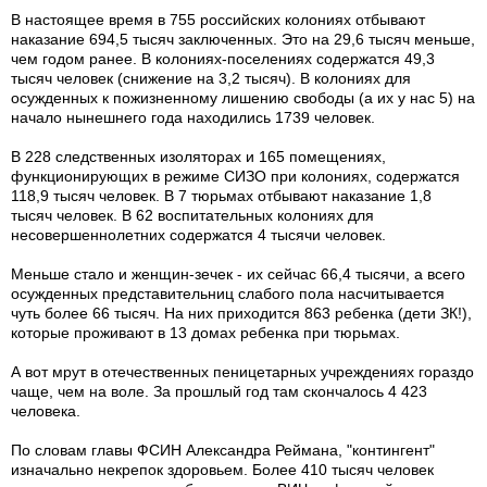
В настоящее время в 755 российских колониях отбывают
наказание 694,5 тысяч заключенных. Это на 29,6 тысяч меньше,
чем годом ранее. В колониях-поселениях содержатся 49,3
тысяч человек (снижение на 3,2 тысяч). В колониях для
осужденных к пожизненному лишению свободы (а их у нас 5) на
начало нынешнего года находились 1739 человек.
В 228 следственных изоляторах и 165 помещениях,
функционирующих в режиме СИЗО при колониях, содержатся
118,9 тысяч человек. В 7 тюрьмах отбывают наказание 1,8
тысяч человек. В 62 воспитательных колониях для
несовершеннолетних содержатся 4 тысячи человек.
Меньше стало и женщин-зечек - их сейчас 66,4 тысячи, а всего
осужденных представительниц слабого пола насчитывается
чуть более 66 тысяч. На них приходится 863 ребенка (дети ЗК!),
которые проживают в 13 домах ребенка при тюрьмах.
А вот мрут в отечественных пеницетарных учреждениях гораздо
чаще, чем на воле. За прошлый год там скончалось 4 423
человека.
По словам главы ФСИН Александра Реймана, "контингент"
изначально некрепок здоровьем. Более 410 тысяч человек