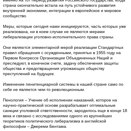
именно на тот период развития Российского государства, когда
страна окончательно встала на путь устойчивого развития
внутренней экономики, интеграции в европейское и мировое
сообщество.
Меры, которые сегодня нами инициируются, часть которых уже
реализована, ни в коем случае не являются мерами
либерализации уголовно-исполнительного права страны.
Они являются элементарной мерой реализации Стандартных
правил обращения с осужденными, принятых в 1955 году на
Первом Конгрессе Организации Объединенных Наций и
преследуют, в конечном счете, задачу обеспечения защиты
общества и предотвращения угрожающих обществу
преступлений на будущее.
Изменение пенитенциарной системы в нашей стране само по
себе не является чем-то революционным.
Пенология – Учение об исполнении наказаний, которое на
научно-практической основе разрабатывает оптимальные
санкции уголовной ответственности, зародилось еще в конце 18
века и связано с исследованиями одного из крупнейших
теоретиков политического либерализма в английской
философии – Джереми Бентама.