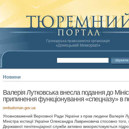
Новини
Валерія Лутковська внесла подання до Міні
припинення функціонування «спецназу» в п
ombudsman.gov.ua
Уповноважений Верховної Ради України з прав людини Валерія Л
Міністра юстиції України Олександра Лавриновича стосовно того, щ
Державної пенітенціарної служби активно використовуються підро