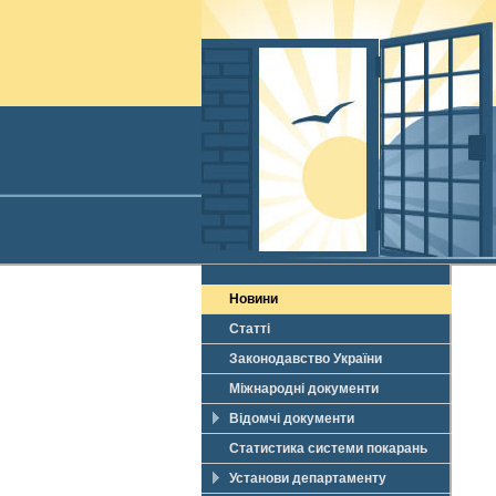
Новини
Статті
Законодавство України
Міжнародні документи
Відомчі документи
Статистика системи покарань
Установи департаменту