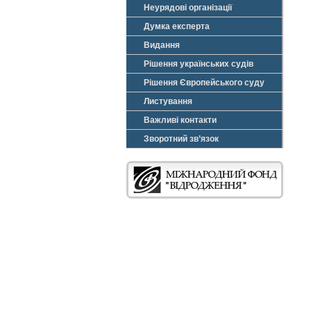
Неурядові організації
Думка експерта
Видання
Рішення українських судів
Рішення Європейського суду
Листування
Важливі контакти
Зворотний зв’язок