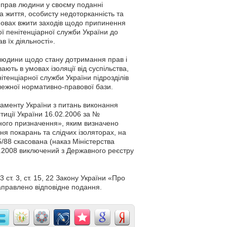
 прав людини у своєму поданні
 життя, особисту недоторканність та
ановах вжити заходів щодо припинення
ї пенітенціарної служби України до
 їх діяльності».
людини щодо стану дотримання прав і
ають в умовах ізоляції від суспільства,
тенціарної служби України підрозділів
лежної нормативно-правової бази.
аменту України з питань виконання
тиції України 16.02.2006 за №
ного призначення», яким визначено
ня покарань та слідчих ізоляторах, на
5/88 скасована (наказ Міністерства
1.2008 виключений з Державного реєстру
 ст. 3, ст. 15, 22 Закону України «Про
аправлено відповідне подання.