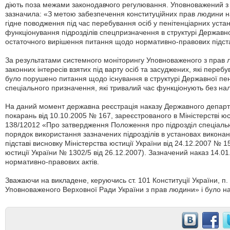
діють поза межами законодавчого регулювання. Уповноважений з
зазначила: «З метою забезпечення конституційних прав людини на
гідне поводження під час перебування осіб у пенітенціарних уст
функціонування підрозділів спецпризначення в структурі Державно
остаточного вирішення питання щодо нормативно-правових підстав
За результатами системного моніторингу Уповноваженого з прав 
законних інтересів взятих під варту осіб та засуджених, які перебув
було порушено питання щодо існування в структурі Державної пені
спеціального призначення, які тривалий час функціонують без на
На даний момент державна реєстрація наказу Державного департ
покарань від 10.10.2005 № 167, зареєстрованого в Міністерстві юс
138/12012 «Про затвердження Положення про підрозділ спеціаль
порядок використання зазначених підрозділів в установах виконан
підставі висновку Міністерства юстиції України від 24.12.2007 № 1
юстиції України № 1302/5 від 26.12.2007). Зазначений наказ 14.0
нормативно-правових актів.
Зважаючи на викладене, керуючись ст. 101 Конституції України, п. 3
Уповноваженого Верховної Ради України з прав людини» і було н