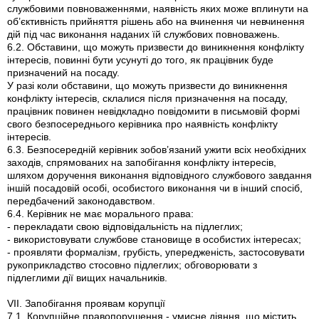
службовими повноваженнями, наявність яких може вплинути на
об’єктивність прийняття рішень або на вчинення чи невчинення
дій під час виконання наданих їй службових повноважень.
6.2. Обставини, що можуть призвести до виникнення конфлікту
інтересів, повинні бути усунуті до того, як працівник буде
призначений на посаду.
У разі коли обставини, що можуть призвести до виникнення
конфлікту інтересів, склалися після призначення на посаду,
працівник повинен невідкладно повідомити в письмовій формі
свого безпосереднього керівника про наявність конфлікту
інтересів.
6.3. Безпосередній керівник зобов’язаний ужити всіх необхідних
заходів, спрямованих на запобігання конфлікту інтересів,
шляхом доручення виконання відповідного службового завдання
іншій посадовій особі, особистого виконання чи в інший спосіб,
передбачений законодавством.
6.4. Керівник не має морального права:
- перекладати свою відповідальність на підлеглих;
- використовувати службове становище в особистих інтересах;
- проявляти формалізм, грубість, упередженість, застосовувати
рукоприкладство стосовно підлеглих; обговорювати з
підлеглими дії вищих начальників.
VII. Запобігання проявам корупції
7.1. Корупційне правопорушення - умисне діяння, що містить