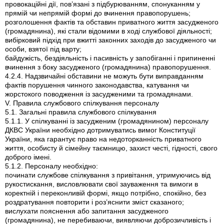
провокаційні дії, пов’язані з підбурюванням, спонуканням у
прямій чи непрямій формі до вчинення правопорушень;
розголошення фактів та обставин приватного життя засудженого
(громадянина), які стали відомими в ході службової діяльності;
вибірковий підхід при вжитті законних заходів до засудженого чи
особи, взятої під варту;
байдужість, бездіяльність і пасивність у запобіганні і припиненні
вчинення з боку засудженого (громадянина) правопорушення.
4.2.4. Надзвичайні обставини не можуть бути виправданням
фактів порушення чинного законодавства, катування чи
жорстокого поводження із засудженими та громадянами.
V. Правила службового спілкування персоналу
5.1. Загальні правила службового спілкування
5.1.1. У спілкуванні із засудженим (громадянином) персоналу
ДКВС України необхідно дотримуватись вимог Конституції
України, яка гарантує право на недоторканність приватного
життя, особисту й сімейну таємницю, захист честі, гідності, свого
доброго імені.
5.1.2. Персоналу необхідно:
починати службове спілкування з привітання, утримуючись від
рукостискання, висловлювати свої зауваження та вимоги в
коректній і переконливій формі, якщо потрібно, спокійно, без
роздратування повторити і роз’яснити зміст сказаного;
вислухати пояснення або запитання засудженого
(громадянина), не перебиваючи, виявляючи доброзичливість і