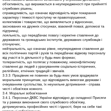
об’єктивність, що виражається в неупередженості при прийнятті
службових рішень;
справедливість, що означає відповідність міри покарання
характеру і тяжкості проступку чи правопорушення;
колективізм і товариство, що виявляються у відносинах,
заснованих на дружніх стосунках, взаємній повазі, допомозі та
підтримці;
лояльність, що передбачає повагу і коректне ставлення до
державних та громадських інститутів, державних службовців і
оточуючих;
нейтральність, що означає рівне, неупереджене ставлення до
всіх політичних партій і рухів та передбачає відмову персоналу
від участі в їх діяльності у будь-яких формах;
толерантність, що полягає у поважному, неконфліктному
ставленні до людей з урахуванням соціально-історичних,
релігійних, етнічних традицій і звичаїв.
3.3.3. Працівник не повинен за будь-яких умов зраджувати
моральним принципам, що відповідають вимогам держави і
очікуванням суспільства, їх неухильне дотримання - справа
честі і обов’язок кожного.
3.4. Моральні зобов’язання
3.4.1. Персонал ДКВС України відповідно до складеної Присяги
та у рамках виконання свого службового обов’язку,
дотримуючись професійних честі і гідності, бере на себе такі