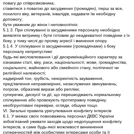
повагу до співрозмовника;
ставитися з повагою до засуджених (громадян), перш за все,
похилого віку, ветеранів, інвалідів, надавати їм необхідну
допомогу;
бути уважним до жінок і неповнолітніх.
5.1.3. При спілкуванні із засудженими персоналу необхідно
виявляти витримку і бути готовим до неадекватної поведінки з їх
боку, у тому числі до прояву агресії і вчинення опору.
5.1.4. У спілкуванні із засудженими (громадянами) з боку
персоналу неприпустимі:
будь-які висловлювання і дії дискримінаційного характеру за
ознаками статі, віку, раси, національності, мови, громадянства,
соціального, майнового або сімейного стану, політичної чи
релігійної належності;
надмірний тон, грубість, некоректність зауваження,
пред’явлення неправомірних, незаслужених звинувачень;
погрози, образливі вирази або репліки;
суперечки, дискусії та дії, що перешкоджають нормальному
спілкуванню або провокують протиправну поведінку;
необгрунтовані перевірки, огляди, обшуки тощо.
VI. Загальні правила урегулювання конфлікту інтересів
6.1. У межах своїх повноважень персонал ДКВС України
зобов’язаний уживати заходів щодо недопущення конфлікту
інтересів, а саме будь-якої можливості виникнення
суперечностей між особистими інтересами особи та її