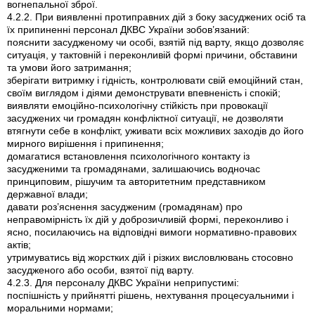
вогнепальної зброї.
4.2.2. При виявленні протиправних дій з боку засуджених осіб та
їх припиненні персонал ДКВС України зобов’язаний:
пояснити засудженому чи особі, взятій під варту, якщо дозволяє
ситуація, у тактовній і переконливій формі причини, обставини
та умови його затримання;
зберігати витримку і гідність, контролювати свій емоційний стан,
своїм виглядом і діями демонструвати впевненість і спокій;
виявляти емоційно-психологічну стійкість при провокації
засуджених чи громадян конфліктної ситуації, не дозволяти
втягнути себе в конфлікт, уживати всіх можливих заходів до його
мирного вирішення і припинення;
домагатися встановлення психологічного контакту із
засудженими та громадянами, залишаючись водночас
принциповим, рішучим та авторитетним представником
державної влади;
давати роз’яснення засудженим (громадянам) про
неправомірність їх дій у доброзичливій формі, переконливо і
ясно, посилаючись на відповідні вимоги нормативно-правових
актів;
утримуватись від жорстких дій і різких висловлювань стосовно
засудженого або особи, взятої під варту.
4.2.3. Для персоналу ДКВС України неприпустимі:
поспішність у прийнятті рішень, нехтування процесуальними і
моральними нормами;