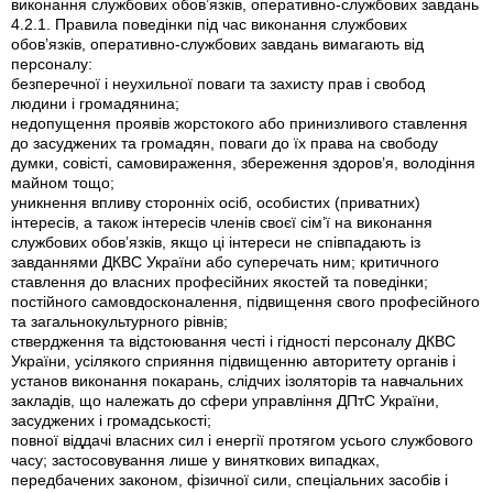
виконання службових обов’язків, оперативно-службових завдань
4.2.1. Правила поведінки під час виконання службових
обов’язків, оперативно-службових завдань вимагають від
персоналу:
безперечної і неухильної поваги та захисту прав і свобод
людини і громадянина;
недопущення проявів жорстокого або принизливого ставлення
до засуджених та громадян, поваги до їх права на свободу
думки, совісті, самовираження, збереження здоров’я, володіння
майном тощо;
уникнення впливу сторонніх осіб, особистих (приватних)
інтересів, а також інтересів членів своєї сім’ї на виконання
службових обов’язків, якщо ці інтереси не співпадають із
завданнями ДКВС України або суперечать ним; критичного
ставлення до власних професійних якостей та поведінки;
постійного самовдосконалення, підвищення свого професійного
та загальнокультурного рівнів;
ствердження та відстоювання честі і гідності персоналу ДКВС
України, усілякого сприяння підвищенню авторитету органів і
установ виконання покарань, слідчих ізоляторів та навчальних
закладів, що належать до сфери управління ДПтС України,
засуджених і громадськості;
повної віддачі власних сил і енергії протягом усього службового
часу; застосовування лише у виняткових випадках,
передбачених законом, фізичної сили, спеціальних засобів і