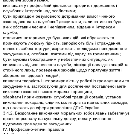
моральні зобов’язання:
визнавати у професійній діяльності пріоритет державних і
службових інтересів над особистими;
бути прикладом безумовного дотримання вимог чинного
законодавства та службової дисципліни, залишатися за будь-
яких обставин чесним і непідкупним, відданим інтересам
служби;
ставитися нетерпимо до будь-яких дій, які ображають та
принижують людську гідність, заподіюють біль і страждання,
являють собою тортури, жорстокість, нелюдське поводження із
засудженими, особами, взятими під варту, та громадянами;
бути мужнім і безстрашним у небезпечних ситуаціях, які
виникають під час несення служби, ліквідації наслідків аварій та
стихійного лиха, проведення заходів щодо порятунку життя і
збереження здоров’я людей;
виявляти твердість і непримиримість у роботі із громадянами та
засудженими, застосовуючи для досягнення поставленої мети
виключно законні і високоморальні принципи;
зберігати і примножувати службові традиції органів, установ
виконання покарань, слідчих ізоляторів та навчальних закладів,
що належать до сфери управління ДПтС України.
3.4.2. Бездоганне виконання моральних зобов’язань забезпечує
право персоналу на суспільну довіру, повагу, визнання і
підтримку громадян та засуджених.
IV. Професійно-етичні правила