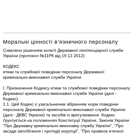
Моральні цінності в’язничного персоналу
Схвалено рішенням колегії Державної пенітенціарної служби
України (протокол №11РК від 19.12.2012)
КОДЕКС
етики та службової поведінки персоналу Державної
кримінально-виконавчої служби України
І. Призначення Кодексу етики та службової поведінки персоналу
Державної кримінально-виконавчої служби України (далі -
Кодекс).
1.1. Цей Кодекс є узагальненим зібранням норм поведінки
персоналу Державної кримінально-виконавчої служби України
(далі - ДКВС України) та засобів їх врегулювання. Кодекс
ґрунтується на положеннях Конституції України, Законів України
“Про Державну кримінально-виконавчу службу України”, “Про
засади запобігання і протидії корупції”, “Про правила етичної