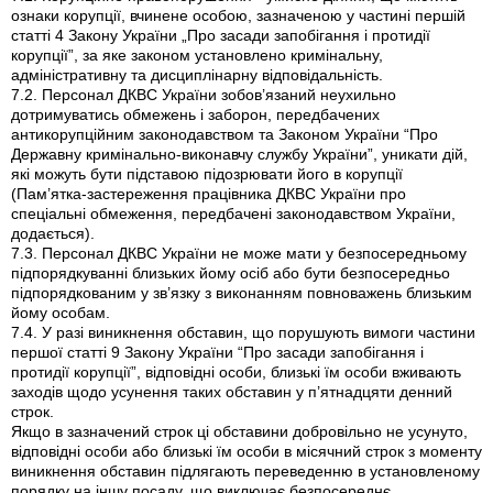
ознаки корупції, вчинене особою, зазначеною у частині першій
статті 4 Закону України „Про засади запобігання і протидії
корупції”, за яке законом установлено кримінальну,
адміністративну та дисциплінарну відповідальність.
7.2. Персонал ДКВС України зобов’язаний неухильно
дотримуватись обмежень і заборон, передбачених
антикорупційним законодавством та Законом України “Про
Державну кримінально-виконавчу службу України”, уникати дій,
які можуть бути підставою підозрювати його в корупції
(Пам’ятка-застереження працівника ДКВС України про
спеціальні обмеження, передбачені законодавством України,
додається).
7.3. Персонал ДКВС України не може мати у безпосередньому
підпорядкуванні близьких йому осіб або бути безпосередньо
підпорядкованим у зв’язку з виконанням повноважень близьким
йому особам.
7.4. У разі виникнення обставин, що порушують вимоги частини
першої статті 9 Закону України “Про засади запобігання і
протидії корупції”, відповідні особи, близькі їм особи вживають
заходів щодо усунення таких обставин у п’ятнадцяти денний
строк.
Якщо в зазначений строк ці обставини добровільно не усунуто,
відповідні особи або близькі їм особи в місячний строк з моменту
виникнення обставин підлягають переведенню в установленому
порядку на іншу посаду, що виключає безпосереднє