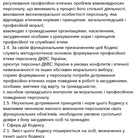
регулювання професійно-етичних проблем взаємовідносин
персоналу, що виникають у процесі його спільної діяльності;
виховання високоморальної особистості персоналу, яка
відповідає етичним нормам і принципам, загальнолюдській і
професійній моралі;
взаємодію з громадськими організаціями, населенням,
засудженими особами з урахуванням норм і принципів
професійної та службової етики.
1.4. За своїм функціональним призначенням цей Кодекс:
служить методологічною основою формування професійної
етики персоналу ДКВС України;
орієнтує персонал ДКВС України в умовах конфліктів і етичної
невизначеності та інших обставин морального вибору;
сприяє формуванню у персоналу потреби дотримання
професійно-етичних норм поведінки в роботі із засудженими,
особами, взятими під варту, та громадськістю;
є засобом громадського контролю за моральною і професійною
поведінкою персоналу.
1.5. Неухильне дотримання принципів і норм цього Кодексу є
важливим чинником якісного виконання персоналом своїх
функціональних обов’язків, необхідною умовою суспільної
довіри з боку засуджених осіб та громадян.
I. Сфера дії Кодексу
2.1. Зміст цього Кодексу поширюється на осіб, визначених у
пункті цього Кодексу.