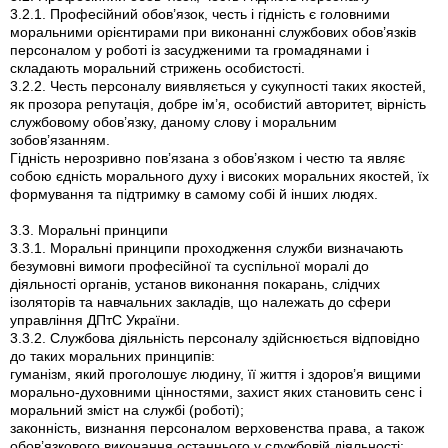
3.2.1. Професійний обов’язок, честь і гідність є головними
моральними орієнтирами при виконанні службових обов’язків
персоналом у роботі із засудженими та громадянами і
складають моральний стрижень особистості.
3.2.2. Честь персоналу виявляється у сукупності таких якостей,
як прозора репутація, добре ім’я, особистий авторитет, вірність
службовому обов’язку, даному слову і моральним
зобов’язанням.
Гідність нерозривно пов’язана з обов’язком і честю та являє
собою єдність морального духу і високих моральних якостей, їх
формування та підтримку в самому собі й інших людях.
3.3. Моральні принципи
3.3.1. Моральні принципи проходження служби визначають
безумовні вимоги професійної та суспільної моралі до
діяльності органів, установ виконання покарань, слідчих
ізоляторів та навчальних закладів, що належать до сфери
управління ДПтС України.
3.3.2. Службова діяльність персоналу здійснюється відповідно
до таких моральних принципів:
гуманізм, який проголошує людину, її життя і здоров’я вищими
морально-духовними цінностями, захист яких становить сенс і
моральний зміст на службі (роботі);
законність, визнання персоналом верховенства права, а також
обов’язкового виконання останнього у службовій діяльності;