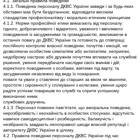
4.1. Загальні правила поведінки
4.1.1. Поведінка персоналу ДКВС України завжди і за будь-яких
обставин має бути бездоганною, відповідати високим
стандартам професіоналізму і морально-етичним принципам.
4.1.2. Норми професійної етики вимагають від персоналу:
гідного, доброзичливого і відкритого, уважного і ввічливого
поводження із засудженими та громадськістю, викликаючи в
останніх повагу до ДКВС України та готовність до співпраці;
постійного контролю власної поведінки, почуттів і емоцій, не
дозволяючи особистим симпатіям або антипатіям, неприязні,
недоброму настрою або дружнім почуттям впливати на службові
рішення, уміння передбачати наслідки своїх вчинків і дій;
коректного поводження з особами, взятими під варту, та
засудженими незалежно від виду їх покарання;
поваги та уваги у ставленні до старших за віком чи званням;
простоти і скромності у спілкуванні з колегами, уміння щиро
радіти успіхам товаришів по службі та сприти успішному
виконанню ними
службових доручень.
4.1.3. Персонал повинен пам’ятати, що аморальна поведінка,
нерозбірливість і неохайність в особистих стосунках, відсутність
навичок самодисципліни і розбещеність, балакучість і
незібраність завдають непоправної шкоди власній репутації і
авторитету ДКВС України в цілому.
4.2. Правила поведінки персоналу ДКВС України під час