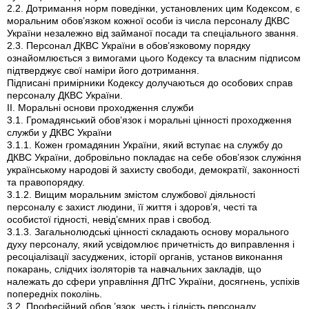
2.2. Дотримання норм поведінки, установлених цим Кодексом, є
моральним обов’язком кожної особи із числа персоналу ДКВС
України незалежно від займаної посади та спеціального звання.
2.3. Персонал ДКВС України в обов’язковому порядку
ознайомлюється з вимогами цього Кодексу та власним підписом
підтверджує свої наміри його дотримання.
Підписані примірники Кодексу долучаються до особових справ
персоналу ДКВС України.
II. Моральні основи проходження служби
3.1. Громадянський обов’язок і моральні цінності проходження
служби у ДКВС України
3.1.1. Кожен громадянин України, який вступає на службу до
ДКВС України, добровільно покладає на себе обов’язок служіння
українському народові й захисту свободи, демократії, законності
та правопорядку.
3.1.2. Вищим моральним змістом службової діяльності
персоналу є захист людини, її життя і здоров’я, честі та
особистої гідності, невід’ємних прав і свобод.
3.1.3. Загальнолюдські цінності складають основу морального
духу персоналу, який усвідомлює причетність до виправлення і
ресоціалізації засуджених, історії органів, установ виконання
покарань, слідчих ізоляторів та навчальних закладів, що
належать до сфери управління ДПтС України, досягнень, успіхів
попередніх поколінь.
3.2. Професійний обов ’язок, честь і гідність персоналу