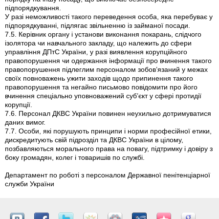
підпорядкування.
У разі неможливості такого переведення особа, яка перебуває у
підпорядкуванні, підлягає звільненню із займаної посади.
7.5. Керівник органу і установи виконання покарань, слідчого
ізолятора чи навчального закладу, що належить до сфери
управління ДПтС України, у разі виявлення корупційного
правопорушення чи одержання інформації про вчинення такого
правопорушення підлеглим персоналом зобов’язаний у межах
своїх повноважень ужити заходів щодо припинення такого
правопорушення та негайно письмово повідомити про його
вчинення спеціально уповноважений суб’єкт у сфері протидії
корупції.
7.6. Персонал ДКВС України повинен неухильно дотримуватися
даних вимог.
7.7. Особи, які порушують принципи і норми професійної етики,
дискредитують свій підрозділ та ДКВС України в цілому,
позбавляються морального права на повагу, підтримку і довіру з
боку громадян, колег і товаришів по службі.
Департамент по роботі з персоналом Державної пенітенціарної
служби України