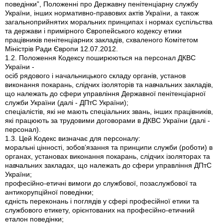
поведінки”, Положенні про Державну пенітенціарну службу
України, інших нормативно-правових актів України, а також
загальноприйнятих моральних принципах і нормах суспільства
та держави і примірного Європейського кодексу етики
працівників пенітенціарних закладів, схваленого Комітетом
Міністрів Ради Європи 12.07.2012.
1.2. Положення Кодексу поширюються на персонал ДКВС
України -
осіб рядового і начальницького складу органів, установ
виконання покарань, слідчих ізоляторів та навчальних закладів,
що належать до сфери управління Державної пенітенціарної
служби України (далі - ДПтС України);
спеціалістів, які не мають спеціальних звань, інших працівників,
які працюють за трудовими договорами в ДКВС України (далі -
персонал).
1.3. Цей Кодекс визначає для персоналу:
моральні цінності, зобов’язання та принципи служби (роботи) в
органах, установах виконання покарань, слідчих ізоляторах та
навчальних закладах, що належать до сфери управління ДПтС
України;
професійно-етичні вимоги до службової, позаслужбової та
антикорупційної поведінки;
єдність переконань і поглядів у сфері професійної етики та
службового етикету, орієнтованих на професійно-етичний
еталон поведінки;