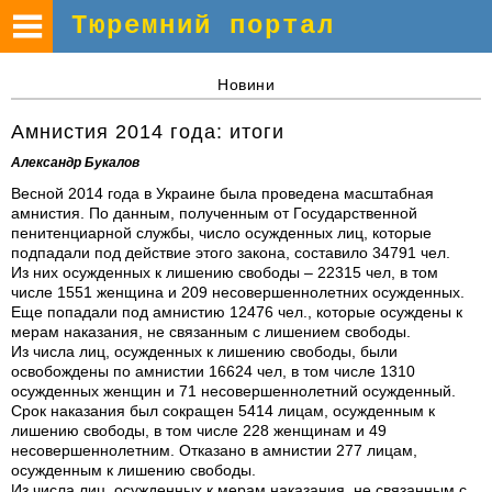
Тюремний портал
Новини
Амнистия 2014 года: итоги
Александр Букалов
Весной 2014 года в Украине была проведена масштабная
амнистия. По данным, полученным от Государственной
пенитенциарной службы, число осужденных лиц, которые
подпадали под действие этого закона, составило 34791 чел.
Из них осужденных к лишению свободы – 22315 чел, в том
числе 1551 женщина и 209 несовершеннолетних осужденных.
Еще попадали под амнистию 12476 чел., которые осуждены к
мерам наказания, не связанным с лишением свободы.
Из числа лиц, осужденных к лишению свободы, были
освобождены по амнистии 16624 чел, в том числе 1310
осужденных женщин и 71 несовершеннолетний осужденный.
Срок наказания был сокращен 5414 лицам, осужденным к
лишению свободы, в том числе 228 женщинам и 49
несовершеннолетним. Отказано в амнистии 277 лицам,
осужденным к лишению свободы.
Из числа лиц, осужденных к мерам наказания, не связанным с