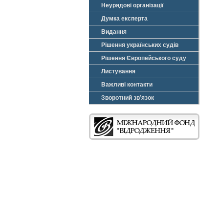
Неурядові організації
Думка експерта
Видання
Рішення українських судів
Рішення Європейського суду
Листування
Важливі контакти
Зворотний зв’язок