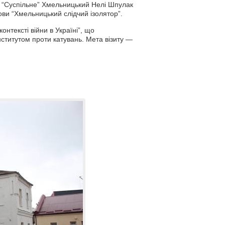
 “Суспільне” Хмельницький Нелі Шпулак
ови “Хмельницький слідчий ізолятор”.
онтексті війни в Україні”, що
ститутом проти катувань. Мета візиту —