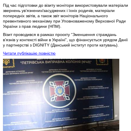
Під час підготовки до візиту монітори використовували матеріали
звернень ув’язнених/засуджених і їхніх родичів, матеріали
попередніх звітів, а також звіт моніторів Національного
превентивного механізму при Уповноваженому Верховної Ради
України з прав людини (НПМ).
Візит проводився в рамках проєкту “Зменшення страждань
в’язнів у контексті війни в Україні”, що фінансується урядом Данії
у партнерстві з DIGNITY (Данський інститут проти катувань).
Читати публікацію повністю