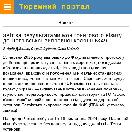
Тюремний портал
Новини
Звіт за результатами монітрингового візиту
до Петрівської виправної колонії №49
Андрій Діденко, Сергій Зуйков, Олег Цвілий
19 червня 2025 року відповідно до Факультативного протоколу
до Конвенції проти катувань та інших жорстоких, нелюдських
або таких, що принижують гідність, видів поводження і
покарання, враховуючи положення Мінімальних стандартних
правил поводження з в’язнями та рішень Європейського суду з
прав людини, на підставі статті 24 Кримінально-виконавчого
кодексу України — Відвідування установ виконання покарань,
групою моніторів Харківської правозахисної групи та ГО “Захист
в’язнів України” здійснено повторне відвідування державної
установи Петрівська виправна колонія №49 (ПВК-49, установа,
заклад).
Попередній візит відбувcя 15-16 листопада 2024 року. Плановий
візит було здійснено без попереджень, досліджені всі об’єкти
установи.