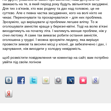
зважають на те, в який період року будуть звільнятися засуджені.
Для тих з в’язнів, хто має родину та дах над головою, це не
суттєво. Але є певна частка засуджених, кого на волі ніхто не
чекає. Переночувати та прохарчуватися – для них проблема.
Зрозуміло, що вирішувати ці проблеми легшее влітку. То ж
оголошувати амністію краще у березні-квітні. Тоді на волю в’язні
виходитимуть на початку літа. І матимуть менше проблем, ніж у
січні-лютому. А саме так вимагає робити остання амністія,
оголошена у грудні. І можна зрозуміти людину, яка вирішує
провести зимові та весняні місці у клонії, де забезпечено і дах, і
харчування, ніж виходити у холодну невідомість.
щоб розмістити повідомлення чи коментар на сайт, вам потрібно
увійти під своїм логіном