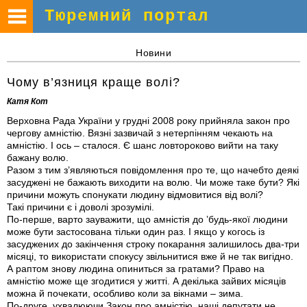
Тюремний портал
Новини
Чому в’язниця краще волі?
Катя Кот
Верховна Рада України у грудні 2008 року прийняла закон про
чергову амністію. Вязні зазвичай з нетерпінням чекають на
амністію. І ось – сталося. Є шанс ловтороково вийти на таку
бажану волю.
Разом з тим з’являються повідомлення про те, що начебто деякі
засуджені не бажають виходити на волю. Чи може таке бути? Які
причини можуть спонукати людину відмовитися від волі?
Такі причини є і доволі зрозумілі.
По-перше, варто зауважити, що амністія до ’будь-якої людини
може бути застосована тільки один раз. І якщо у когось із
засуджених до закінчення строку покарання залишилось два-три
місяці, то використати спокусу звільнитися вже й не так вигідно.
А раптом знову людина опиниться за гратами? Право на
амністію може ще згодитися у житті. А декілька зайвих місяців
можна й почекати, особливо коли за вікнами – зима.
По-друге, ухвалюючи Закон про амністію, наші депутати не