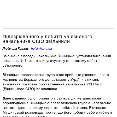
Підозрюваного у побитті ув’язненого
начальника СІЗО звільнили
Людмила Коваль
|
helsinki.org.ua
Звільнено з посади начальника Вінницької установи виконання
покарань № 1, якого звинувачують у жорстокому побитті
ув'язненого.
Вінницька правозахисна група вітає прийняте рішення нового
керівництва Державного департаменту України з питань
виконання покарань про звільнення начальника УВП № 1
(Вінницького СІЗО) Козачишина.
Дане рішення було прийнято у святкові дні негайно після
оприлюднення Вінницькою правозахисною групою нелегально
знятого відео, на якому жорстоко побитий в'язень В'ячеслав
Мушинський розповідає про те, що його побив у себе в кабінеті