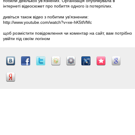
побили декількох ув'язнених. Організація опублікувала в
інтернеті відеосюжет про побиття одного із потерпілих.
дивіться також відео з побитим ув'язненим:
http://www.youtube.com/watch?v=xe-hK5tlVMc
щоб розмістити повідомлення чи коментар на сайт, вам потрібно
увійти під своїм логіном