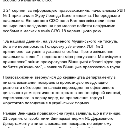
особисто начальник СІЗО.
З 24 серпня, за інформацією правозахисників, начальником УВП
№ 1 призначили Журу Леоніда Валентиновича. Попереднього
начальника Вінницького СІЗО пана Балтака звільнили після
поширеного повідомлення про масове побиття невідомими
особами в масках в'язнів СІЗО 18 червня цього року.
"За нашими даними, на ув'язненого Мушинського не тиснуть,
його не перепросили. Голодовку ув'язнених УВП № 1
припинено, ситуація в установі спокійна. Проте звільнення
начальника колонії - недостатня міра реагування. Ми очікуємо
принципової оцінки прокуратурою Вінницької області відео про
побиття ув'язненого", - заявила Вінницька правозахисна група.
Правозахисники звернулися до керівництва департаменту з
питань виконання покарань із пропозицією невідкладно
розпочати обговорення шляхів впровадження ефективного
цивільного демократичного контролю в пенітенціарній системі,
спрямованого, в першу чергу, на припинення тортур і
жорстокого поводження в українських тюрмах.
Раніше Вінницька правозахисна група заявила, що в п'ятницю,
21 серпня, співробітники Вінницької тюрми N1 Державного
Департаменту з питань виконання покарань по-звірячому